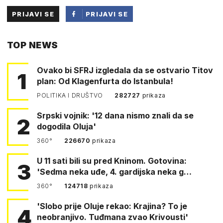
PRIJAVI SE
PRIJAVI SE
PUTEM
TOP NEWS
FACEBOOKA
Ovako bi SFRJ izgledala da se ostvario Titov
1
plan: Od Klagenfurta do Istanbula!
POLITIKA I DRUŠTVO
282727
prikaza
Srpski vojnik: '12 dana nismo znali da se
2
dogodila Oluja'
360°
226670
prikaza
U 11 sati bili su pred Kninom. Gotovina:
3
'Sedma neka uđe, 4. gardijska neka g…
360°
124718
prikaza
'Slobo prije Oluje rekao: Krajina? To je
4
neobranjivo. Tuđmana zvao Krivousti'