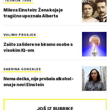
'TEORIJA TUGE'
Mileva Einstein: Žena koja je
tragično upoznala Alberta
VOLIMO PROSJEK
Zašto za lidere ne biramo osobe s
visokim IQ-om
SABRINA GONZALES
Nema dečka, nije probala alkohol -
ona je novi Einstein
JOŠ IZ RUBRIKE