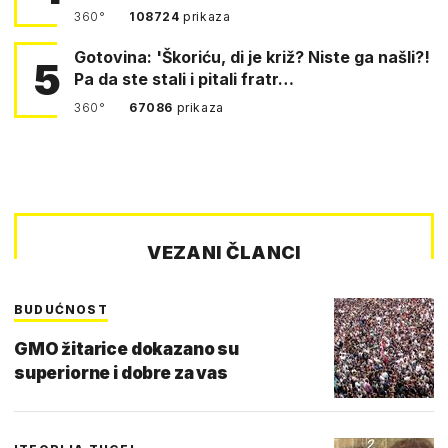
360°
108724
prikaza
Gotovina: 'Škoriću, di je križ? Niste ga našli?!
5
Pa da ste stali i pitali fratr…
360°
67086
prikaza
VEZANI ČLANCI
BUDUĆNOST
GMO žitarice dokazano su
superiorne i dobre za vas