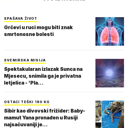
SPAŠAVA ŽIVOT
Grčevi u ruci mogu biti znak
smrtonosne bolesti
SVEMIRSKA MISIJA
Spektakularan izlazak Sunca na
Mjesecu, snimila ga je privatna
letjelica - 'Pla…
OSTACI TEŠKI 180 KG
Sibir kao divovski frižider: Baby-
mamut Yana pronađen u Rusiji
najsačuvaniji je…