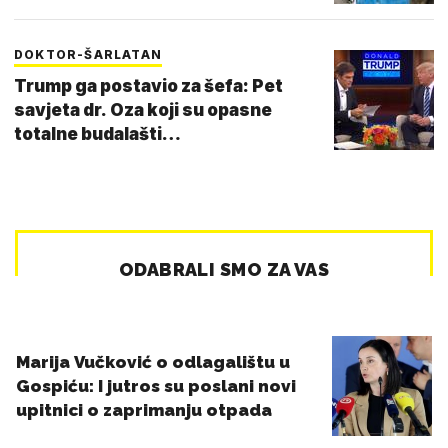
DOKTOR-ŠARLATAN
Trump ga postavio za šefa: Pet
savjeta dr. Oza koji su opasne
totalne budalašti…