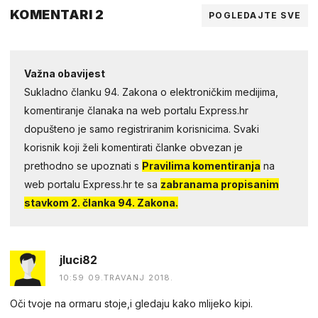
KOMENTARI 2
POGLEDAJTE SVE
Važna obavijest
Sukladno članku 94. Zakona o elektroničkim medijima,
komentiranje članaka na web portalu Express.hr
dopušteno je samo registriranim korisnicima. Svaki
korisnik koji želi komentirati članke obvezan je
prethodno se upoznati s
Pravilima komentiranja
na
web portalu Express.hr te sa
zabranama propisanim
stavkom 2. članka 94. Zakona.
jluci82
10:59 09.TRAVANJ 2018.
Oči tvoje na ormaru stoje,i gledaju kako mlijeko kipi.