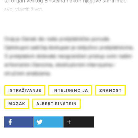
taj organ velikog Einsteina nakon njegove smrti imao
svoj vlastiti život.
Ovaj je članak dio naše pretplatničke ponude.
Cjelokupni sadržaj dostupan je isključivo pretplatnicima.
S pretplatom dobivate neograničen pristup svim našim
arhiviranim člancima, ekskluzivnim intervjuima i
stručnim analizama.
ISTRAŽIVANJE
INTELIGENCIJA
ZNANOST
MOZAK
ALBERT EINSTEIN