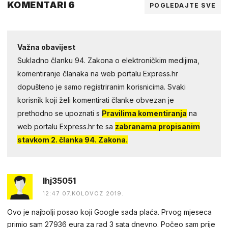
KOMENTARI 6
POGLEDAJTE SVE
Važna obavijest
Sukladno članku 94. Zakona o elektroničkim medijima,
komentiranje članaka na web portalu Express.hr
dopušteno je samo registriranim korisnicima. Svaki
korisnik koji želi komentirati članke obvezan je
prethodno se upoznati s
Pravilima komentiranja
na
web portalu Express.hr te sa
zabranama propisanim
stavkom 2. članka 94. Zakona.
lhj35051
12:47 07.KOLOVOZ 2019.
Ovo je najbolji posao koji Google sada plaća. Prvog mjeseca
primio sam 27936 eura za rad 3 sata dnevno. Počeo sam prije