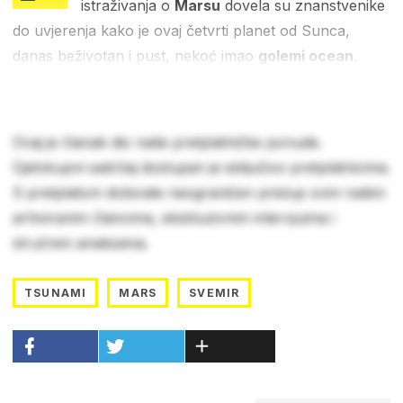
istraživanja o
Marsu
dovela su znanstvenike
do uvjerenja kako je ovaj četvrti planet od Sunca,
danas beživotan i pust, nekoć imao
golemi ocean
.
Ovaj je članak dio naše pretplatničke ponude.
Cjelokupni sadržaj dostupan je isključivo pretplatnicima.
S pretplatom dobivate neograničen pristup svim našim
arhiviranim člancima, ekskluzivnim intervjuima i
stručnim analizama.
TSUNAMI
MARS
SVEMIR