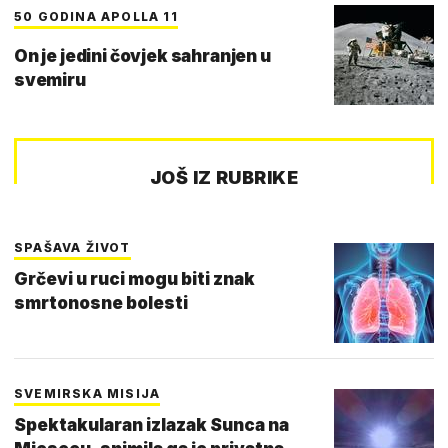
50 GODINA APOLLA 11
On je jedini čovjek sahranjen u
svemiru
JOŠ IZ RUBRIKE
SPAŠAVA ŽIVOT
Grčevi u ruci mogu biti znak
smrtonosne bolesti
SVEMIRSKA MISIJA
Spektakularan izlazak Sunca na