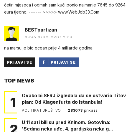
četiri mjeseca i odmah sam kući ponio najmanje 7645 do 9264
eura tjedno. ------- >>>>> www.WebJob33.Com
BESTpartizan
09:45 07.KOLOVOZ 2019.
na marsu je bio ocean prije 4 milijarde godina
PRIJAVI SE
PRIJAVI SE
PUTEM
TOP NEWS
FACEBOOKA
Ovako bi SFRJ izgledala da se ostvario Titov
1
plan: Od Klagenfurta do Istanbula!
POLITIKA I DRUŠTVO
283073
prikaza
U 11 sati bili su pred Kninom. Gotovina:
2
'Sedma neka uđe, 4. gardijska neka g…