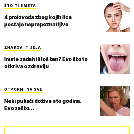
ŠTO TI SMETA
4 proizvoda zbog kojih lice
postaje neprepoznatljivo
ZNAKOVI TIJELA
Imate zadah ili loš ten? Evo što to
otkriva o zdravlju
OTPORNI NA SVE
Neki pušači dožive sto godina.
Evo zašto...