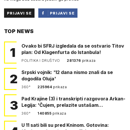
PRIJAVI SE
PRIJAVI SE
PUTEM
TOP NEWS
FACEBOOKA
Ovako bi SFRJ izgledala da se ostvario Titov
1
plan: Od Klagenfurta do Istanbula!
POLITIKA I DRUŠTVO
281376
prikaza
Srpski vojnik: '12 dana nismo znali da se
2
dogodila Oluja'
360°
225964
prikaza
Pad Krajine (3) i transkripti razgovora Arkan-
3
Legija: 'Čujem, prelazite ustašam…
360°
140855
prikaza
U 11 sati bili su pred Kninom. Gotovina: