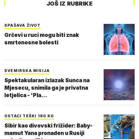
JOŠ IZ RUBRIKE
SPAŠAVA ŽIVOT
Grčevi u ruci mogu biti znak
smrtonosne bolesti
SVEMIRSKA MISIJA
Spektakularan izlazak Sunca na
Mjesecu, snimila ga je privatna
letjelica - 'Pla…
OSTACI TEŠKI 180 KG
Sibir kao divovski frižider: Baby-
mamut Yana pronađen u Rusiji