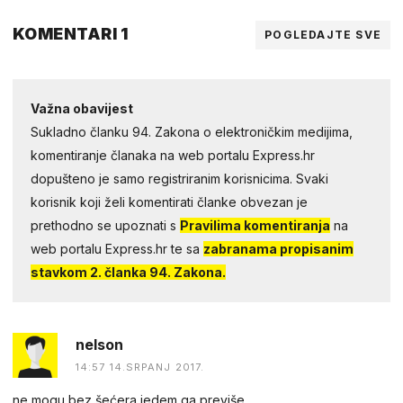
KOMENTARI 1
POGLEDAJTE SVE
Važna obavijest
Sukladno članku 94. Zakona o elektroničkim medijima,
komentiranje članaka na web portalu Express.hr
dopušteno je samo registriranim korisnicima. Svaki
korisnik koji želi komentirati članke obvezan je
prethodno se upoznati s
Pravilima komentiranja
na
web portalu Express.hr te sa
zabranama propisanim
stavkom 2. članka 94. Zakona.
nelson
14:57 14.SRPANJ 2017.
ne mogu bez šećera jedem ga previše