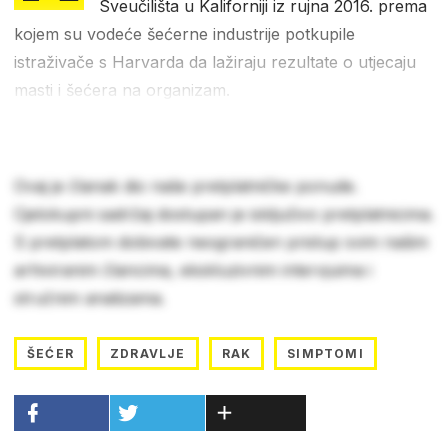
Sveučilišta u Kaliforniji iz rujna 2016. prema
kojem su vodeće šećerne industrije potkupile
istraživače s Harvarda da lažiraju rezultate o utjecaju
masti i šećera na organizam.
Ovaj je članak dio naše pretplatničke ponude.
Cjelokupni sadržaj dostupan je isključivo pretplatnicima.
S pretplatom dobivate neograničen pristup svim našim
arhiviranim člancima, ekskluzivnim intervjuima i
stručnim analizama.
ŠEĆER
ZDRAVLJE
RAK
SIMPTOMI