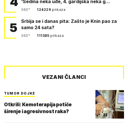
4
'Sedma neka uđe, 4. gardijska neka g…
360°
124229
prikaza
Srbija se i danas pita: Zašto je Knin pao za
5
samo 24 sata?
360°
111385
prikaza
VEZANI ČLANCI
TUMOR DOJKE
Otkrili: Kemoterapija potiče
širenje i agresivnost raka?