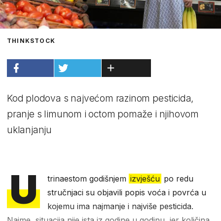
THINKSTOCK
Kod plodova s najvećom razinom pesticida,
pranje s limunom i octom pomaže i njihovom
uklanjanju
U
trinaestom godišnjem
izvješću
po redu
stručnjaci su objavili popis voća i povrća u
kojemu ima najmanje i najviše pesticida.
Naime, situacija nije ista iz godine u godinu, jer količina