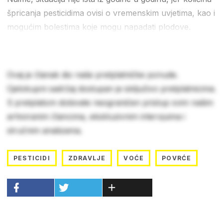
špricanja pesticidima ovisi o vremenskim uvjetima, kao i
mogućim bolestima koje mogu napadati plodove.
Ovaj je članak dio naše pretplatničke ponude.
Cjelokupni sadržaj dostupan je isključivo pretplatnicima.
S pretplatom dobivate neograničen pristup svim našim
arhiviranim člancima, ekskluzivnim intervjuima i
stručnim analizama.
PESTICIDI
ZDRAVLJE
VOĆE
POVRĆE