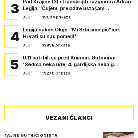
Pad Krajine (3) i transkripti razgovora Arkan-
3
Legija: 'Čujem, prelazite ustašam…
360°
139094
prikaza
Legija nakon Oluje: 'Mi Srbi smo pič*ice.
4
Hrvati su nas pomeli!'
360°
133898
prikaza
U 11 sati bili su pred Kninom. Gotovina:
5
'Sedma neka uđe, 4. gardijska neka g…
360°
119270
prikaza
VEZANI ČLANCI
TAJNE NUTRICIONISTA