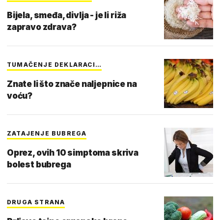
Bijela, smeđa, divlja - je li riža
zapravo zdrava?
TUMAČENJE DEKLARACI…
Znate li što znače naljepnice na
voću?
ZATAJENJE BUBREGA
Oprez, ovih 10 simptoma skriva
bolest bubrega
DRUGA STRANA