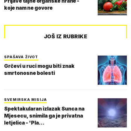
Prljave tajne organske hrane -
koje nam ne govore
JOŠ IZ RUBRIKE
SPAŠAVA ŽIVOT
Grčevi u ruci mogu biti znak
smrtonosne bolesti
SVEMIRSKA MISIJA
Spektakularan izlazak Sunca na
Mjesecu, snimila ga je privatna
letjelica - 'Pla…