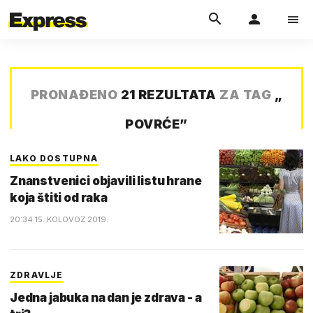
PRONAĐENO
21 REZULTATA
ZA TAG
„
POVRĆE
”
LAKO DOSTUPNA
Znanstvenici objavili listu hrane
koja štiti od raka
20:34 15. KOLOVOZ 2019.
ZDRAVLJE
Jedna jabuka na dan je zdrava - a