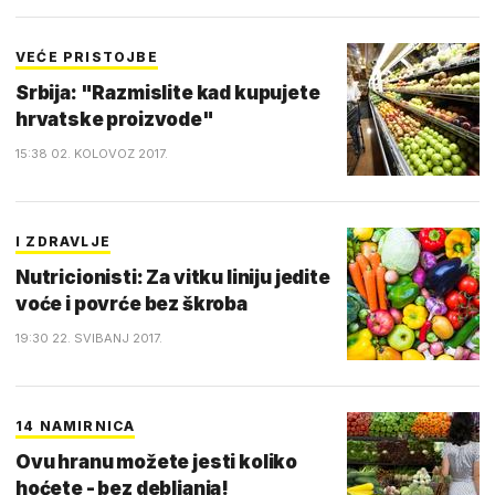
VEĆE PRISTOJBE
Srbija: "Razmislite kad kupujete
hrvatske proizvode"
15:38 02. KOLOVOZ 2017.
I ZDRAVLJE
Nutricionisti: Za vitku liniju jedite
voće i povrće bez škroba
19:30 22. SVIBANJ 2017.
14 NAMIRNICA
Ovu hranu možete jesti koliko
hoćete - bez debljanja!