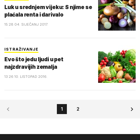
Luk u srednjem vijeku: S njime se
plaćala renta i darivalo
15:28 04. SIJEČANJ 2017.
ISTRAŽIVANJE
Evo što jedu ljudi u pet
najzdravijih zemalja
13:26 10. LISTOPAD 2016.
1
2