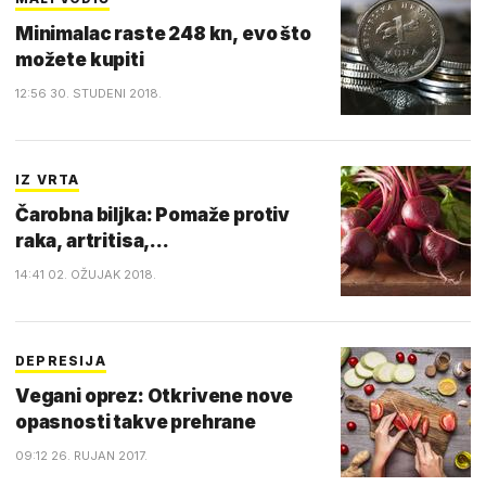
Minimalac raste 248 kn, evo što
možete kupiti
12:56 30. STUDENI 2018.
IZ VRTA
Čarobna biljka: Pomaže protiv
raka, artritisa,...
14:41 02. OŽUJAK 2018.
DEPRESIJA
Vegani oprez: Otkrivene nove
opasnosti takve prehrane
09:12 26. RUJAN 2017.