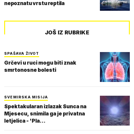
nepoznatu vrstu reptila
JOŠ IZ RUBRIKE
SPAŠAVA ŽIVOT
Grčevi u ruci mogu biti znak
smrtonosne bolesti
SVEMIRSKA MISIJA
Spektakularan izlazak Sunca na
Mjesecu, snimila ga je privatna
letjelica - 'Pla…