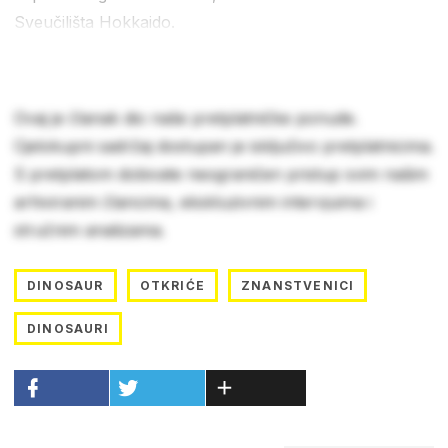
Sveučilišta Hokkaido.
Ovaj je članak dio naše pretplatničke ponude.
Cjelokupni sadržaj dostupan je isključivo pretplatnicima.
S pretplatom dobivate neograničen pristup svim našim
arhiviranim člancima, ekskluzivnim intervjuima i
stručnim analizama.
DINOSAUR
OTKRIĆE
ZNANSTVENICI
DINOSAURI