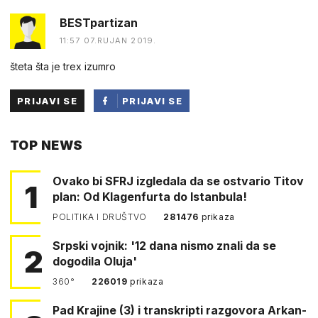
BESTpartizan
11:57 07.RUJAN 2019.
šteta šta je trex izumro
PRIJAVI SE
PRIJAVI SE
PUTEM
TOP NEWS
FACEBOOKA
Ovako bi SFRJ izgledala da se ostvario Titov
1
plan: Od Klagenfurta do Istanbula!
POLITIKA I DRUŠTVO
281476
prikaza
Srpski vojnik: '12 dana nismo znali da se
2
dogodila Oluja'
360°
226019
prikaza
Pad Krajine (3) i transkripti razgovora Arkan-