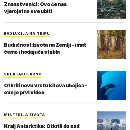
Znanstvenici: Ovo će nas
vjerojatno sve ubiti
EVOLUCIJA NA TRIPU
Budućnost života na Zemlji - imat
ćemo i hodajuća stabla
SPEKTAKULARNO
Otkrili novu vrstu kitova ubojica -
ovo je prvi video
MISTERIJA ŽIVOTA
Kralj Antarktike: Otkrili do sad