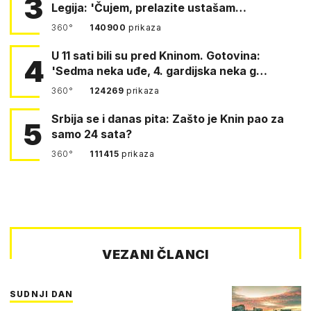
3
Legija: 'Čujem, prelazite ustašam…
360°
140900
prikaza
U 11 sati bili su pred Kninom. Gotovina:
4
'Sedma neka uđe, 4. gardijska neka g…
360°
124269
prikaza
Srbija se i danas pita: Zašto je Knin pao za
5
samo 24 sata?
360°
111415
prikaza
VEZANI ČLANCI
SUDNJI DAN