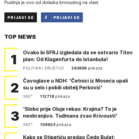
Pustinja je ovo od dolaska krivoustog na vlast.
PRIJAVI SE
PRIJAVI SE
PUTEM
TOP NEWS
FACEBOOKA
Ovako bi SFRJ izgledala da se ostvario Titov
1
plan: Od Klagenfurta do Istanbula!
POLITIKA I DRUŠTVO
283656
prikaza
Čavoglave u NDH: 'Četnici iz Moseća upali
2
su u selo i pobili obitelj Perković'
360°
112718
prikaza
'Slobo prije Oluje rekao: Krajina? To je
3
neobranjivo. Tuđmana zvao Krivousti'
360°
109623
prikaza
Kako se Stipetiću predao Čedo Bulat: