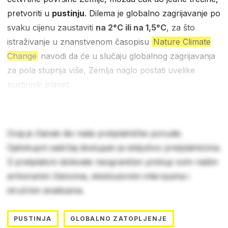
pretvoriti u
pustinju
. Dilema je globalno zagrijavanje po
svaku cijenu zaustaviti
na 2°C ili na 1,5°C
, za što
istraživanje u znanstvenom časopisu
Nature Climate
Change
navodi da će u slučaju globalnog zagrijavanja
za pola stupnja više, Zemlja naglo postati uvelike
pustinjski planet.
Ovaj je članak dio naše pretplatničke ponude.
Cjelokupni sadržaj dostupan je isključivo pretplatnicima.
S pretplatom dobivate neograničen pristup svim našim
arhiviranim člancima, ekskluzivnim intervjuima i
stručnim analizama.
PUSTINJA
GLOBALNO ZATOPLJENJE