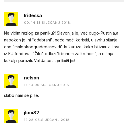
Iridessa
00:44 13.SIJEČANJ 2018.
Ne vidim razlog za paniku?! Slavonija je, već dugo-Pustinja,a
napokon je, ni "odabrani", neće moći koristiti, u svrhu sijanja
ono "malookoogradedasevidi" kukuruza, kako bi izmuzli lovu
iz EU fondova. "Žito" odlazi"trbuhom za kruhom", a ostaju
kukolj i paraziti. Valjda će
... prikaži još!
nelson
17:53 05.SIJEČANJ 2018.
slabo nam se piše.
jluci82
12:28 05.SIJEČANJ 2018.