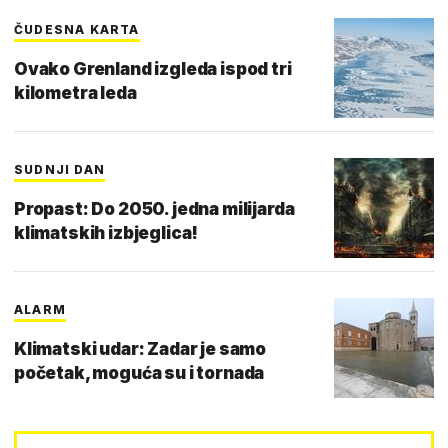
ČUDESNA KARTA
Ovako Grenland izgleda ispod tri
kilometra leda
SUDNJI DAN
Propast: Do 2050. jedna milijarda
klimatskih izbjeglica!
ALARM
Klimatski udar: Zadar je samo
početak, moguća su i tornada