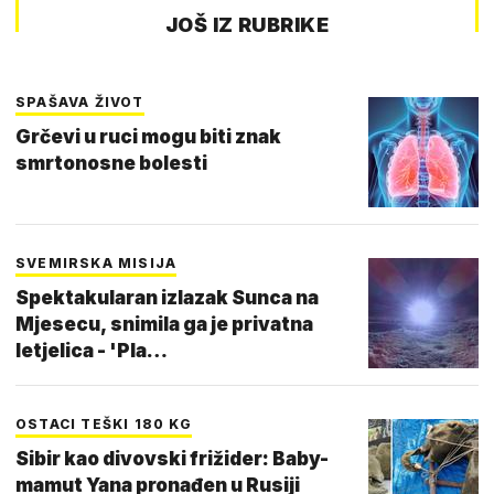
JOŠ IZ RUBRIKE
SPAŠAVA ŽIVOT
Grčevi u ruci mogu biti znak
smrtonosne bolesti
SVEMIRSKA MISIJA
Spektakularan izlazak Sunca na
Mjesecu, snimila ga je privatna
letjelica - 'Pla…
OSTACI TEŠKI 180 KG
Sibir kao divovski frižider: Baby-
mamut Yana pronađen u Rusiji