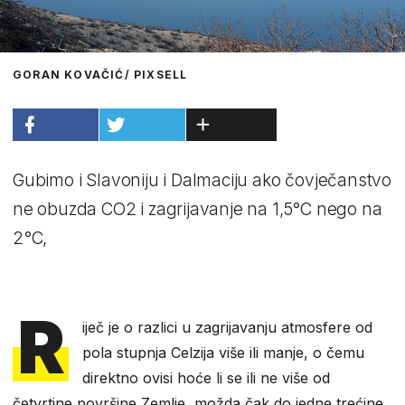
GORAN KOVAČIĆ/ PIXSELL
Gubimo i Slavoniju i Dalmaciju ako čovječanstvo
ne obuzda CO2 i zagrijavanje na 1,5°C nego na
2°C,
R
iječ je o razlici u zagrijavanju atmosfere od
pola stupnja Celzija više ili manje, o čemu
direktno ovisi hoće li se ili ne više od
četvrtine površine Zemlje, možda čak do jedne trećine,