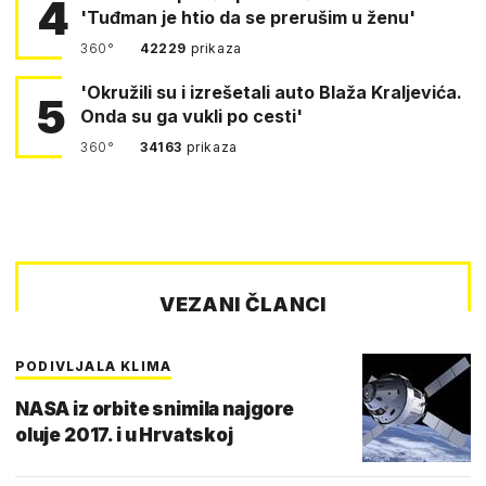
4
'Tuđman je htio da se prerušim u ženu'
360°
42229
prikaza
'Okružili su i izrešetali auto Blaža Kraljevića.
5
Onda su ga vukli po cesti'
360°
34163
prikaza
VEZANI ČLANCI
PODIVLJALA KLIMA
NASA iz orbite snimila najgore
oluje 2017. i u Hrvatskoj