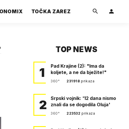
ONOMIX
TOČKA ZAREZ
TOP NEWS
a
Pad Krajine (2): "Ima da
1
koljete, a ne da bježite!"
360°
231918
prikaza
Srpski vojnik: '12 dana nismo
2
znali da se dogodila Oluja'
360°
223532
prikaza