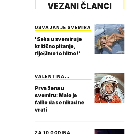
VEZANI ČLANCI
OSVAJANJE SVEMIRA
'Seks u svemiru je
kritično pitanje,
riješimo to hitno!'
VALENTINA
TEREŠKOVA
Prva žena u
svemiru: Malo je
falilo da se nikad ne
vrati
ZA 10 GODINA