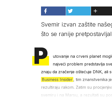
Svemir izvan zaštite naše
što se ranije pretpostavlja
P
utovanje na crveni planet moglo 
najveći problem predstavlja sv
znaju da zračenje oštećuje DNK, ali s
Business Insider
, tim znanstvenika 
rezultiraju rakom. Zatim su procjenjiva
svemiru i na Marsu, a rezultati su po