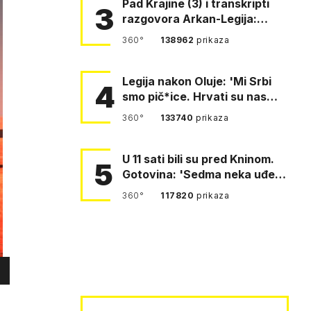
Pad Krajine (3) i transkripti
3
razgovora Arkan-Legija:
'Čujem, prelazite ustašam…
360°
138962
prikaza
Legija nakon Oluje: 'Mi Srbi
4
smo pič*ice. Hrvati su nas
pomeli!'
360°
133740
prikaza
U 11 sati bili su pred Kninom.
5
Gotovina: 'Sedma neka uđe,
4. gardijska neka g…
360°
117820
prikaza