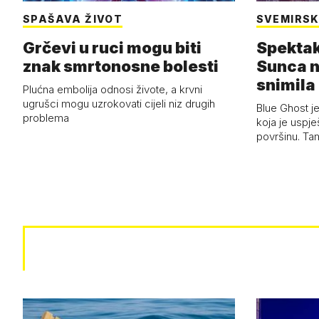
SPAŠAVA ŽIVOT
SVEMIRSK
Grčevi u ruci mogu biti
Spektak
znak smrtonosne bolesti
Sunca n
snimila 
Plućna embolija odnosi živote, a krvni
letjelic
ugrušci mogu uzrokovati cijeli niz drugih
Blue Ghost je
problema
koja je uspj
površinu. Ta