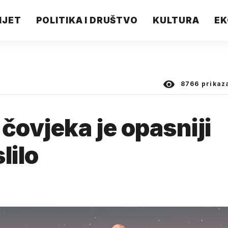
IJET
POLITIKA I DRUŠTVO
KULTURA
EK
8766
prikaz
čovjeka je opasniji
lilo