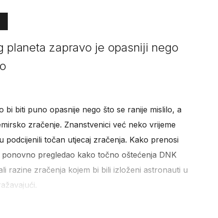
g planeta zapravo je opasniji nego
lo
bi biti puno opasnije nego što se ranije mislilo, a
emirsko zračenje. Znanstvenici već neko vrijeme
u podcijenili točan utjecaj zračenja. Kako prenosi
je ponovno pregledao kako točno oštećenja DNK
li razine zračenja kojem bi bili izloženi astronauti u
ražavajući.