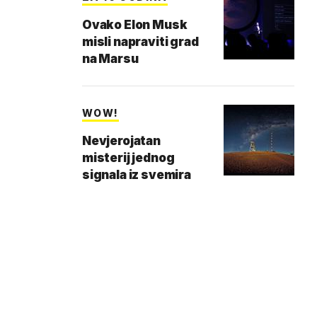
Ovako Elon Musk
misli napraviti grad
na Marsu
WOW!
Nevjerojatan
misterij jednog
signala iz svemira