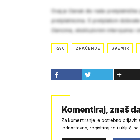
Ovaj je članak dio naše pretplatničke
pretplatnicima. S pretplatom dobivat
člancima, ekskluzivnim intervjuima i 
RAK
ZRAČENJE
SVEMIR
Komentiraj, znaš da
Za komentiranje je potrebno prijaviti 
jednostavna, registriraj se i uključi se