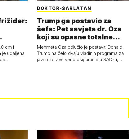
DOKTOR-ŠARLATAN
frižider:
Trump ga postavio za
šefa: Pet savjeta dr. Oza
koji su opasne totalne
budalašti…
20 cm i
Mehmeta Oza odlučio je postaviti Donald
 je udaljena
Trump na čelo dvaju vladinih programa za
 oce…
javno zdravstveno osiguranje u SAD-u, …