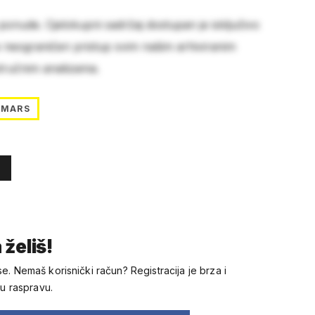
 ponude. Cjelokupni sadržaj dostupan je isključivo
e neograničen pristup svim našim arhiviranim
stručnim analizama.
MARS
 želiš!
se. Nemaš korisnički račun? Registracija je brza i
 u raspravu.