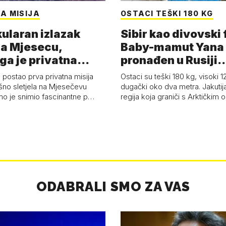
A MISIJA
OSTACI TEŠKI 180 KG
ularan izlazak
Sibir kao divovski 
a Mjesecu,
Baby-mamut Yana
ga je privatna
pronađen u Rusiji
a - 'Pla…
najsačuvaniji je…
 postao prva privatna misija
Ostaci su teški 180 kg, visoki 1
ešno sletjela na Mjesečevu
dugački oko dva metra. Jakutija
mo je snimio fascinantne p…
regija koja graniči s Arktičkim