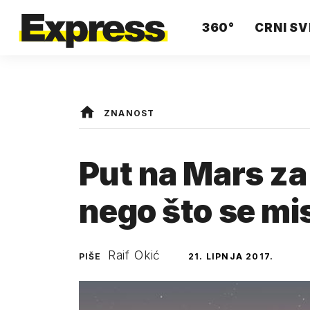
360°
CRNI SV
ZNANOST
Put na Mars za 
nego što se mis
Raif Okić
PIŠE
21. LIPNJA 2017.