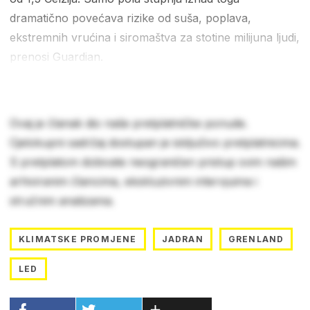
dramatično povećava rizike od suša, poplava,
ekstremnih vrućina i siromaštva za stotine milijuna ljudi,
prenosi Guardian.
Ovaj je članak dio naše pretplatničke ponude.
Cjelokupni sadržaj dostupan je isključivo pretplatnicima.
S pretplatom dobivate neograničen pristup svim našim
arhiviranim člancima, ekskluzivnim intervjuima i
stručnim analizama.
KLIMATSKE PROMJENE
JADRAN
GRENLAND
LED