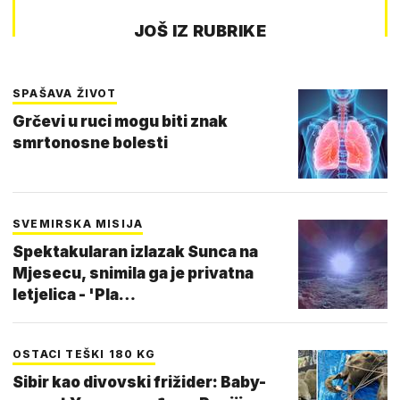
JOŠ IZ RUBRIKE
SPAŠAVA ŽIVOT
Grčevi u ruci mogu biti znak
smrtonosne bolesti
SVEMIRSKA MISIJA
Spektakularan izlazak Sunca na
Mjesecu, snimila ga je privatna
letjelica - 'Pla…
OSTACI TEŠKI 180 KG
Sibir kao divovski frižider: Baby-