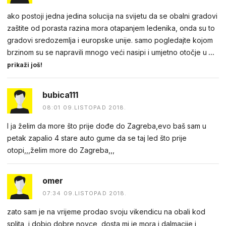
ako postoji jedna jedina solucija na svijetu da se obalni gradovi
zaštite od porasta razina mora otapanjem ledenika, onda su to
gradovi sredozemlja i europske unije. samo pogledajte kojom
brzinom su se napravili mnogo veći nasipi i umjetno otočje u
...
prikaži još!
bubica111
08:01 09.LISTOPAD 2018.
I ja želim da more što prije dođe do Zagreba,evo baš sam u
petak zapalio 4 stare auto gume da se taj led što prije
otopi,,,želim more do Zagreba,,,
omer
07:34 09.LISTOPAD 2018.
zato sam je na vrijeme prodao svoju vikendicu na obali kod
splita, i dobio dobre novce, dosta mi je mora i dalmacije i