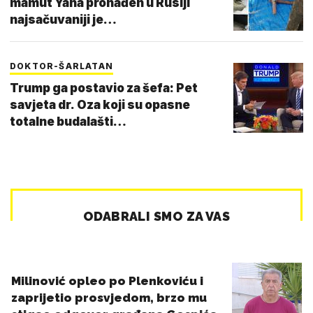
mamut Yana pronađen u Rusiji
najsačuvaniji je…
DOKTOR-ŠARLATAN
Trump ga postavio za šefa: Pet
savjeta dr. Oza koji su opasne
totalne budalašti…