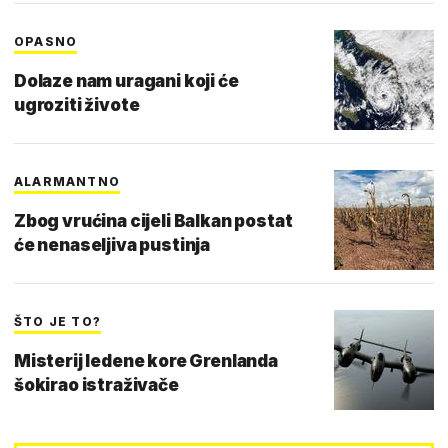
OPASNO
Dolaze nam uragani koji će
ugroziti živote
ALARMANTNO
Zbog vrućina cijeli Balkan postat
će nenaseljiva pustinja
ŠTO JE TO?
Misterij ledene kore Grenlanda
šokirao istraživače