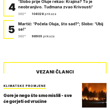
'Slobo prije Oluje rekao: Krajina? To je
4
neobranjivo. Tuđmana zvao Krivousti'
360°
108328
prikaza
Martić: 'Počela Oluja, što sad?'; Slobo: 'Ubij
5
se!'
360°
98905
prikaza
VEZANI ČLANCI
KLIMATSKE PROMJENE
Gore je nego što smo mislili - sve
će gorjeti od vrućine