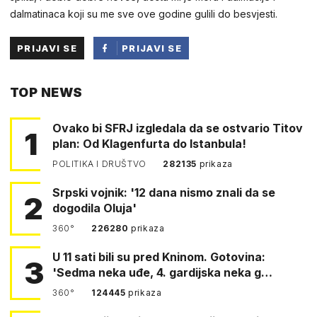
dalmatinaca koji su me sve ove godine gulili do besvjesti.
PRIJAVI SE
PRIJAVI SE
PUTEM
TOP NEWS
FACEBOOKA
Ovako bi SFRJ izgledala da se ostvario Titov
1
plan: Od Klagenfurta do Istanbula!
POLITIKA I DRUŠTVO
282135
prikaza
Srpski vojnik: '12 dana nismo znali da se
2
dogodila Oluja'
360°
226280
prikaza
U 11 sati bili su pred Kninom. Gotovina:
3
'Sedma neka uđe, 4. gardijska neka g…
360°
124445
prikaza