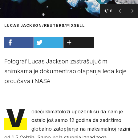
1/18
LUCAS JACKSON/REUTERS/PIXSELL
Fotograf Lucas Jackson zastrašujućim
snimkama je dokumentrao otapanja leda koje
proučava i NASA
V
odeći klimatolozi upozorili su da nam je
ostalo još samo 12 godina da zadržimo
globalno zatopljenje na maksimalnoj razini
od 1,5 Celzija. Samo pola stupnja iznad toga