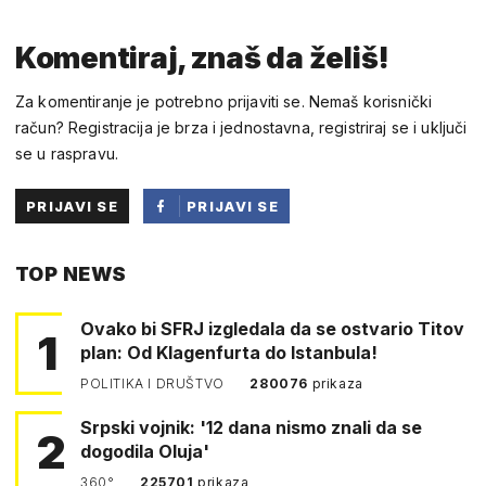
Komentiraj, znaš da želiš!
Za komentiranje je potrebno prijaviti se. Nemaš korisnički
račun? Registracija je brza i jednostavna, registriraj se i uključi
se u raspravu.
PRIJAVI SE
PRIJAVI SE
PUTEM
TOP NEWS
FACEBOOKA
Ovako bi SFRJ izgledala da se ostvario Titov
1
plan: Od Klagenfurta do Istanbula!
POLITIKA I DRUŠTVO
280076
prikaza
Srpski vojnik: '12 dana nismo znali da se
2
dogodila Oluja'
360°
225701
prikaza