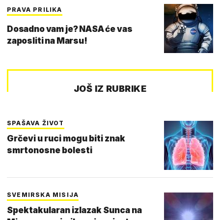
PRAVA PRILIKA
Dosadno vam je? NASA će vas
zaposliti na Marsu!
JOŠ IZ RUBRIKE
SPAŠAVA ŽIVOT
Grčevi u ruci mogu biti znak
smrtonosne bolesti
SVEMIRSKA MISIJA
Spektakularan izlazak Sunca na