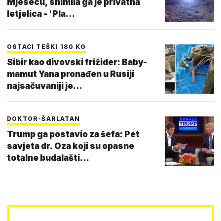
Mjesecu, snimila ga je privatna
letjelica - 'Pla…
OSTACI TEŠKI 180 KG
Sibir kao divovski frižider: Baby-
mamut Yana pronađen u Rusiji
najsačuvaniji je…
DOKTOR-ŠARLATAN
Trump ga postavio za šefa: Pet
savjeta dr. Oza koji su opasne
totalne budalašti…