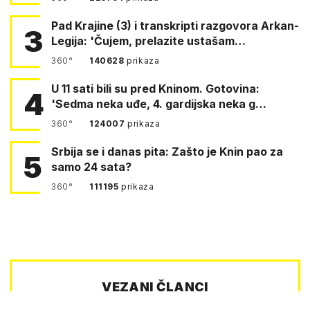
Pad Krajine (3) i transkripti razgovora Arkan-
3
Legija: 'Čujem, prelazite ustašam…
360°
140628
prikaza
U 11 sati bili su pred Kninom. Gotovina:
4
'Sedma neka uđe, 4. gardijska neka g…
360°
124007
prikaza
Srbija se i danas pita: Zašto je Knin pao za
5
samo 24 sata?
360°
111195
prikaza
VEZANI ČLANCI