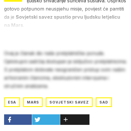
ljudsko shvaćanje sunčeva sustava. Usprkos
gotovo potpunom neuspjehu misije, povijest će pamtiti
da je
Sovjetski savez spustio prvu ljudsku letjelicu
na Mars
.
Ovaj je članak dio naše pretplatničke ponude.
Cjelokupni sadržaj dostupan je isključivo pretplatnicima.
S pretplatom dobivate neograničen pristup svim našim
arhiviranim člancima, ekskluzivnim intervjuima i
stručnim analizama.
ESA
MARS
SOVJETSKI SAVEZ
SAD