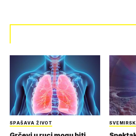
SPAŠAVA ŽIVOT
SVEMIRSK
Grčevi u ruci mogu biti
Spektak