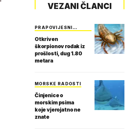
VEZANI ČLANCI
PRAPOVIJESNI
GIGANT
Otkriven
škorpionov rođak iz
prošlosti, dug 1.80
metara
MORSKE RADOSTI
Činjenice o
morskim psima
koje vjerojatno ne
znate