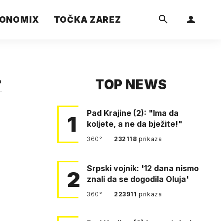
ONOMIX
TOČKA ZAREZ
TOP NEWS
a
Pad Krajine (2): "Ima da
1
koljete, a ne da bježite!"
360°
232118
prikaza
Srpski vojnik: '12 dana nismo
2
znali da se dogodila Oluja'
360°
223911
prikaza