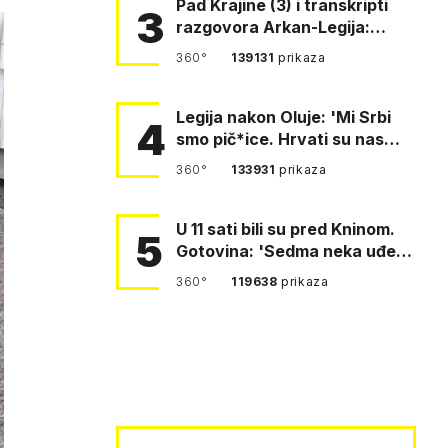
Pad Krajine (3) i transkripti
3
razgovora Arkan-Legija:
'Čujem, prelazite ustašam…
360°
139131
prikaza
Legija nakon Oluje: 'Mi Srbi
4
smo pič*ice. Hrvati su nas
pomeli!'
360°
133931
prikaza
U 11 sati bili su pred Kninom.
5
Gotovina: 'Sedma neka uđe,
4. gardijska neka g…
360°
119638
prikaza