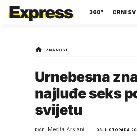
360°
CRNI SV
ZNANOST
Urnebesna zna
najluđe seks p
svijetu
Merita Arslani
PIŠE
03. LISTOPADA 20