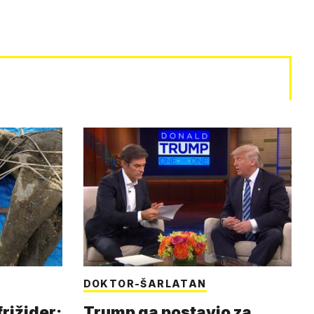
DOKTOR-ŠARLATAN
frižider:
Trump ga postavio za