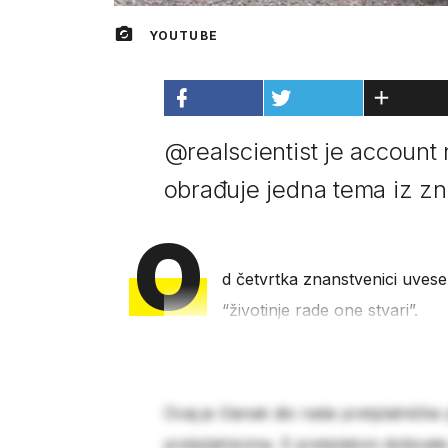
YOUTUBE
@realscientist je account 
obrađuje jedna tema iz zn
O
d četvrtka znanstvenici uvese
“životinje rade one stvari”.
Ovaj je članak dio naše pretplatničke
pretplatnicima. S pretplatom dobivat