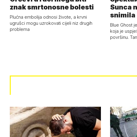
znak smrtonosne bolesti
Sunca n
snimila 
Plućna embolija odnosi živote, a krvni
letjelic
ugrušci mogu uzrokovati cijeli niz drugih
Blue Ghost je
problema
koja je uspj
površinu. Ta