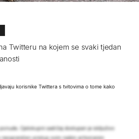
na Twitteru na kojem se svaki tjedan
anosti
ljavaju korisnike Twittera s tvitovima o tome kako
 ponude. Cjelokupni sadržaj dostupan je isključivo
e neograničen pristup svim našim arhiviranim