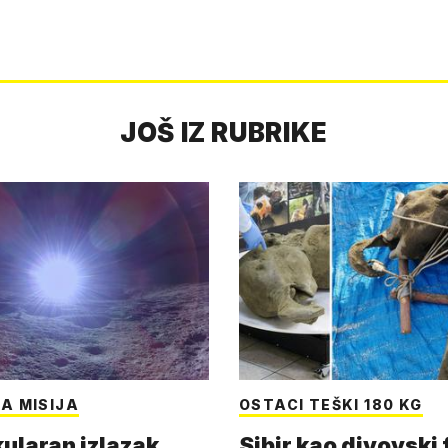
JOŠ IZ RUBRIKE
A MISIJA
OSTACI TEŠKI 180 KG
ularan izlazak
Sibir kao divovski 