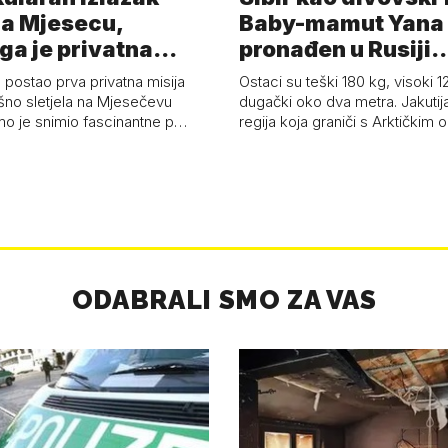
a Mjesecu,
Baby-mamut Yana
ga je privatna
pronađen u Rusiji
a - 'Pla…
najsačuvaniji je…
 postao prva privatna misija
Ostaci su teški 180 kg, visoki 1
ešno sletjela na Mjesečevu
dugački oko dva metra. Jakutija
mo je snimio fascinantne p…
regija koja graniči s Arktičkim