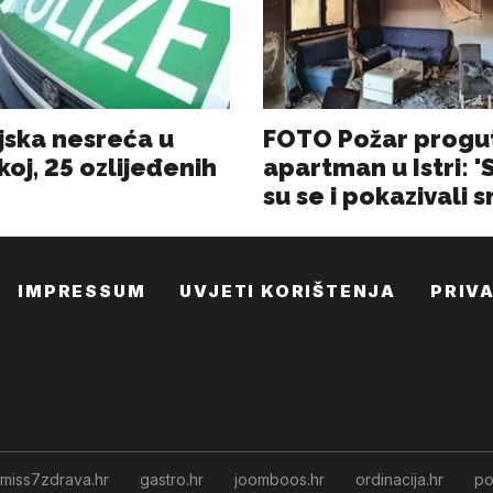
IMPRESSUM
UVJETI KORIŠTENJA
PRIV
miss7zdrava.hr
gastro.hr
joomboos.hr
ordinacija.hr
po