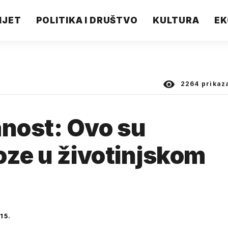
IJET
POLITIKA I DRUŠTVO
KULTURA
EK
2264
prikaz
nost: Ovo su
oze u životinjskom
15.