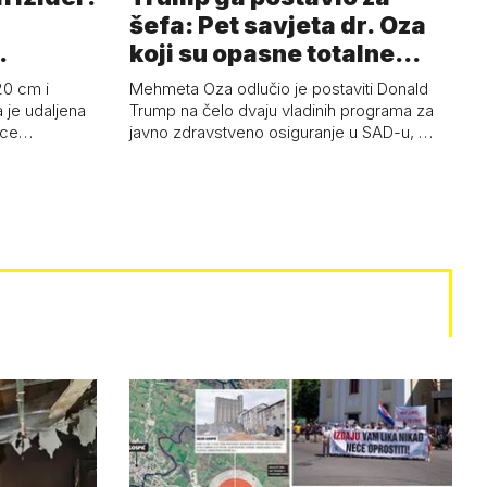
šefa: Pet savjeta dr. Oza
koji su opasne totalne
budalašti…
20 cm i
Mehmeta Oza odlučio je postaviti Donald
 je udaljena
Trump na čelo dvaju vladinih programa za
 oce…
javno zdravstveno osiguranje u SAD-u, …