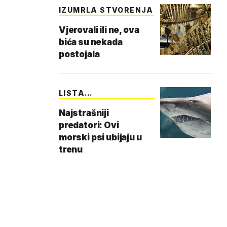
IZUMRLA STVORENJA
Vjerovali ili ne, ova
bića su nekada
postojala
LISTA
NEUOBIČAJENIH
Najstrašniji
predatori: Ovi
morski psi ubijaju u
trenu