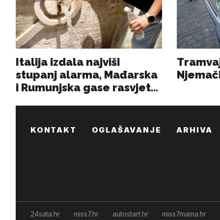
KONTAKT
OGLAŠAVANJE
ARHIVA
24sata.hr
miss7.hr
autostart.hr
miss7mama.hr