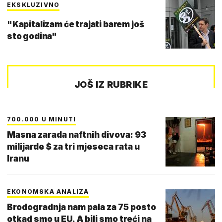
EKSKLUZIVNO
"Kapitalizam će trajati barem još
sto godina"
JOŠ IZ RUBRIKE
700.000 U MINUTI
Masna zarada naftnih divova: 93
milijarde $ za tri mjeseca rata u
Iranu
EKONOMSKA ANALIZA
Brodogradnja nam pala za 75 posto
otkad smo u EU. A bili smo treći na