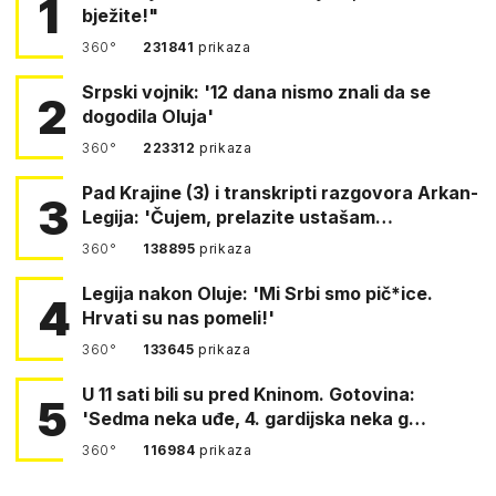
1
bježite!"
360°
231841
prikaza
Srpski vojnik: '12 dana nismo znali da se
2
dogodila Oluja'
360°
223312
prikaza
Pad Krajine (3) i transkripti razgovora Arkan-
3
Legija: 'Čujem, prelazite ustašam…
360°
138895
prikaza
Legija nakon Oluje: 'Mi Srbi smo pič*ice.
4
Hrvati su nas pomeli!'
360°
133645
prikaza
U 11 sati bili su pred Kninom. Gotovina:
5
'Sedma neka uđe, 4. gardijska neka g…
360°
116984
prikaza