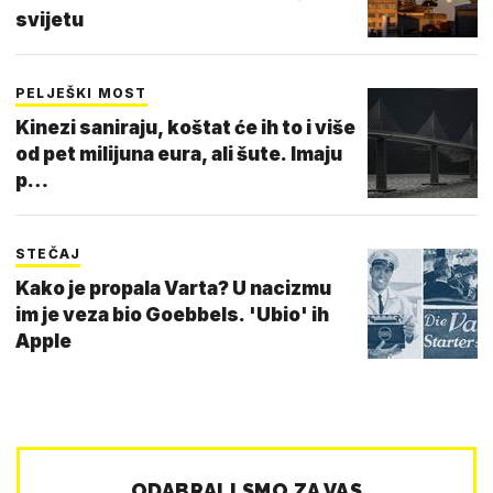
svijetu
PELJEŠKI MOST
Kinezi saniraju, koštat će ih to i više
od pet milijuna eura, ali šute. Imaju
p…
STEČAJ
Kako je propala Varta? U nacizmu
im je veza bio Goebbels. 'Ubio' ih
Apple