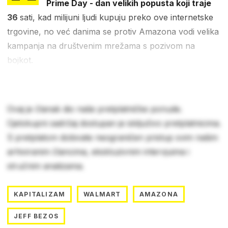
Prime Day - dan velikih popusta koji traje
36
sati, kad milijuni ljudi kupuju preko ove internetske
trgovine, no već danima se protiv Amazona vodi velika
kampanja na društvenim mrežama s pozivom na
bojkot.
Ovaj je članak dio naše pretplatničke ponude.
Cjelokupni sadržaj dostupan je isključivo pretplatnicima.
S pretplatom dobivate neograničen pristup svim našim
arhiviranim člancima, ekskluzivnim intervjuima i
stručnim analizama.
KAPITALIZAM
WALMART
AMAZONA
JEFF BEZOS