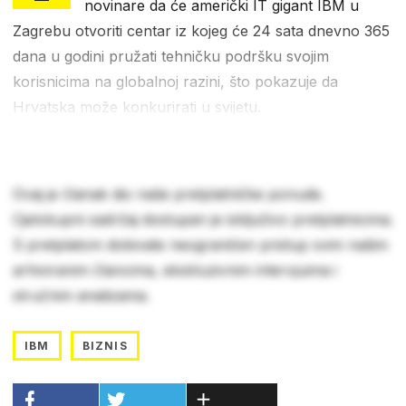
novinare da će američki IT gigant IBM u
Zagrebu otvoriti centar iz kojeg će 24 sata dnevno 365
dana u godini pružati tehničku podršku svojim
korisnicima na globalnoj razini, što pokazuje da
Hrvatska može konkurirati u svijetu.
Ovaj je članak dio naše pretplatničke ponude.
Cjelokupni sadržaj dostupan je isključivo pretplatnicima.
S pretplatom dobivate neograničen pristup svim našim
arhiviranim člancima, ekskluzivnim intervjuima i
stručnim analizama.
IBM
BIZNIS