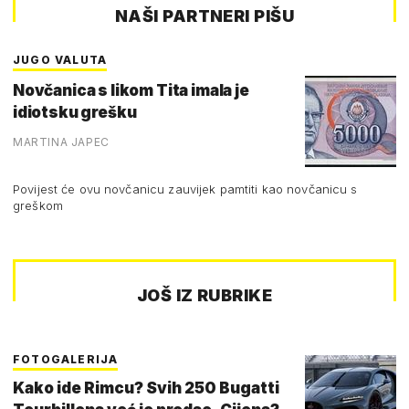
NAŠI PARTNERI PIŠU
JUGO VALUTA
Novčanica s likom Tita imala je
idiotsku grešku
MARTINA JAPEC
Povijest će ovu novčanicu zauvijek pamtiti kao novčanicu s
greškom
JOŠ IZ RUBRIKE
FOTOGALERIJA
Kako ide Rimcu? Svih 250 Bugatti