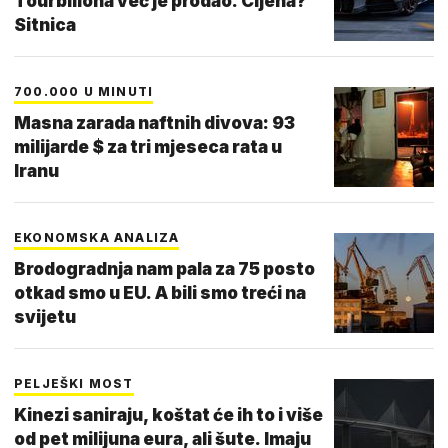
Tourbillona već je prodao. Cijena?
Sitnica
700.000 U MINUTI
Masna zarada naftnih divova: 93
milijarde $ za tri mjeseca rata u
Iranu
EKONOMSKA ANALIZA
Brodogradnja nam pala za 75 posto
otkad smo u EU. A bili smo treći na
svijetu
PELJEŠKI MOST
Kinezi saniraju, koštat će ih to i više
od pet milijuna eura, ali šute. Imaju