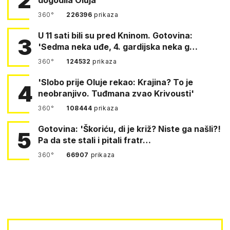
2
360°
226396
prikaza
U 11 sati bili su pred Kninom. Gotovina:
3
'Sedma neka uđe, 4. gardijska neka g…
360°
124532
prikaza
'Slobo prije Oluje rekao: Krajina? To je
4
neobranjivo. Tuđmana zvao Krivousti'
360°
108444
prikaza
Gotovina: 'Škoriću, di je križ? Niste ga našli?!
5
Pa da ste stali i pitali fratr…
360°
66907
prikaza