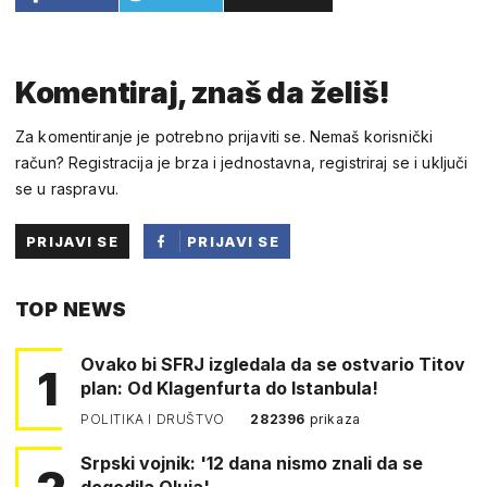
Komentiraj, znaš da želiš!
Za komentiranje je potrebno prijaviti se. Nemaš korisnički
račun? Registracija je brza i jednostavna, registriraj se i uključi
se u raspravu.
PRIJAVI SE
PRIJAVI SE
PUTEM
TOP NEWS
FACEBOOKA
Ovako bi SFRJ izgledala da se ostvario Titov
1
plan: Od Klagenfurta do Istanbula!
POLITIKA I DRUŠTVO
282396
prikaza
Srpski vojnik: '12 dana nismo znali da se
dogodila Oluja'