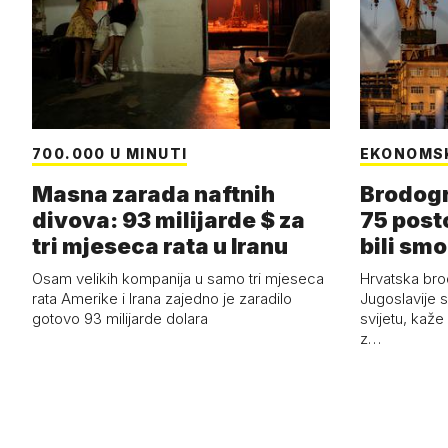
700.000 U MINUTI
EKONOMS
Masna zarada naftnih
Brodogr
divova: 93 milijarde $ za
75 post
tri mjeseca rata u Iranu
bili smo
Osam velikih kompanija u samo tri mjeseca
Hrvatska bro
rata Amerike i Irana zajedno je zaradilo
Jugoslavije 
gotovo 93 milijarde dolara
svijetu, kaže
z…