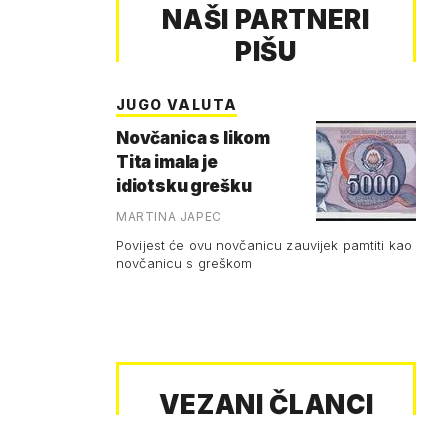
NAŠI PARTNERI
PIŠU
JUGO VALUTA
Novčanica s likom
Tita imala je
idiotsku grešku
MARTINA JAPEC
Povijest će ovu novčanicu zauvijek pamtiti kao
novčanicu s greškom
VEZANI ČLANCI