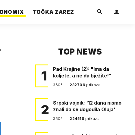
ONOMIX
TOČKA ZAREZ
TOP NEWS
a
Pad Krajine (2): "Ima da
1
koljete, a ne da bježite!"
360°
232706
prikaza
Srpski vojnik: '12 dana nismo
2
znali da se dogodila Oluja'
360°
224518
prikaza