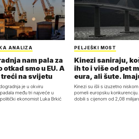
KA ANALIZA
PELJEŠKI MOST
adnja nam pala za
Kinezi saniraju, ko
o otkad smo u EU. A
ih to i više od pet 
 treći na svijetu
eura, ali šute. Ima
dogradnja je u okviru
Kinezi su išli s izuzetno niskom
spadala među tri najveće u
pomeli europsku konkurenciju
 politički ekonomist Luka Brkić
dobili s cijenom od 2,08 milija