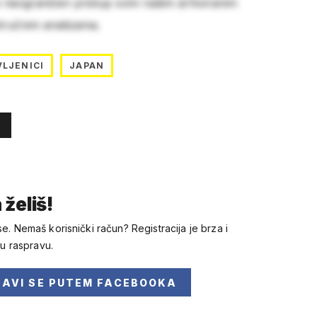
e neograničen pristup svim našim arhiviranim
stručnim analizama.
LJENICI
JAPAN
 želiš!
se. Nemaš korisnički račun? Registracija je brza i
 u raspravu.
JAVI SE
PUTEM FACEBOOKA