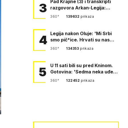
Pad Krajine (3) i transkripti
3
razgovora Arkan-Legija:
'Čujem, prelazite ustašam…
360°
139632
prikaza
Legija nakon Oluje: 'Mi Srbi
4
smo pič*ice. Hrvati su nas
pomeli!'
360°
134353
prikaza
U 11 sati bili su pred Kninom.
5
Gotovina: 'Sedma neka uđe,
4. gardijska neka g…
360°
122452
prikaza