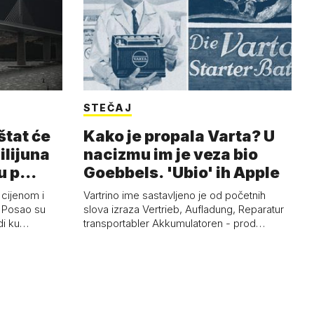
STEČAJ
štat će
Kako je propala Varta? U
milijuna
nacizmu im je veza bio
ju p…
Goebbels. 'Ubio' ih Apple
 cijenom i
Vartrino ime sastavljeno je od početnih
. Posao su
slova izraza Vertrieb, Aufladung, Reparatur
rdi ku…
transportabler Akkumulatoren - prod…