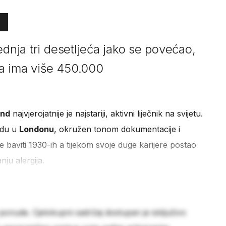
ednja tri desetljeća jako se povećao,
a ima više 450.000
and
najvjerojatnije je najstariji, aktivni liječnik na svijetu.
edu u
Londonu
, okružen tonom dokumentacije i
baviti 1930-ih a tijekom svoje duge karijere postao
anju alergija.
 ponude. Cjelokupni sadržaj dostupan je isključivo