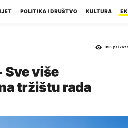
IJET
POLITIKA I DRUŠTVO
KULTURA
EK
355
prikaz
- Sve više
na tržištu rada