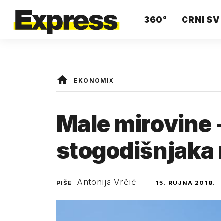
360°
CRNI SV
EKONOMIX
Male mirovine 
stogodišnjaka 
Antonija Vrčić
PIŠE
15. RUJNA 2018.