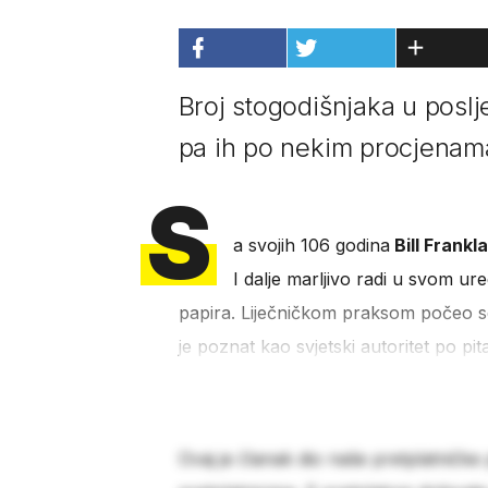
Broj stogodišnjaka u poslj
pa ih po nekim procjenam
S
a svojih 106 godina
Bill Frankl
I dalje marljivo radi u svom ur
papira. Liječničkom praksom počeo se 
je poznat kao svjetski autoritet po pit
Ovaj je članak dio naše pretplatničke