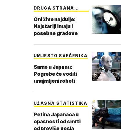
DRUGA STRANA
ŽIVOTA
Oni žive najdulje:
Najstariji imaju i
posebne gradove
UMJESTO SVEĆENIKA
Samo u Japanu:
Pogrebe će voditi
unajmljeni roboti
UŽASNA STATISTIKA
Petina Japanaca u
opasnosti od smrti
od previše posla