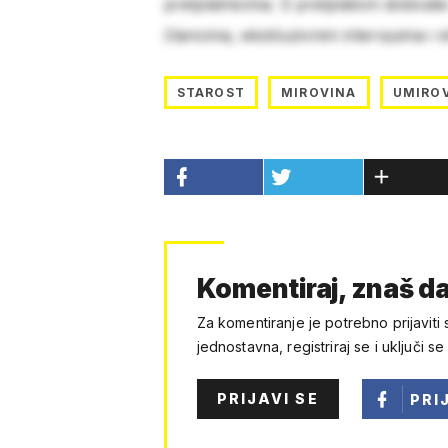
pretplatnicima. S pretplatom dobivat
člancima, ekskluzivnim intervjuima i 
STAROST
MIROVINA
UMIROV
Komentiraj, znaš da
Za komentiranje je potrebno prijaviti 
jednostavna, registriraj se i uključi se
PRIJAVI SE
PRI