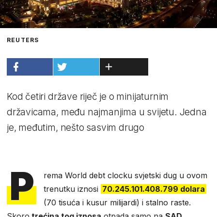
REUTERS
Kod četiri države riječ je o minijaturnim
državicama, među najmanjima u svijetu. Jedna
je, međutim, nešto sasvim drugo
P
rema World debt clocku svjetski dug u ovom
trenutku iznosi
70.245.101.408.799 dolara
(70 tisuća i kusur milijardi) i stalno raste.
Skoro
trećina tog iznosa
otpada samo na
SAD
.