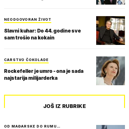
NEODGOVORAN ŽIVOT
Slavni kuhar: Do 44. godine sve
sam trošio na kokain
CARSTVO ČOKOLADE
Rockefeller je umro - ona je sada
najstarija milijarderka
JOŠ IZ RUBRIKE
OD MAĐARSKE DO RUMU…