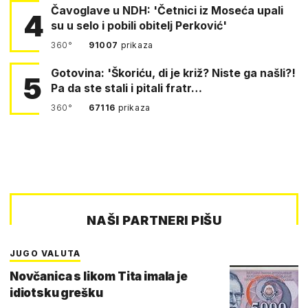
Čavoglave u NDH: 'Četnici iz Moseća upali
4
su u selo i pobili obitelj Perković'
360°
91007
prikaza
Gotovina: 'Škoriću, di je križ? Niste ga našli?!
5
Pa da ste stali i pitali fratr…
360°
67116
prikaza
NAŠI PARTNERI PIŠU
JUGO VALUTA
Novčanica s likom Tita imala je
idiotsku grešku