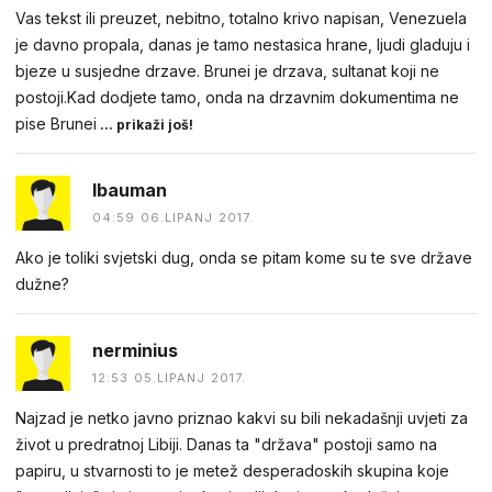
Vas tekst ili preuzet, nebitno, totalno krivo napisan, Venezuela
je davno propala, danas je tamo nestasica hrane, ljudi gladuju i
bjeze u susjedne drzave. Brunei je drzava, sultanat koji ne
postoji.Kad dodjete tamo, onda na drzavnim dokumentima ne
pise Brunei
... prikaži još!
lbauman
04:59 06.LIPANJ 2017.
Ako je toliki svjetski dug, onda se pitam kome su te sve države
dužne?
nerminius
12:53 05.LIPANJ 2017.
Najzad je netko javno priznao kakvi su bili nekadašnji uvjeti za
život u predratnoj Libiji. Danas ta "država" postoji samo na
papiru, u stvarnosti to je metež desperadoskih skupina koje