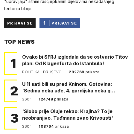
"upravljaju" sitnim rascjepkanim dijelovima nekadašnjeg
teritorija Libije.
PRIJAVI SE
PRIJAVI SE
PUTEM
TOP NEWS
FACEBOOKA
Ovako bi SFRJ izgledala da se ostvario Titov
1
plan: Od Klagenfurta do Istanbula!
POLITIKA I DRUŠTVO
282769
prikaza
U 11 sati bili su pred Kninom. Gotovina:
2
'Sedma neka uđe, 4. gardijska neka g…
360°
124748
prikaza
'Slobo prije Oluje rekao: Krajina? To je
3
neobranjivo. Tuđmana zvao Krivousti'
360°
108764
prikaza