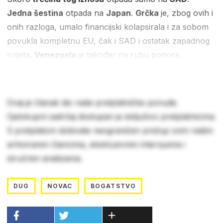
Jedna šestina
otpada na
Japan
.
Grčka
je, zbog ovih i
onih razloga, umalo financijski kolapsirala i za sobom
povukla kompletnu EU, čak i SAD i ostatak zapadnog
svijeta.
Venezuela
je također na rubu ponora.
Ovaj je članak dio naše pretplatničke ponude.
Cjelokupni sadržaj dostupan je isključivo pretplatnicima.
S pretplatom dobivate neograničen pristup svim našim
arhiviranim člancima, ekskluzivnim intervjuima i
stručnim analizama.
DUG
NOVAC
BOGATSTVO