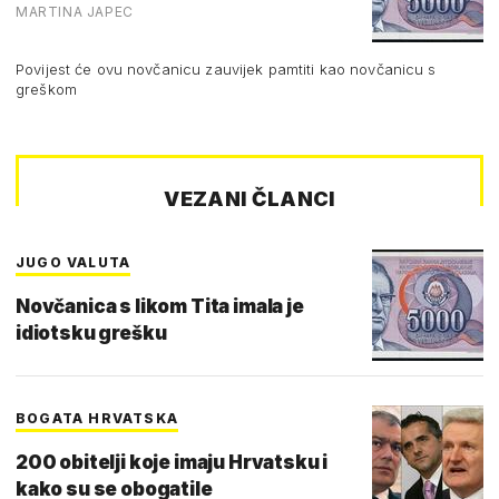
MARTINA JAPEC
Povijest će ovu novčanicu zauvijek pamtiti kao novčanicu s
greškom
VEZANI ČLANCI
JUGO VALUTA
Novčanica s likom Tita imala je
idiotsku grešku
BOGATA HRVATSKA
200 obitelji koje imaju Hrvatsku i
kako su se obogatile