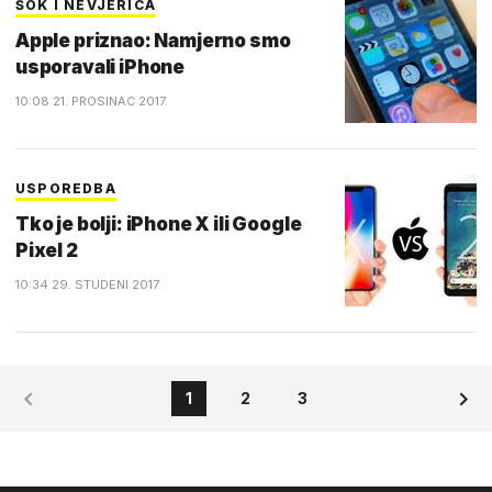
ŠOK I NEVJERICA
Apple priznao: Namjerno smo
usporavali iPhone
10:08 21. PROSINAC 2017.
USPOREDBA
Tko je bolji: iPhone X ili Google
Pixel 2
10:34 29. STUDENI 2017.
1
2
3