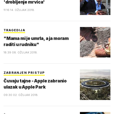
'drobljenje mrvica'
11:16 14. OŽUJAK 2018.
TRAGEDIJA
"Mama mi je umrla, a ja moram
raditi u rudniku"
18:39 08. OŽUJAK 2018.
ZABRANJEN PRISTUP
Čuvaju tajne - Apple zabranio
ulazak u Apple Park
09:30 02. OŽUJAK 2018.