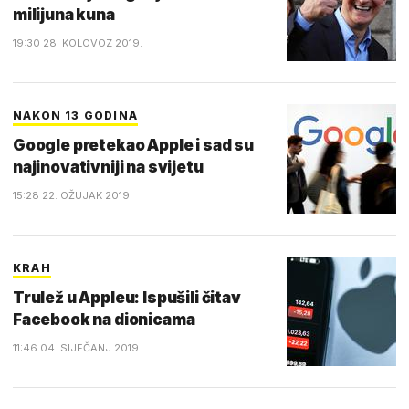
milijuna kuna
19:30 28. KOLOVOZ 2019.
NAKON 13 GODINA
Google pretekao Apple i sad su
najinovativniji na svijetu
15:28 22. OŽUJAK 2019.
KRAH
Trulež u Appleu: Ispušili čitav
Facebook na dionicama
11:46 04. SIJEČANJ 2019.