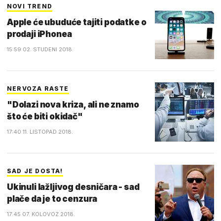
NOVI TREND
Apple će ubuduće tajiti podatke o
prodaji iPhonea
15:59 02. STUDENI 2018.
NERVOZA RASTE
"Dolazi nova kriza, ali ne znamo
što će biti okidač"
17:40 11. LISTOPAD 2018.
SAD JE DOSTA!
Ukinuli lažljivog desničara - sad
plače da je to cenzura
17:45 07. KOLOVOZ 2018.