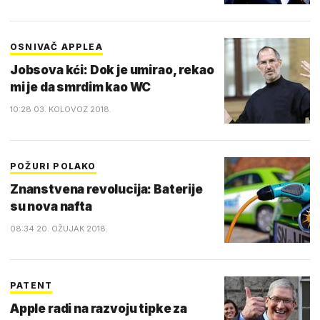
OSNIVAČ APPLEA
Jobsova kći: Dok je umirao, rekao
mi je da smrdim kao WC
10:28 03. KOLOVOZ 2018.
POŽURI POLAKO
Znanstvena revolucija: Baterije
su nova nafta
08:34 20. OŽUJAK 2018.
PATENT
Apple radi na razvoju tipke za