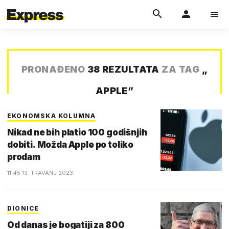
PRONAĐENO
38 REZULTATA
ZA TAG
„
APPLE
”
EKONOMSKA KOLUMNA
Nikad ne bih platio 100 godišnjih
dobiti. Možda Apple po toliko
prodam
11:45 13. TRAVANJ 2023.
DIONICE
Od danas je bogatiji za 800