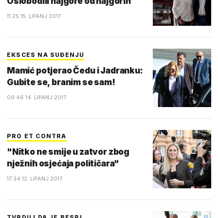
Oslobodili najgore od najgorih
11:25 15. LIPANJ 2017.
EKSCES NA SUĐENJU
Mamić potjerao Čedu i Jadranku:
Gubite se, branim se sam!
09:46 14. LIPANJ 2017.
PRO ET CONTRA
"Nitko ne smije u zatvor zbog
nježnih osjećaja političara"
17:34 12. LIPANJ 2017.
TVRDILI DA JE BESPL…