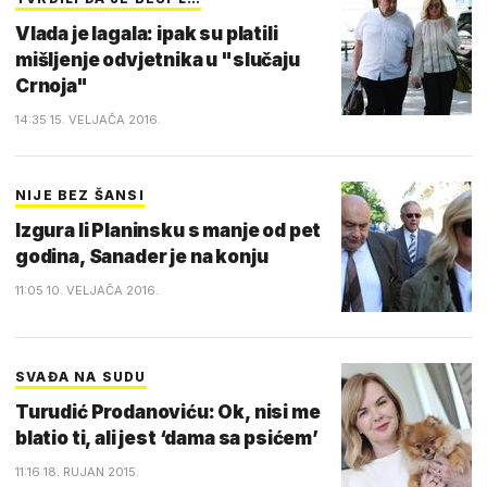
Vlada je lagala: ipak su platili
mišljenje odvjetnika u "slučaju
Crnoja"
14:35 15. VELJAČA 2016.
NIJE BEZ ŠANSI
Izgura li Planinsku s manje od pet
godina, Sanader je na konju
11:05 10. VELJAČA 2016.
SVAĐA NA SUDU
Turudić Prodanoviću: Ok, nisi me
blatio ti, ali jest ‘dama sa psićem’
11:16 18. RUJAN 2015.