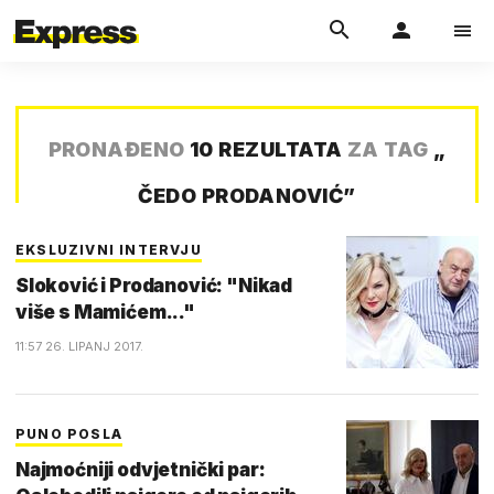
PRONAĐENO
10 REZULTATA
ZA TAG
„
ČEDO PRODANOVIĆ
”
EKSLUZIVNI INTERVJU
Sloković i Prodanović: "Nikad
više s Mamićem..."
11:57 26. LIPANJ 2017.
PUNO POSLA
Najmoćniji odvjetnički par: