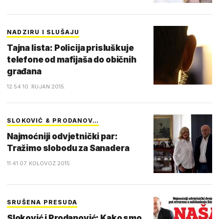
NADZIRU I SLUŠAJU
Tajna lista: Policija prisluškuje
telefone od mafijaša do običnih
građana
12:54 10. RUJAN 2015.
SLOKOVIĆ & PRODANOV…
Najmoćniji odvjetnički par:
Tražimo slobodu za Sanadera
11:41 07. KOLOVOZ 2015.
SRUŠENA PRESUDA
Sloković i Prodanović: Kako smo