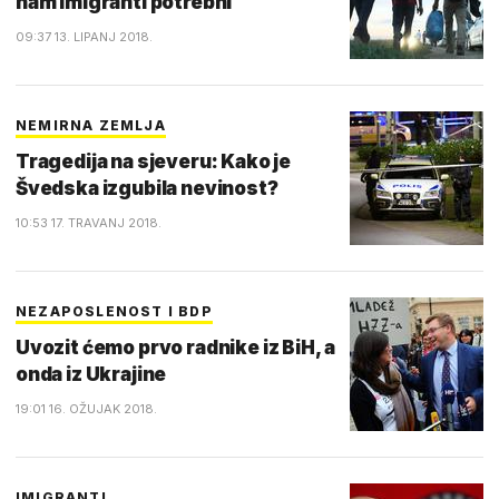
nam imigranti potrebni
09:37 13. LIPANJ 2018.
NEMIRNA ZEMLJA
Tragedija na sjeveru: Kako je
Švedska izgubila nevinost?
10:53 17. TRAVANJ 2018.
NEZAPOSLENOST I BDP
Uvozit ćemo prvo radnike iz BiH, a
onda iz Ukrajine
19:01 16. OŽUJAK 2018.
IMIGRANTI