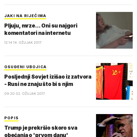
JAKI NA RIJEČIMA
Pljuju, mrze... Oni su najgori
komentatori na internetu
12:14 14. OŽUJAK 2017.
OSUĐENI UBOJICA
Posljednji Sovjet izišao iz zatvora
- Rusi ne znaju što bi s njim
09:20 02. OŽUJAK 2017.
POPIS
Trump je prekršio skoro sva
obećanja o 'prvom danu'