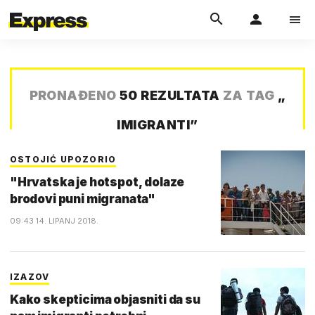
PRONAĐENO
50 REZULTATA
ZA TAG
„
IMIGRANTI
”
OSTOJIĆ UPOZORIO
"Hrvatska je hotspot, dolaze
brodovi puni migranata"
09:43 14. LIPANJ 2018.
IZAZOV
Kako skepticima objasniti da su