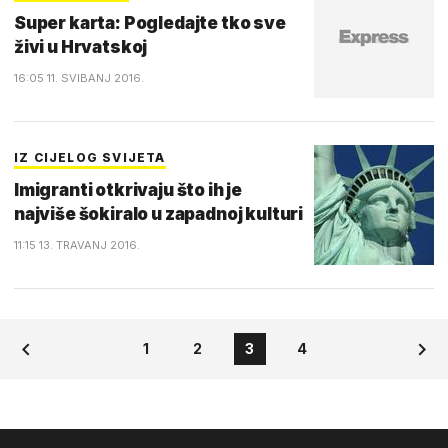
Super karta: Pogledajte tko sve
živi u Hrvatskoj
16:05 11. SVIBANJ 2016.
IZ CIJELOG SVIJETA
Imigranti otkrivaju što ih je
najviše šokiralo u zapadnoj kulturi
11:15 13. TRAVANJ 2016.
1
2
3
4