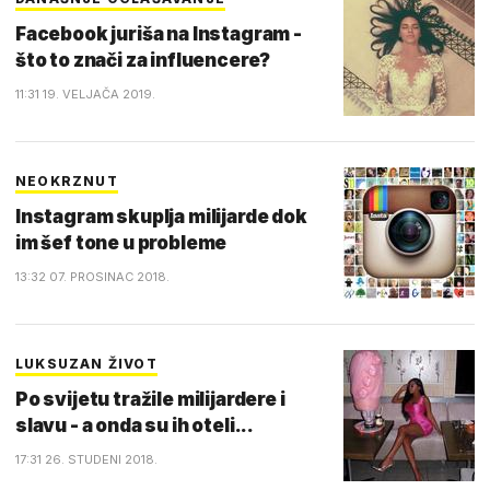
Facebook juriša na Instagram -
što to znači za influencere?
11:31 19. VELJAČA 2019.
NEOKRZNUT
Instagram skuplja milijarde dok
im šef tone u probleme
13:32 07. PROSINAC 2018.
LUKSUZAN ŽIVOT
Po svijetu tražile milijardere i
slavu - a onda su ih oteli...
17:31 26. STUDENI 2018.