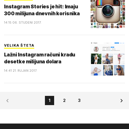
Instagram Stories je hit: Imaju
300 milijuna dnevnih korisnika
14:15 06. STUDENI 2017.
VELIKA ŠTETA
Lažni Instagram računi kradu
desetke milijuna dolara
14:41 21. RUJAN 2017.
1
2
3