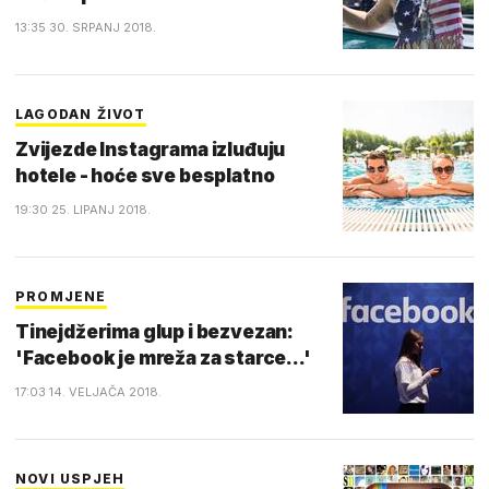
13:35 30. SRPANJ 2018.
LAGODAN ŽIVOT
Zvijezde Instagrama izluđuju
hotele - hoće sve besplatno
19:30 25. LIPANJ 2018.
PROMJENE
Tinejdžerima glup i bezvezan:
'Facebook je mreža za starce...'
17:03 14. VELJAČA 2018.
NOVI USPJEH