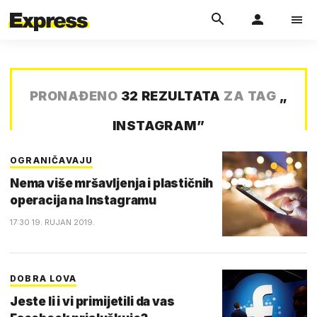
PRONAĐENO
32 REZULTATA
ZA TAG
„
INSTAGRAM
”
OGRANIČAVAJU
Nema više mršavljenja i plastičnih
operacija na Instagramu
17:30 19. RUJAN 2019.
DOBRA LOVA
Jeste li i vi primijetili da vas