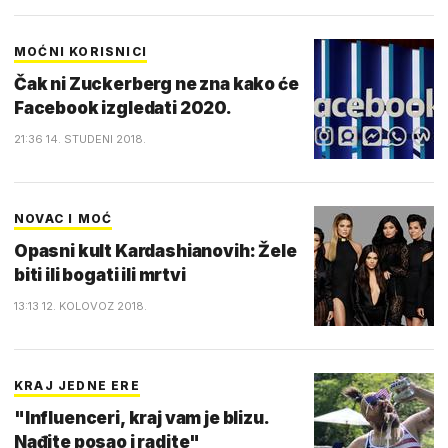
MOĆNI KORISNICI
Čak ni Zuckerberg ne zna kako će
Facebook izgledati 2020.
21:36 14. STUDENI 2018.
NOVAC I MOĆ
Opasni kult Kardashianovih: Žele
biti ili bogati ili mrtvi
13:13 12. KOLOVOZ 2018.
KRAJ JEDNE ERE
"Influenceri, kraj vam je blizu.
Nađite posao i radite"