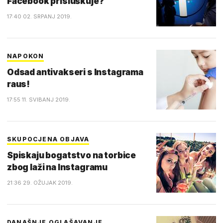
Facebook prisluškuje?
17:40 02. SRPANJ 2019.
NAPOKON
Odsad antivakseri s Instagrama
raus!
17:55 11. SVIBANJ 2019.
SKUPOCJENA OBJAVA
Spiskaju bogatstvo na torbice
zbog laži na Instagramu
21:36 29. OŽUJAK 2019.
DANAŠNJE OGLAŠAVANJE