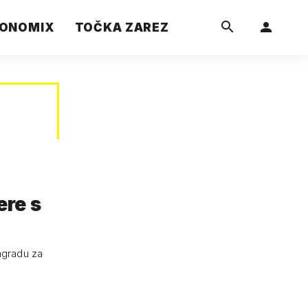
ONOMIX
TOČKA ZAREZ
ere s
nagradu za