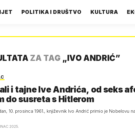
IJET
POLITIKA I DRUŠTVO
KULTURA
EK
ULTATA
ZA TAG
„
IVO ANDRIĆ
”
AC
li i tajne Ive Andrića, od seks af
 do susreta s Hitlerom
an, 10. prosinca 1961., književnik Ivo Andrić primio je Nobelovu 
INAC 2025.