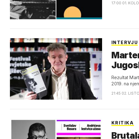
17:00 01. KOL
INTERVJU
Marten
Jugosl
Rezultat Mart
2019. na nje
21:45 02. LIST
KRITIKA
Brutal