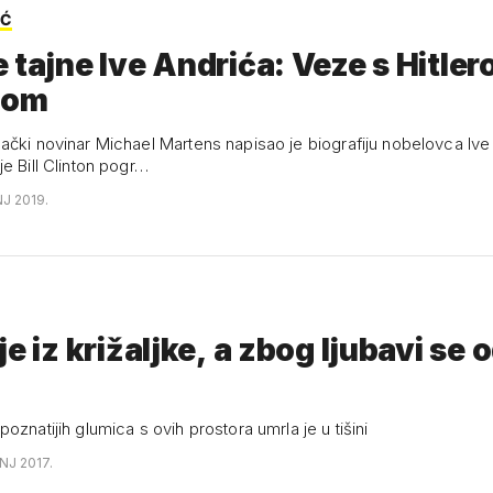
IĆ
 tajne Ive Andrića: Veze s Hitler
nom
ački novinar Michael Martens napisao je biografiju nobelovca Ive 
e Bill Clinton pogr…
NJ 2019.
je iz križaljke, a zbog ljubavi se 
oznatijih glumica s ovih prostora umrla je u tišini
NJ 2017.