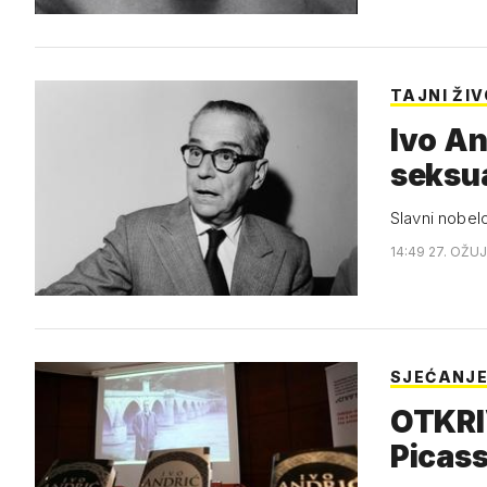
TAJNI ŽI
Ivo An
seksua
Slavni nobel
14:49 27. OŽUJ
SJEĆANJE
OTKRIV
Picas