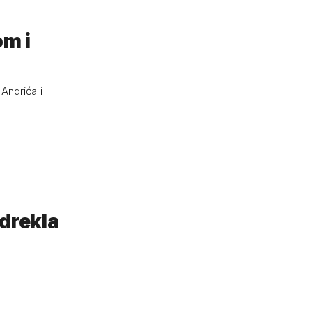
om i
Andrića i
odrekla