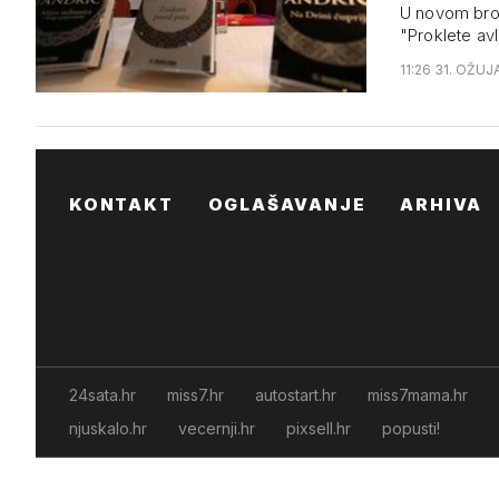
U novom broju
"Proklete avl
11:26 31. OŽUJ
KONTAKT
OGLAŠAVANJE
ARHIVA
24sata.hr
miss7.hr
autostart.hr
miss7mama.hr
njuskalo.hr
vecernji.hr
pixsell.hr
popusti!