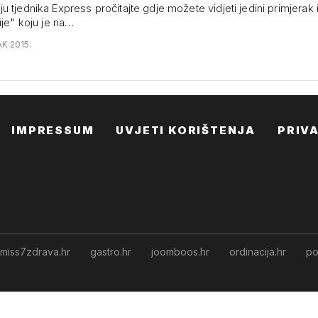
 tjednika Express pročitajte gdje možete vidjeti jedini primjerak i
ije" koju je na…
AK 2015.
IMPRESSUM
UVJETI KORIŠTENJA
PRIV
miss7zdrava.hr
gastro.hr
joomboos.hr
ordinacija.hr
po