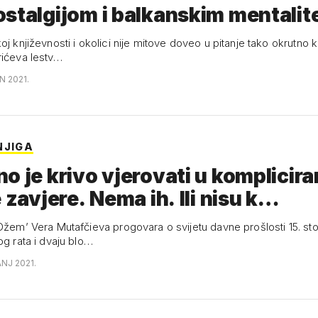
stalgijom i balkanskim mentali
oj književnosti i okolici nije mitove doveo u pitanje tako okrutno 
 'Andrićeva lestv…
N 2021.
NJIGA
ati u komplicirane
e zavjere. Nema ih. Ili nisu k…
Džem’ Vera Mutafčieva progovara o svijetu davne prošlosti 15. sto
og rata i dvaju blo…
ANJ 2021.