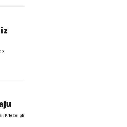
iz
 po
aju
 Krleže, ali