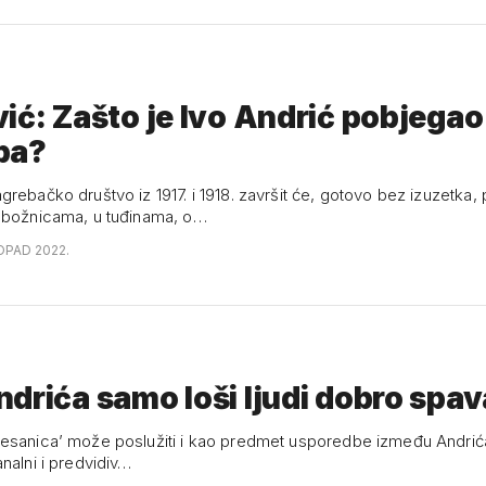
ić: Zašto je Ivo Andrić pobjegao 
ba?
rebačko društvo iz 1917. i 1918. završit će, gotovo bez izuzetka,
ubožnicama, u tuđinama, o…
TOPAD 2022.
drića samo loši ljudi dobro spav
esanica’ može poslužiti i kao predmet usporedbe između Andrića i
nalni i predvidiv…