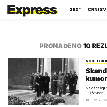
360°
CRNI SV
PRONAĐENO
10 REZ
NOBELOV
Skanda
kumom
Na današnji d
književnost
18:00 10. PROS