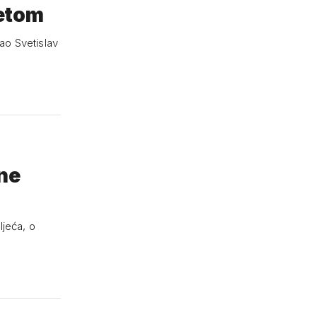
tetom
kao Svetislav
ljeća, o