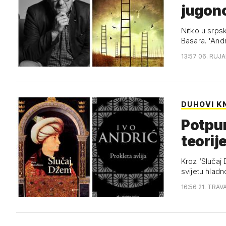
jugono
Nitko u srpsk
Basara.
13:57 06. RUJA
DUHOVI K
Potpuno je krivo vjerov
teorij
Kroz ‘Slučaj 
svijetu hladn
16:56 21. TRAV