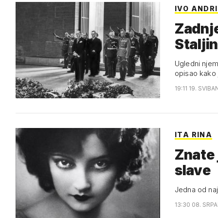
IVO ANDR
Zadnje
Stalji
Ugledni njem
opisao kako j
19:11 19. SVIBA
ITA RINA
Znate 
slave
Jedna od najp
13:30 08. SRPA