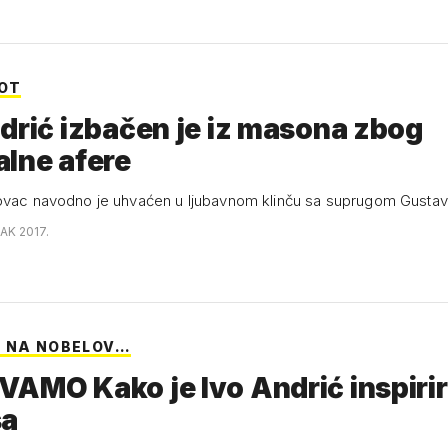
VOT
drić izbačen je iz masona zbog
lne afere
ovac navodno je uhvaćen u ljubavnom klinču sa suprugom Gustav
AK 2017.
 NA NOBELOV…
AMO Kako je Ivo Andrić inspiri
sa