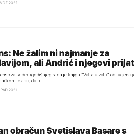
OVOZ 2022.
s: Ne žalim ni najmanje za
avijom, ali Andrić i njegovi prijat
ensova sedmogodišnjeg rada je knjiga “Vatra u vatri” objavljena je
mačkom jeziku, da b…
OPAD 2021.
an obračun Svetislava Basare s