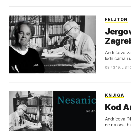
FELJTON
Jergov
Zagre
Andrićevo zag
ludnicama i 
08:43 19. LIS
KNJIGA
Kod An
Andrićeva ‘N
ne na onaj ba