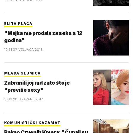
10:37 16. STUDENI 2018.
ELITA PLAĆA
"Majka me prodala za seks s 12
godina"
10:31 07. VELJAČA 2018.
MLADA GLUMICA
Zabranili joj rad zato što je
"previše sexy"
16:19 28. TRAVANJ 2017.
KOMUNISTIČKI KAZAMAT
Pakao Crvenih Kmera: "Čupali su