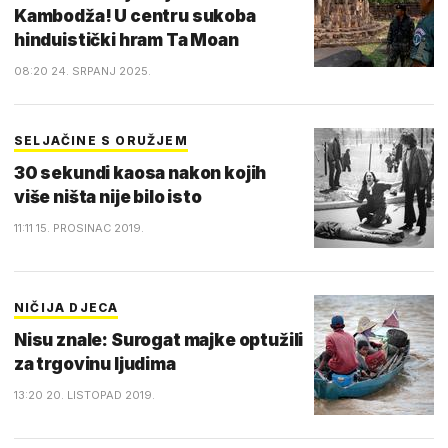
Kambodža! U centru sukoba
hinduistički hram Ta Moan
08:20 24. SRPANJ 2025.
SELJAČINE S ORUŽJEM
30 sekundi kaosa nakon kojih
više ništa nije bilo isto
11:11 15. PROSINAC 2019.
NIČIJA DJECA
Nisu znale: Surogat majke optužili
za trgovinu ljudima
13:20 20. LISTOPAD 2019.