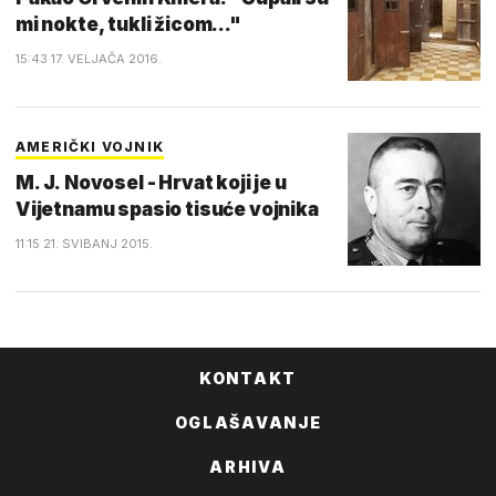
mi nokte, tukli žicom..."
15:43 17. VELJAČA 2016.
AMERIČKI VOJNIK
M. J. Novosel - Hrvat koji je u
Vijetnamu spasio tisuće vojnika
11:15 21. SVIBANJ 2015.
KONTAKT
OGLAŠAVANJE
ARHIVA