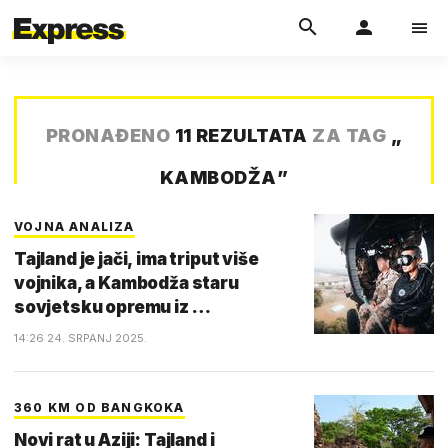
PRONAĐENO
11 REZULTATA
ZA TAG
„
KAMBODŽA
”
VOJNA ANALIZA
Tajland je jači, ima triput više
vojnika, a Kambodža staru
sovjetsku opremu iz …
14:26 24. SRPANJ 2025.
360 KM OD BANGKOKA
Novi rat u Aziji: Tajland i