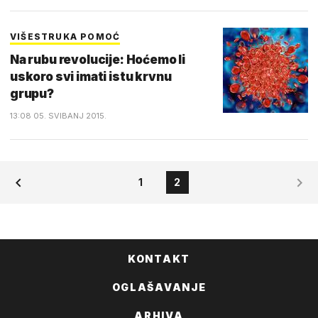
VIŠESTRUKA POMOĆ
Na rubu revolucije: Hoćemo li
uskoro svi imati istu krvnu
grupu?
13:08 05. SVIBANJ 2015.
1
2
KONTAKT
OGLAŠAVANJE
ARHIVA