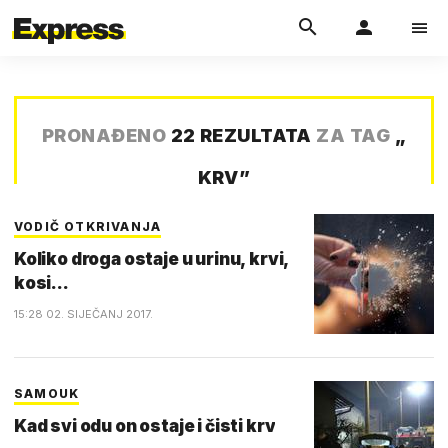
PRONAĐENO
22 REZULTATA
ZA TAG
„
KRV
”
VODIČ OTKRIVANJA
Koliko droga ostaje u urinu, krvi,
kosi...
15:28 02. SIJEČANJ 2017.
SAMOUK
Kad svi odu on ostaje i čisti krv