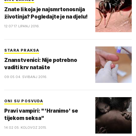
Znate li koja je najsmrtonosnija
životinja? Pogledajte je na djelu!
12:07 17. LIPANJ 2016.
STARA PRAKSA
Znanstvenici: Nije potrebno
vaditi krv natašte
09:05 04. SVIBANJ 2016.
ONI SU POSVUDA
Pravi vampiri: "'Hranimo' se
tijekom seksa"
14:02 05. KOLOVOZ 2015.