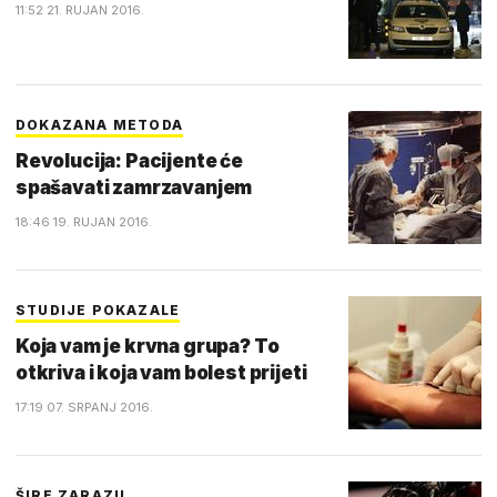
11:52 21. RUJAN 2016.
DOKAZANA METODA
Revolucija: Pacijente će
spašavati zamrzavanjem
18:46 19. RUJAN 2016.
STUDIJE POKAZALE
Koja vam je krvna grupa? To
otkriva i koja vam bolest prijeti
17:19 07. SRPANJ 2016.
ŠIRE ZARAZU