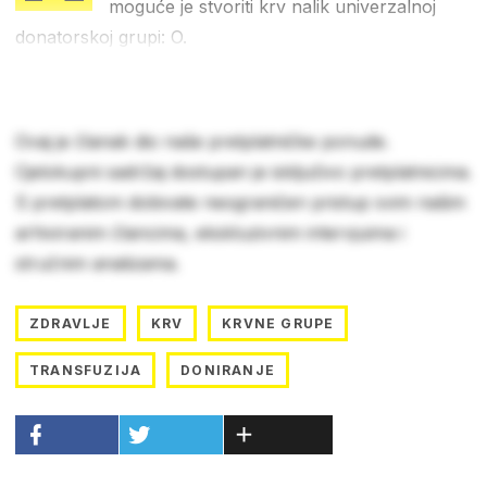
moguće je stvoriti krv nalik univerzalnoj
donatorskoj grupi: O.
Ovaj je članak dio naše pretplatničke ponude.
Cjelokupni sadržaj dostupan je isključivo pretplatnicima.
S pretplatom dobivate neograničen pristup svim našim
arhiviranim člancima, ekskluzivnim intervjuima i
stručnim analizama.
ZDRAVLJE
KRV
KRVNE GRUPE
TRANSFUZIJA
DONIRANJE