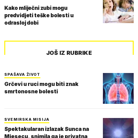
Kako mliječni zubi mogu
predvidjeti teške bolesti u
odrasloj dobi
JOŠ IZ RUBRIKE
SPAŠAVA ŽIVOT
Grčevi u ruci mogu biti znak
smrtonosne bolesti
SVEMIRSKA MISIJA
Spektakularan izlazak Sunca na
Mjesecu, snimila ga je privatna