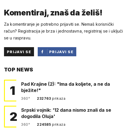
Komentiraj, znaš da želiš!
Za komentiranje je potrebno prijaviti se. Nemaš korisnički
račun? Registracija je brza i jednostavna, registriraj se i uključi
se u raspravu.
PRIJAVI SE
PRIJAVI SE
PUTEM
TOP NEWS
FACEBOOKA
Pad Krajine (2): "Ima da koljete, a ne da
1
bježite!"
360°
232763
prikaza
Srpski vojnik: '12 dana nismo znali da se
2
dogodila Oluja'
360°
224585
prikaza