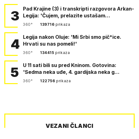
Pad Krajine (3) i transkripti razgovora Arkan-
3
Legija: 'Čujem, prelazite ustašam…
360°
139716
prikaza
Legija nakon Oluje: 'Mi Srbi smo pič*ice.
4
Hrvati su nas pomeli!'
360°
134415
prikaza
U 11 sati bili su pred Kninom. Gotovina:
5
'Sedma neka uđe, 4. gardijska neka g…
360°
122756
prikaza
VEZANI ČLANCI