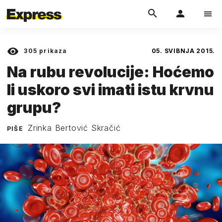
305
prikaza
05. SVIBNJA 2015.
Na rubu revolucije: Hoćemo
li uskoro svi imati istu krvnu
grupu?
Zrinka Bertović Skračić
PIŠE