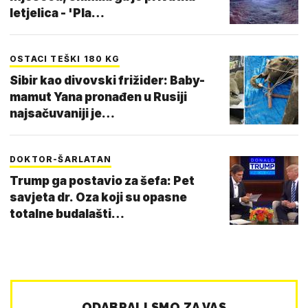
letjelica - 'Pla…
OSTACI TEŠKI 180 KG
Sibir kao divovski frižider: Baby-
mamut Yana pronađen u Rusiji
najsačuvaniji je…
DOKTOR-ŠARLATAN
Trump ga postavio za šefa: Pet
savjeta dr. Oza koji su opasne
totalne budalašti…