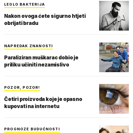
LEGLO BAKTERIJA
Nakon ovoga ćete sigurno htjeti
obrijati bradu
NAPREDAK ZNANOSTI
Paraliziran muškarac dobio je
priliku učiniti nezamislivo
POZOR, POZOR!
Četiri proizvoda koje je opasno
kupovati na internetu
PROGNOZE BUDUĆNOSTI