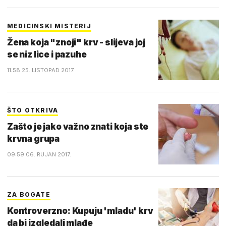
MEDICINSKI MISTERIJ
Žena koja "znoji" krv - slijeva joj
se niz lice i pazuhe
11:58 25. LISTOPAD 2017.
ŠTO OTKRIVA
Zašto je jako važno znati koja ste
krvna grupa
09:59 06. RUJAN 2017.
ZA BOGATE
Kontroverzno: Kupuju 'mladu' krv
da bi izgledali mlađe