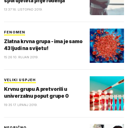
spol djeteta prije rođenja
13:37 16. LISTOPAD 2019.
FENOMEN
Zlatna krvna grupa - ima je samo
43 ljudi na svijetu!
15:26 10. RUJAN 2019.
VELIKI USPJEH
Krvnu grupu A pretvorili u
univerzalnu poput grupe 0
19:35 17. LIPANJ 2019.
NEOBIČNO