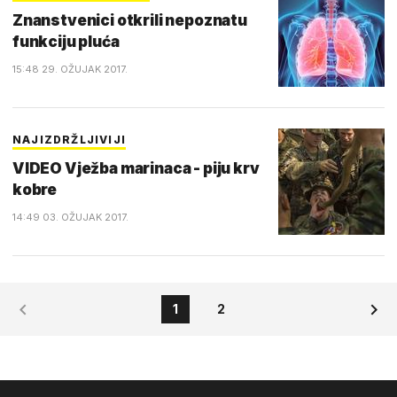
Znanstvenici otkrili nepoznatu
funkciju pluća
15:48 29. OŽUJAK 2017.
NAJIZDRŽLJIVIJI
VIDEO Vježba marinaca - piju krv
kobre
14:49 03. OŽUJAK 2017.
1
2