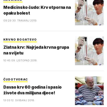
Medicinsko čudo: Krv otporna na
opaku bolest
09:29 30. TRAVANJ 2019.
KRVNO BOGATSVO
Zlatna krv: Najrjeđa krvna grupa
na svijetu
10:45 09. LISTOPAD 2018.
ČUDOTVORAC
Davao krv 60 godina i spasio
živote dva milijuna djece!
13:03 12. SVIBANJ 2018.