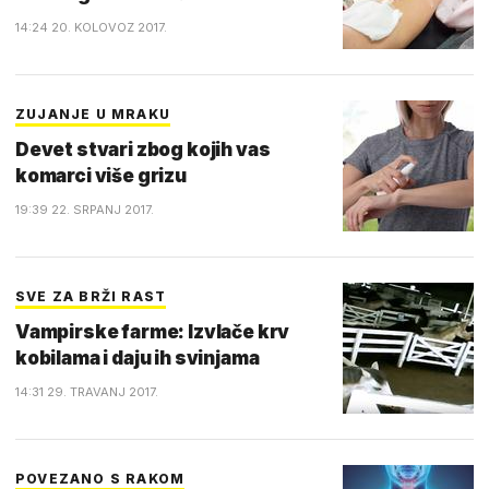
14:24 20. KOLOVOZ 2017.
ZUJANJE U MRAKU
Devet stvari zbog kojih vas
komarci više grizu
19:39 22. SRPANJ 2017.
SVE ZA BRŽI RAST
Vampirske farme: Izvlače krv
kobilama i daju ih svinjama
14:31 29. TRAVANJ 2017.
POVEZANO S RAKOM