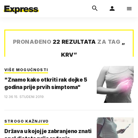
PRONAĐENO
22 REZULTATA
ZA TAG
„
KRV
”
VIŠE MOGUĆNOSTI
"Znamo kako otkriti rak dojke 5
godina prije prvih simptoma"
12:36 15. STUDENI 2019.
STROGO KAŽNJIVO
Država u kojoj je zabranjeno znati