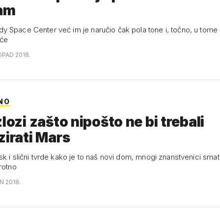
ram
 Space Center već im je naručio čak pola tone i, točno, u tome
rće
OPAD 2018.
NO
zlozi zašto nipošto ne bi trebali
zirati Mars
k i slični tvrde kako je to naš novi dom, mnogi znanstvenici smat
rotno
N 2018.