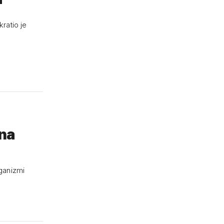
'
ratio je
 na
rganizmi