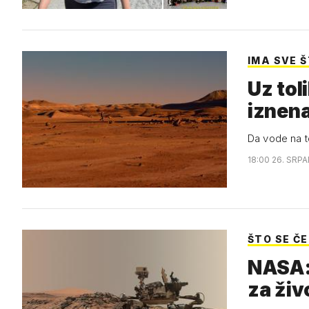
IMA SVE 
Uz tol
iznena
Da vode na t
18:00 26. SRPA
ŠTO SE Č
NASA:
za živ