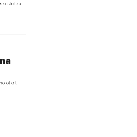
ki stol za
 na
o otkriti