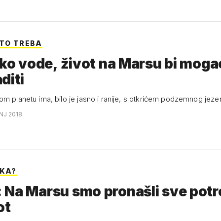
ŠTO TREBA
iko vode, život na Marsu bi moga
diti
om planetu ima, bilo je jasno i ranije, s otkrićem podzemnog jeze
NJ 2018.
EKA?
 Na Marsu smo pronašli sve pot
ot