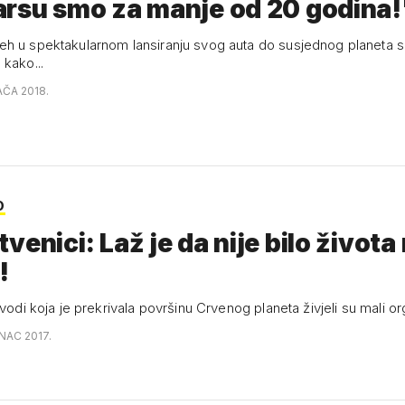
rsu smo za manje od 20 godina!
h u spektakularnom lansiranju svog auta do susjednog planeta sk
 kako...
AČA 2018.
D
venici: Laž je da nije bilo života
!
 vodi koja je prekrivala površinu Crvenog planeta živjeli su mali o
INAC 2017.