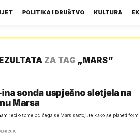
IJET
POLITIKA I DRUŠTVO
KULTURA
EK
REZULTATA
ZA TAG
„
MARS
”
na sonda uspješno sletjela na
inu Marsa
am reći o tome od čega se Mars sastoji, te kako se planeti formir
ENI 2018.