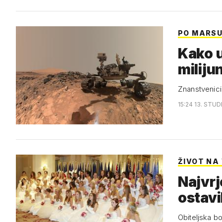
PO MARS
Kako u
miliju
Znanstvenici 
15:24 13. STUD
ŽIVOT NA
Najvrj
ostavi
Obiteljska b