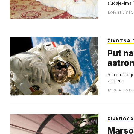
slučajevima 
15:45 21. LIST
ŽIVOTNA
Put na
astro
Astronaute je
zračenja
17:18 14. LIST
CIJENA? S
Marsov