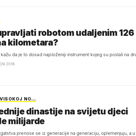
U
pravljati robotom udaljenim 126
na kilometara?
kažu da je to dosad najsloženiji instrument kojeg su poslali na dr
ENI 2018.
 VISOKOJ NO…
ednije dinastije na svijetu djeci
le milijarde
ogatstva prenose se iz generacije na generaciju, oplemenjuju, a 