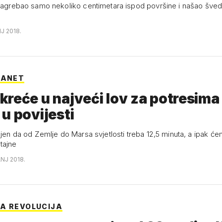
 zagrebao samo nekoliko centimetara ispod površine i našao šveds
NJ 2018.
LANET
reće u najveći lov za potresima
u povijesti
ljen da od Zemlje do Marsa svjetlosti treba 12,5 minuta, a ipak ćem
tajne
ANJ 2018.
A REVOLUCIJA