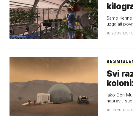
kilog
Samo Kennedy
uzgajati pov
18:28 03. LIST
BESMISLE
Svi ra
koloni
Iako Elon Mus
napraviti sup
16:30 20. RUJA