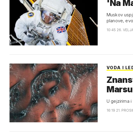
'Na Ma
Muskov uspje
planove, evo
10:45 26. VELJ
VODA I LE
Znanst
Marsu
U gejzirima i
16:19 21. PROS