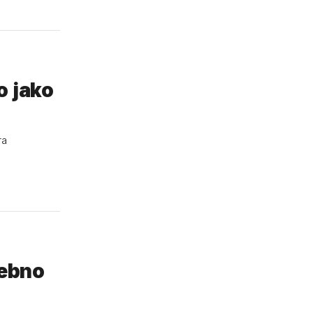
o jako
ra
rebno