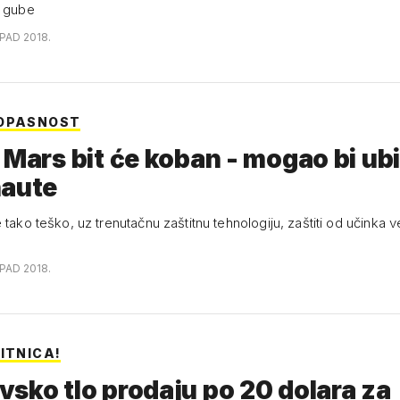
i gube
OPAD 2018.
 OPASNOST
 Mars bit će koban - mogao bi ubi
naute
 tako teško, uz trenutačnu zaštitnu tehnologiju, zaštiti od učinka v
OPAD 2018.
ITNICA!
sko tlo prodaju po 20 dolara za