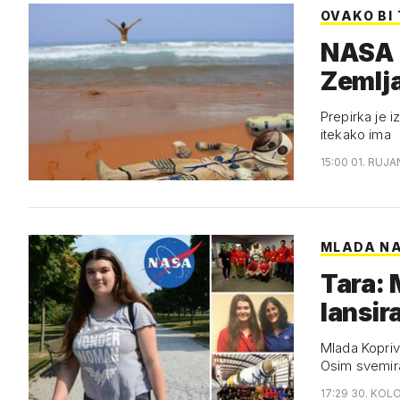
OVAKO BI 
NASA i
Zemlj
Prepirka je i
itekako ima
15:00 01. RUJA
MLADA N
Tara: 
lansir
Mlada Kopriv
Osim svemira
17:29 30. KOL