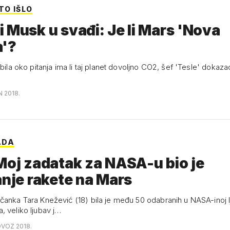
TO IŠLO
 Musk u svađi: Je li Mars 'Nova
a'?
zbila oko pitanja ima li taj planet dovoljno CO2, šef 'Tesle' dokaza
N 2018.
ADA
Moj zadatak za NASA-u bio je
anje rakete na Mars
čanka Tara Knežević (18) bila je među 50 odabranih u NASA-inoj lj
, veliko ljubav j…
OVOZ 2018.