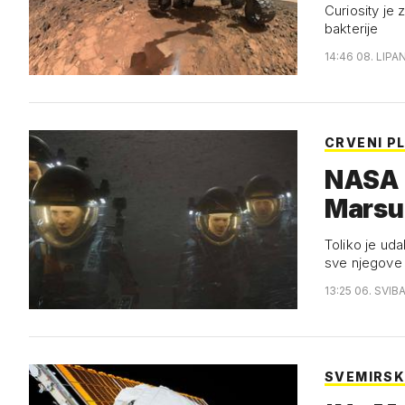
Curiosity je
bakterije
14:46 08. LIPA
CRVENI P
NASA k
Marsu 
Toliko je uda
sve njegove 
13:25 06. SVIB
SVEMIRSK