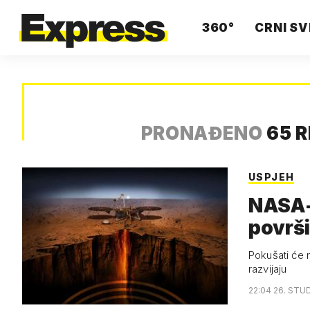
360°
CRNI SV
PRONAĐENO
65 
USPJEH
NASA-i
površ
Pokušati će n
razvijaju
22:04 26. STUD