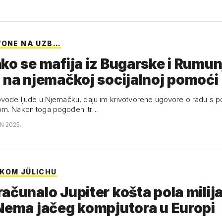
VONE NA UZB…
ko se mafija iz Bugarske i Rumu
 na njemačkoj socijalnoj pomoći
ovode ljude u Njemačku, daju im krivotvorene ugovore o radu s 
om. Nakon toga pogođeni tr…
N 2025.
KOM JÜLICHU
ačunalo Jupiter košta pola milij
Nema jačeg kompjutora u Europi