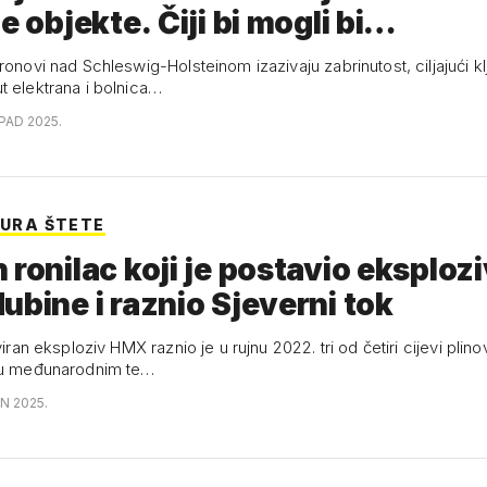
ne objekte. Čiji bi mogli bi…
ronovi nad Schleswig-Holsteinom izazivaju zabrinutost, ciljajući k
t elektrana i bolnica…
OPAD 2025.
EURA ŠTETE
 ronilac koji je postavio eksplozi
ubine i raznio Sjeverni tok
iviran eksploziv HMX raznio je u rujnu 2022. tri od četiri cijevi plin
k u međunarodnim te…
N 2025.