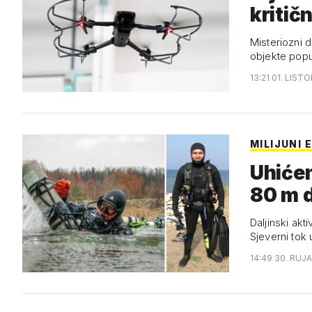
kritič
Misteriozni d
objekte popu
13:21 01. LIST
MILIJUNI 
Uhićen
80 m d
Daljinski akt
Sjeverni to
14:49 30. RUJA