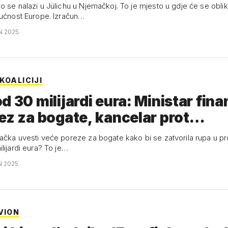
o se nalazi u Jülichu u Njemačkoj. To je mjesto u gdje će se oblik
dućnost Europe. Izračun…
N 2025.
KOALICIJI
d 30 milijardi eura: Ministar fina
ez za bogate, kancelar prot…
ačka uvesti veće poreze za bogate kako bi se zatvorila rupa u p
lijardi eura? To je…
N 2025.
VION