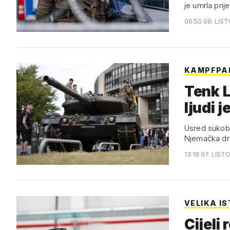
je umrla prij
06:50 08. LIS
KAMPFPA
Tenk L
ljudi 
Usred sukoba
Njemačka drž
13:18 07. LIST
VELIKA I
Cijeli