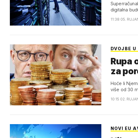
Superračunal
digitalna bu
11:38 05. RUJA
DVOJBE U 
Rupa o
za por
Hoće li Njem
više od 30 mi
10:15 02. RUJA
NOVI EU A