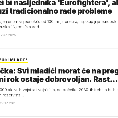
i bi nasljednika 'Eurofightera', al
zi tradicionalno rade probleme
jenjenom vrijednošću od 100 milijardi eura, najskuplji je europski 
ncuska i Njemačka vod…
OVOZ 2025.
VUČI MLADE'
ka: Svi mladići morat će na pre
ni rok ostaje dobrovoljan. Rast…
00 aktivnih vojnika i vojnikinja, do početka 2030-ih trebalo bi ih b
h rezervista …
OVOZ 2025.