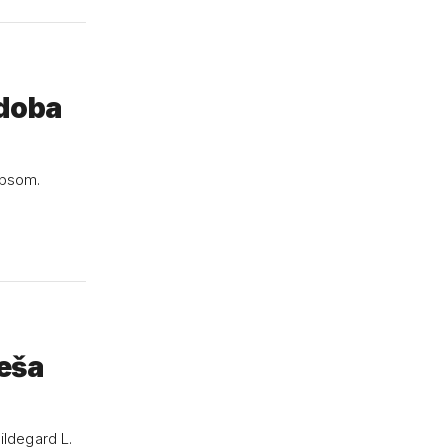
 doba
apsom.
leša
ildegard L.