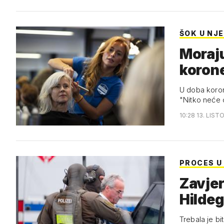
ŠOK U NJ
Moraju
korone
U doba koron
"Nitko neće 
10:28 13. LIST
PROCES U
Zavjer
Hildeg
Trebala je bi