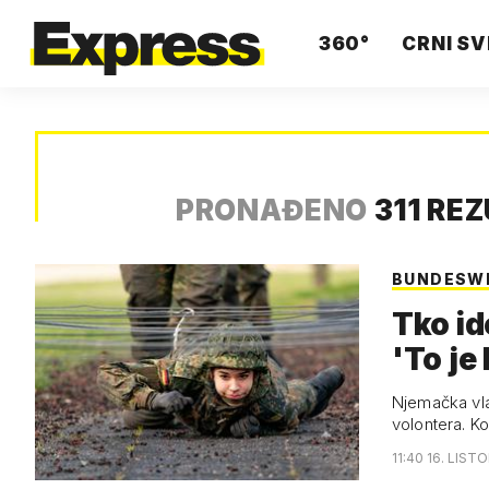
360°
CRNI SV
PRONAĐENO
311 RE
BUNDESW
Tko id
'To je
Njemačka vla
volontera. K
11:40 16. LIST