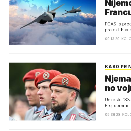
Nijemc
Francu
FCAS, s proci
projekt. Fra
09:13 29. KOL
KAKO PRI
Njemač
no voj
Umjesto 183.0
Broj spremni
09:36 28. KOL