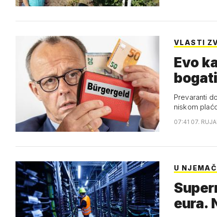
VLASTI Z
Evo ka
bogati
Prevaranti d
niskom plać
07:41 07. RUJA
U NJEMAČ
Superr
eura. 