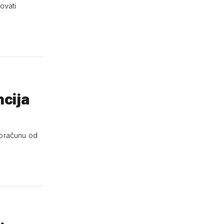
ovati
ncija
roračunu od