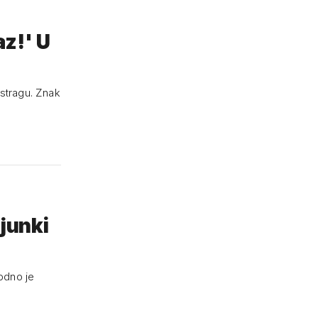
!' U
istragu. Znak
ijunki
odno je