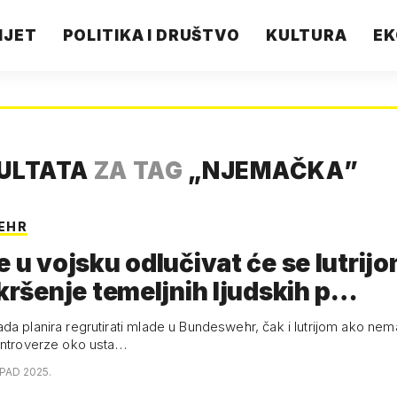
IJET
POLITIKA I DRUŠTVO
KULTURA
EK
ZULTATA
ZA TAG
„
NJEMAČKA
”
EHR
e u vojsku odlučivat će se lutrij
 kršenje temeljnih ljudskih p…
da planira regrutirati mlade u Bundeswehr, čak i lutrijom ako nem
ontroverze oko usta…
OPAD 2025.