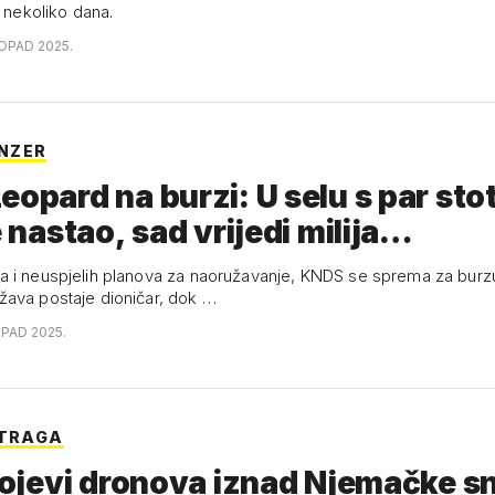
e nekoliko dana.
TOPAD 2025.
NZER
eopard na burzi: U selu s par sto
je nastao, sad vrijedi milija…
 i neuspjelih planova za naoružavanje, KNDS se sprema za burz
ava postaje dioničar, dok …
OPAD 2025.
STRAGA
 rojevi dronova iznad Njemačke s