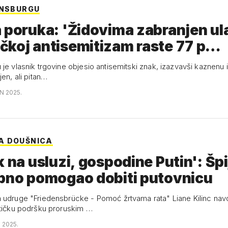
ENSBURGU
 poruka: 'Židovima zabranjen ulaz
čkoj antisemitizam raste 77 p…
je vlasnik trgovine objesio antisemitski znak, izazvavši kaznenu 
jen, ali pitan…
N 2025.
A DOUŠNICA
k na usluzi, gospodine Putin': Šp
obno pomogao dobiti putovnicu
 udruge "Friedensbrücke - Pomoć žrtvama rata" Liane Kilinc nav
stičku podršku proruskim …
N 2025.