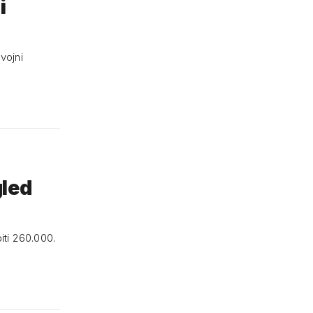
i
vojni
gled
iti 260.000.