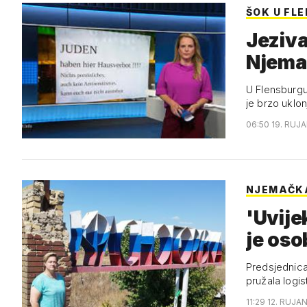
ŠOK U FL
Jeziva
Njema
U Flensburgu 
je brzo uklon
06:50 19. RUJA
NJEMAČK
'Uvije
je os
Predsjednica
pružala logi
11:29 12. RUJA