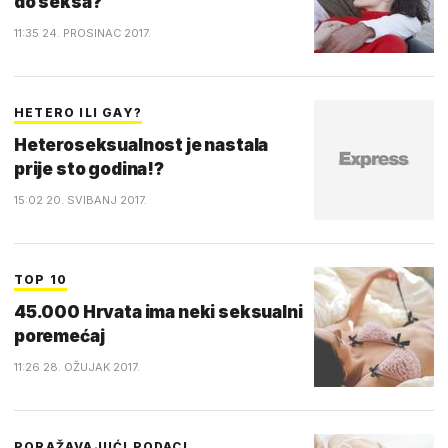
do seksa?
11:35 24. PROSINAC 2017.
HETERO ILI GAY?
Heteroseksualnost je nastala
prije sto godina!?
15:02 20. SVIBANJ 2017.
TOP 10
45.000 Hrvata ima neki seksualni
poremećaj
11:26 28. OŽUJAK 2017.
PORAŽAVAJUĆI PODACI