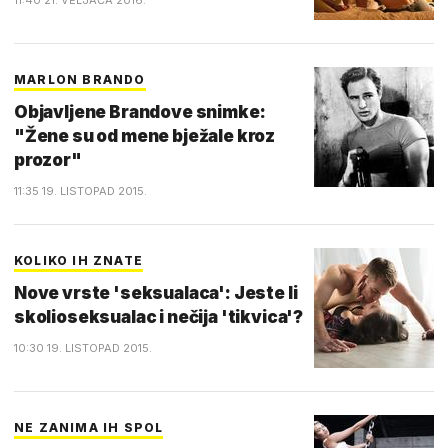
11:40 21. VELJAČA 2016.
MARLON BRANDO
Objavljene Brandove snimke:
"Žene su od mene bježale kroz
prozor"
11:35 19. LISTOPAD 2015.
KOLIKO IH ZNATE
Nove vrste 'seksualaca': Jeste li
skolioseksualac i nečija 'tikvica'?
10:30 19. LISTOPAD 2015.
NE ZANIMA IH SPOL