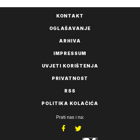
KONTAKT
OGLAŠAVANJE
ARHIVA
IMPRESSUM
UVJETI KORIŠTENJA
PRIVATNOST
RSS
POLITIKA KOLAČIĆA
Prati nas i na: