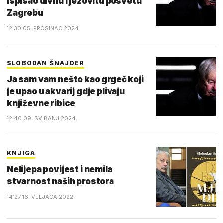
ispisao divnu i jezovitu posvetu
Zagrebu
12:30 05. PROSINAC 2024.
SLOBODAN ŠNAJDER
Ja sam vam nešto kao grgeč koji
je upao u akvarij gdje plivaju
književne ribice
12:40 09. SVIBANJ 2024.
KNJIGA
Nelijepa povijest i nemila
stvarnost naših prostora
14:27 16. VELJAČA 2022.