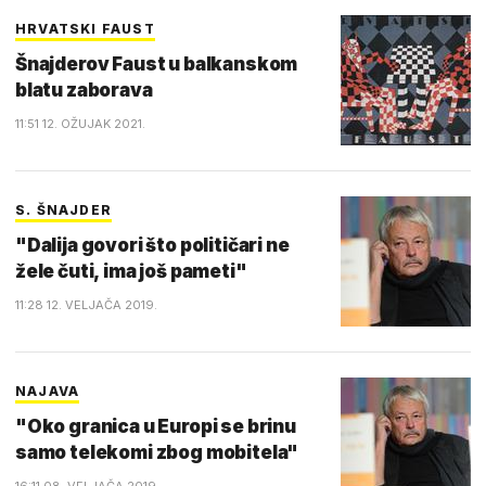
HRVATSKI FAUST
Šnajderov Faust u balkanskom
blatu zaborava
11:51 12. OŽUJAK 2021.
S. ŠNAJDER
"Dalija govori što političari ne
žele čuti, ima još pameti"
11:28 12. VELJAČA 2019.
NAJAVA
"Oko granica u Europi se brinu
samo telekomi zbog mobitela"