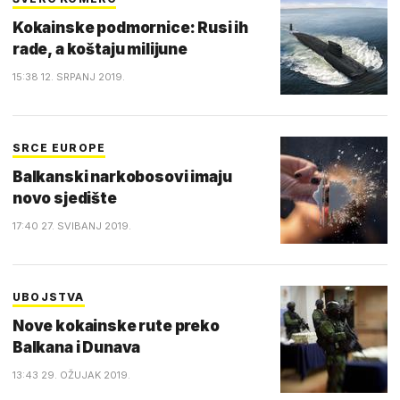
Kokainske podmornice: Rusi ih
rade, a koštaju milijune
15:38 12. SRPANJ 2019.
SRCE EUROPE
Balkanski narkobosovi imaju
novo sjedište
17:40 27. SVIBANJ 2019.
UBOJSTVA
Nove kokainske rute preko
Balkana i Dunava
13:43 29. OŽUJAK 2019.