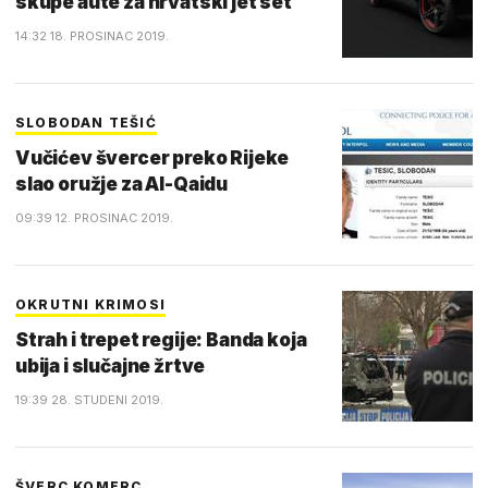
skupe aute za hrvatski jet set
14:32 18. PROSINAC 2019.
SLOBODAN TEŠIĆ
Vučićev švercer preko Rijeke
slao oružje za Al-Qaidu
09:39 12. PROSINAC 2019.
OKRUTNI KRIMOSI
Strah i trepet regije: Banda koja
ubija i slučajne žrtve
19:39 28. STUDENI 2019.
ŠVERC KOMERC