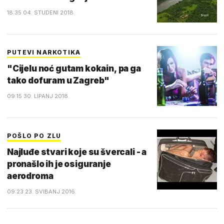
18:35 04. STUDENI 2018.
PUTEVI NARKOTIKA
"Cijelu noć gutam kokain, pa ga
tako dofuram u Zagreb"
09:15 30. LIPANJ 2018.
POŠLO PO ZLU
Najluđe stvari koje su švercali - a
pronašlo ih je osiguranje
aerodroma
09:23 23. SVIBANJ 2016.