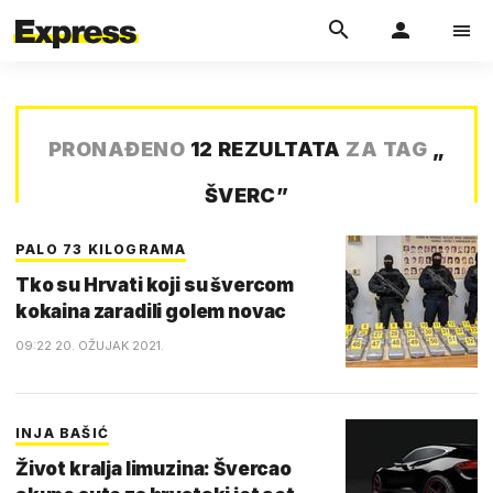
PRONAĐENO
12 REZULTATA
ZA TAG
„
ŠVERC
”
PALO 73 KILOGRAMA
Tko su Hrvati koji su švercom
kokaina zaradili golem novac
09:22 20. OŽUJAK 2021.
INJA BAŠIĆ
Život kralja limuzina: Švercao