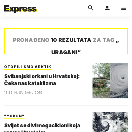
PRONAĐENO
10 REZULTATA
ZA TAG
„
URAGANI
”
OTOPILI SMO ARKTIK
Svibanjski orkani u Hrvatskoj:
Čeka nas kataklizma
13:39 14. SVIBANJ 2019.
"YUKON"
Svijet se divi megacikloni koja