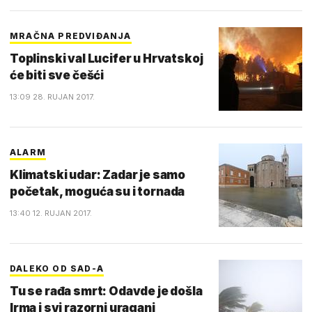
MRAČNA PREDVIĐANJA
Toplinski val Lucifer u Hrvatskoj
će biti sve češći
13:09 28. RUJAN 2017.
ALARM
Klimatski udar: Zadar je samo
početak, moguća su i tornada
13:40 12. RUJAN 2017.
DALEKO OD SAD-A
Tu se rađa smrt: Odavde je došla
Irma i svi razorni uragani