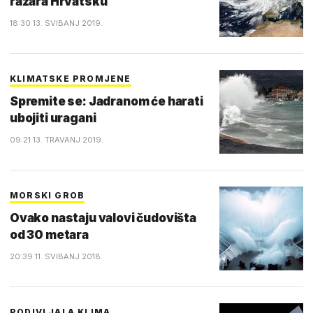
razara Hrvatsku
18:30 13. SVIBANJ 2019.
KLIMATSKE PROMJENE
Spremite se: Jadranom će harati
ubojiti uragani
09:21 13. TRAVANJ 2019.
MORSKI GROB
Ovako nastaju valovi čudovišta
od 30 metara
20:39 11. SVIBANJ 2018.
PODIVLJALA KLIMA