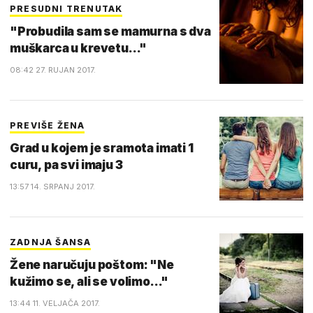
PRESUDNI TRENUTAK
"Probudila sam se mamurna s dva
muškarca u krevetu..."
08:42 27. RUJAN 2017.
PREVIŠE ŽENA
Grad u kojem je sramota imati 1
curu, pa svi imaju 3
13:57 14. SRPANJ 2017.
ZADNJA ŠANSA
Žene naručuju poštom: "Ne
kužimo se, ali se volimo..."
13:44 11. VELJAČA 2017.