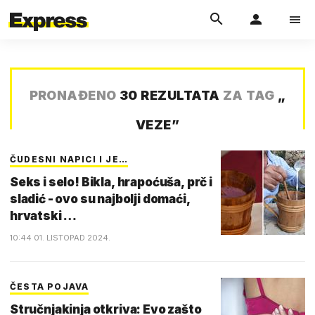
PRONAĐENO
30 REZULTATA
ZA TAG
„
VEZE
”
ČUDESNI NAPICI I JE…
Seks i selo! Bikla, hrapoćuša, prč i
sladić - ovo su najbolji domaći,
hrvatski …
10:44 01. LISTOPAD 2024.
ČESTA POJAVA
Stručnjakinja otkriva: Evo zašto