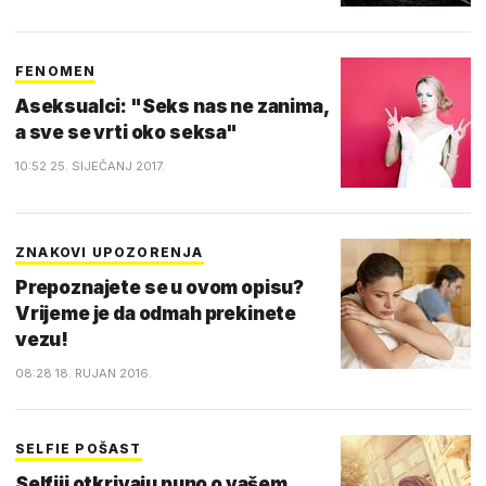
FENOMEN
Aseksualci: "Seks nas ne zanima,
a sve se vrti oko seksa"
10:52 25. SIJEČANJ 2017.
ZNAKOVI UPOZORENJA
Prepoznajete se u ovom opisu?
Vrijeme je da odmah prekinete
vezu!
08:28 18. RUJAN 2016.
SELFIE POŠAST
Selfiji otkrivaju puno o vašem