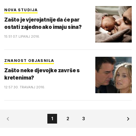
NOVA STUDIJA
Zašto je vjerojatnije da će par
ostati zajedno ako imaju sina?
15:51 07. LIPANJ 2016.
ZNANOST OBJASNILA
Zašto neke djevojke završe s
kretenima?
12:57 30. TRAVANJ 2016.
1
2
3