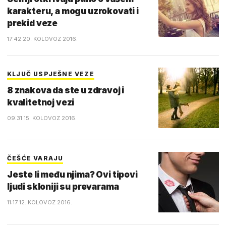
karakteru, a mogu uzrokovati i
prekid veze
17:42 20. KOLOVOZ 2016.
KLJUČ USPJEŠNE VEZE
8 znakova da ste u zdravoj i
kvalitetnoj vezi
09:31 15. KOLOVOZ 2016.
ČEŠĆE VARAJU
Jeste li među njima? Ovi tipovi
ljudi skloniji su prevarama
11:17 12. KOLOVOZ 2016.