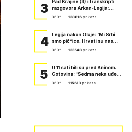
Pad Krajine (3) i transkripti
3
razgovora Arkan-Legija:
'Čujem, prelazite ustašam…
360°
138816
prikaza
Legija nakon Oluje: 'Mi Srbi
4
smo pič*ice. Hrvati su nas
pomeli!'
360°
133548
prikaza
U 11 sati bili su pred Kninom.
5
Gotovina: 'Sedma neka uđe,
4. gardijska neka g…
360°
115613
prikaza