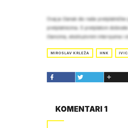
Ovaj je članak dio naše pretplatničke
pretplatnicima. S pretplatom dobivat
člancima, ekskluzivnim intervjuima i 
MIROSLAV KRLEŽA
HNK
IVI
KOMENTARI 1