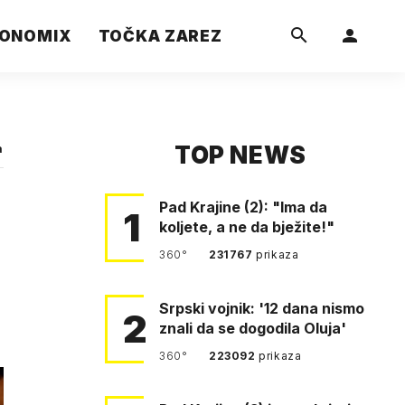
ONOMIX
TOČKA ZAREZ
TOP NEWS
a
Pad Krajine (2): "Ima da
1
koljete, a ne da bježite!"
360°
231767
prikaza
Srpski vojnik: '12 dana nismo
2
znali da se dogodila Oluja'
360°
223092
prikaza