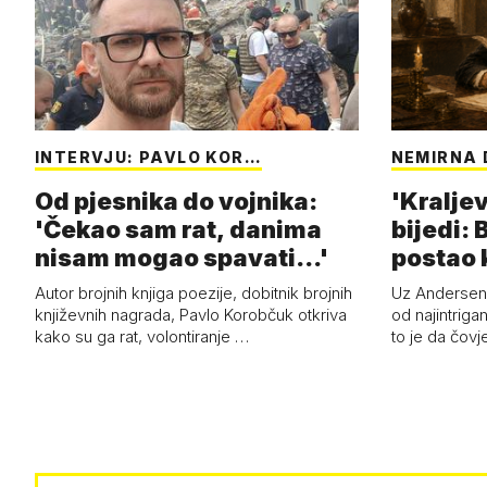
INTERVJU: PAVLO KOR…
NEMIRNA 
Od pjesnika do vojnika:
'Kraljev
'Čekao sam rat, danima
bijedi: 
nisam mogao spavati...'
postao k
Autor brojnih knjiga poezije, dobitnik brojnih
Uz Anderseno
književnih nagrada, Pavlo Korobčuk otkriva
od najintrigan
kako su ga rat, volontiranje …
to je da čovj