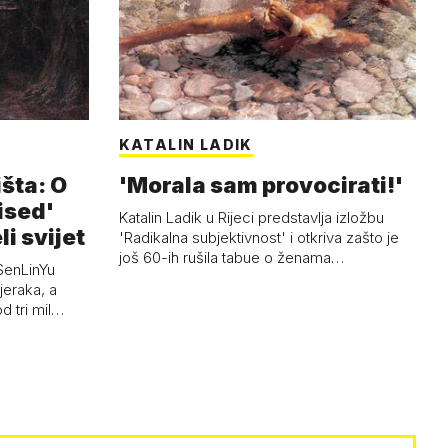
KATALIN LADIK
išta: O
'Morala sam provocirati!'
ised'
Katalin Ladik u Rijeci predstavlja izložbu
li svijet
'Radikalna subjektivnost' i otkriva zašto je
još 60-ih rušila tabue o ženama…
SenLinYu
jeraka, a
d tri mil…