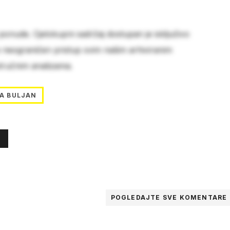
 ponude. Cjelokupni sadržaj dostupan je isključivo
e neograničen pristup svim našim arhiviranim
stručnim analizama.
CA BULJAN
POGLEDAJTE SVE
KOMENTARE