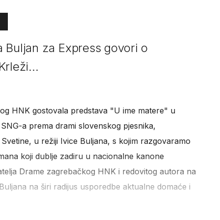
 Buljan za Express govori o
Krleži...
kog HNK gostovala predstava "U ime matere" u
g SNG-a prema drami slovenskog pjesnika,
e Svetine, u režiji Ivice Buljana, s kojim razgovaramo
omana koji dublje zadiru u nacionalne kanone
vnatelja Drame zagrebačkog HNK i redovitog autora na
Buljana na širi radijus usporedbe aktualne domaće i