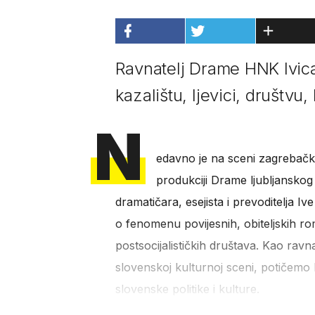
Ravnatelj Drame HNK Ivica
kazalištu, ljevici, društvu, 
N
edavno je na sceni zagrebač
produkciji Drame ljubljansko
dramatičara, esejista i prevoditelja Iv
o fenomenu povijesnih, obiteljskih r
postsocijalističkih društava. Kao ra
slovenskoj kulturnoj sceni, potičemo 
slovenske politike i kulture.