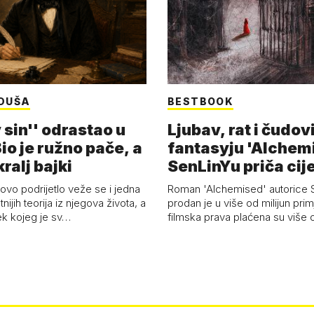
DUŠA
BESTBOOK
 sin'' odrastao u
Ljubav, rat i čudov
Bio je ružno pače, a
fantasyju 'Alchem
ralj bajki
SenLinYu priča cije
vo podrijetlo veže se i jedna
Roman 'Alchemised' autorice 
tnijih teorija iz njegova života, a
prodan je u više od milijun prim
ek kojeg je sv…
filmska prava plaćena su više o