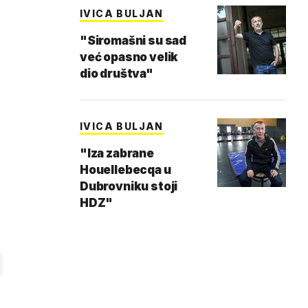
IVICA BULJAN
"Siromašni su sad
već opasno velik
dio društva"
IVICA BULJAN
"Iza zabrane
Houellebecqa u
Dubrovniku stoji
HDZ"