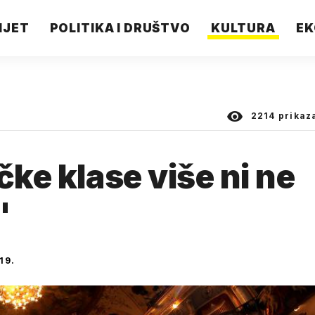
IJET
POLITIKA I DRUŠTVO
KULTURA
EK
2214
prikaz
čke klase više ni ne
"
19.