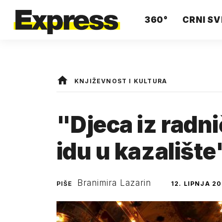
360°
CRNI SV
KNJIŽEVNOST I KULTURA
"Djeca iz radni
idu u kazalište
Branimira Lazarin
PIŠE
12. LIPNJA 20