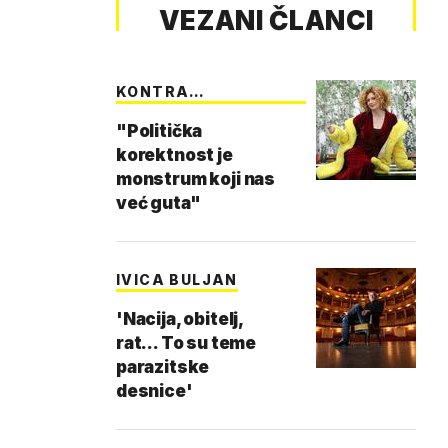
VEZANI ČLANCI
KONTRA
EKSTREMIZMA
"Politička
korektnost je
monstrum koji nas
već guta"
IVICA BULJAN
'Nacija, obitelj,
rat... To su teme
parazitske
desnice'