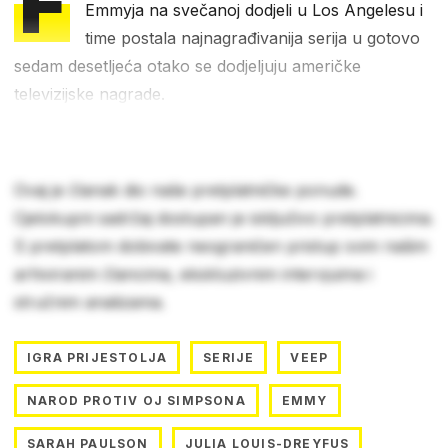
F
Emmyja na svečanoj dodjeli u Los Angelesu i
time postala najnagrađivanija serija u gotovo
sedam desetljeća otako se dodjeljuju američke
televizijske nagrade.
Ovaj je članak dio naše pretplatničke ponude.
Cjelokupni sadržaj dostupan je isključivo pretplatnicima.
S pretplatom dobivate neograničen pristup svim našim
arhiviranim člancima, ekskluzivnim intervjuima i
stručnim analizama.
IGRA PRIJESTOLJA
SERIJE
VEEP
NAROD PROTIV OJ SIMPSONA
EMMY
SARAH PAULSON
JULIA LOUIS-DREYFUS