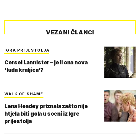
VEZANI ČLANCI
IGRA PRIJESTOLJA
Cersei Lannister – je li ona nova
'luda kraljica'?
WALK OF SHAME
Lena Headey priznala zašto nije
htjela biti gola u sceni iz Igre
prijestolja