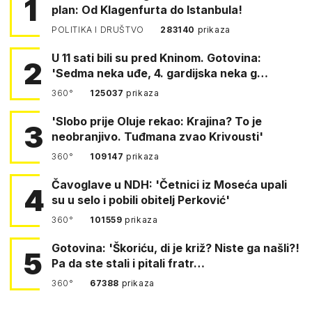
1
plan: Od Klagenfurta do Istanbula!
POLITIKA I DRUŠTVO
283140
prikaza
U 11 sati bili su pred Kninom. Gotovina:
2
'Sedma neka uđe, 4. gardijska neka g…
360°
125037
prikaza
'Slobo prije Oluje rekao: Krajina? To je
3
neobranjivo. Tuđmana zvao Krivousti'
360°
109147
prikaza
Čavoglave u NDH: 'Četnici iz Moseća upali
4
su u selo i pobili obitelj Perković'
360°
101559
prikaza
Gotovina: 'Škoriću, di je križ? Niste ga našli?!
5
Pa da ste stali i pitali fratr…
360°
67388
prikaza