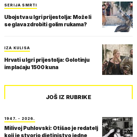
SERIJA SMRTI
Ubojstva u Igri prijestolja: Može li
se glava zdrobiti golim rukama?
IZA KULISA
Hrvati u Igri prijestolja: Golotinju
im plaćaju 1500 kuna
JOŠ IZ RUBRIKE
1947. - 2026.
Milivoj Puhlovski: Otišao je redatelj
koji je stvorio djetinjstvo jedne