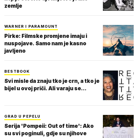
zemlje
WARNER I PARAMOUNT
Pirke: Filmske promjene imaju i
nuspojave. Samo nam je kasno
javljeno
BESTBOOK
Svi misle da znaju tko je crn, a tko je
bijel u ovoj priči. Ali varaju se...
GRAD U PEPELU
Serija 'Pompeii: Out of time': Ako
su svi poginuli, gdje su njihove