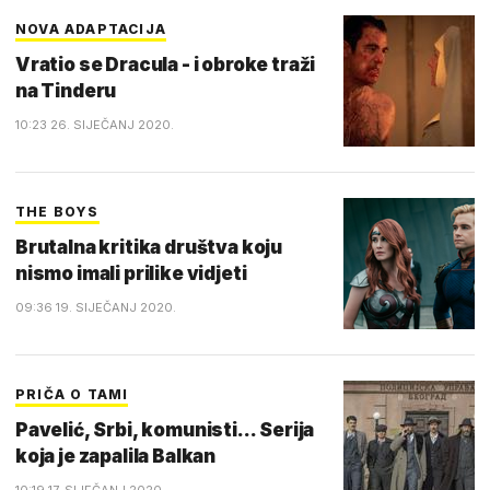
NOVA ADAPTACIJA
Vratio se Dracula - i obroke traži
na Tinderu
10:23 26. SIJEČANJ 2020.
THE BOYS
Brutalna kritika društva koju
nismo imali prilike vidjeti
09:36 19. SIJEČANJ 2020.
PRIČA O TAMI
Pavelić, Srbi, komunisti... Serija
koja je zapalila Balkan