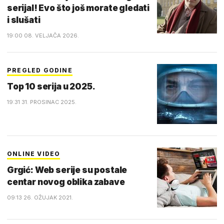
serijal! Evo što još morate gledati
i slušati
19:00 08. VELJAČA 2026.
PREGLED GODINE
Top 10 serija u 2025.
19:31 31. PROSINAC 2025.
ONLINE VIDEO
Grgić: Web serije su postale
centar novog oblika zabave
09:13 26. OŽUJAK 2021.