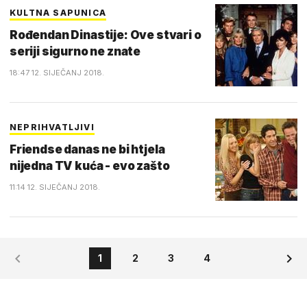
KULTNA SAPUNICA
Rođendan Dinastije: Ove stvari o
seriji sigurno ne znate
18:47 12. SIJEČANJ 2018.
NEPRIHVATLJIVI
Friendse danas ne bi htjela
nijedna TV kuća - evo zašto
11:14 12. SIJEČANJ 2018.
1
2
3
4