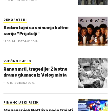
10:19 17. SIJEČANJ 2020.
DEKORATERI
Sedam tajni sa snimanja kultne
serije "Prijatelji"
12:36 24. LISTOPAD 2019.
VJEČNO DJELO
Rane smrti, tragedije: Životne
drame glumaca iz Velog mista
11:10 18. SVIBANJ 2019.
FINANCIJSKI RIZIK
Megauspjeh Netflixa neće trajati