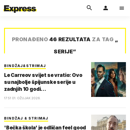
PRONAĐENO
46 REZULTATA
ZA TAG
„
SERIJE
”
BINDŽAJ&STRIMAJ
Le Carreov svijet se vratio: Ovo
su najbolje špijunske serije u
zadnjih 10 godi…
17:51 01. OŽUJAK 2026.
BINDŽAJ & STRIMAJ
'Bečka škola' je odličan feel good