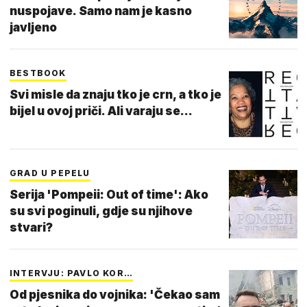
nuspojave. Samo nam je kasno
javljeno
BESTBOOK
Svi misle da znaju tko je crn, a tko je
bijel u ovoj priči. Ali varaju se...
GRAD U PEPELU
Serija 'Pompeii: Out of time': Ako
su svi poginuli, gdje su njihove
stvari?
INTERVJU: PAVLO KOR…
Od pjesnika do vojnika: 'Čekao sam