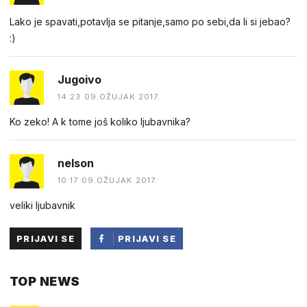
Lako je spavati,potavlja se pitanje,samo po sebi,da li si jebao?
:)
Jugoivo
14:23 09.OŽUJAK 2017.
Ko zeko! A k tome još koliko ljubavnika?
nelson
10:17 09.OŽUJAK 2017.
veliki ljubavnik
PRIJAVI SE
PRIJAVI SE
PUTEM
TOP NEWS
FACEBOOKA