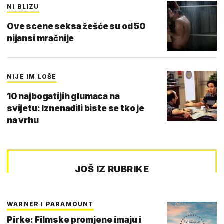
NI BLIZU
Ove scene seksa žešće su od 50
nijansi mračnije
NIJE IM LOŠE
10 najbogatijih glumaca na
svijetu: Iznenadili biste se tko je
na vrhu
JOŠ IZ RUBRIKE
WARNER I PARAMOUNT
Pirke: Filmske promjene imaju i