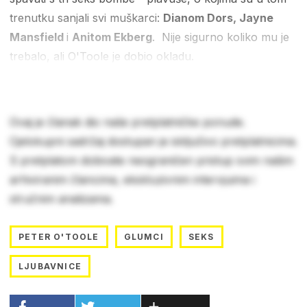
trenutku sanjali svi muškarci:
Dianom Dors, Jayne
Mansfield
i
Anitom Ekberg
. Nije sigurno koliko mu je
trebalo, ali O'Toole je dobio okladu.
Ovaj je članak dio naše pretplatničke ponude.
Cjelokupni sadržaj dostupan je isključivo pretplatnicima.
S pretplatom dobivate neograničen pristup svim našim
arhiviranim člancima, ekskluzivnim intervjuima i
stručnim analizama.
PETER O'TOOLE
GLUMCI
SEKS
LJUBAVNICE