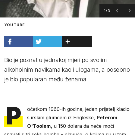
1/3
YOUTUBE
Bio je poznat u jednakoj mjeri po svojim
alkoholnim navikama kao i ulogama, a posebno
je bio popularan među ženama
P
očetkom 1960-ih godina, jedan prijatelj kladio
s irskim glumcem iz Engleske,
Peterom
O'Toolem,
u 150 dolara da neće moći
spavati s tri seks bombe - plavuše, o kojima su u tom