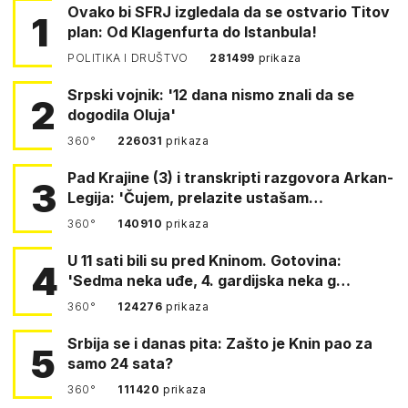
Ovako bi SFRJ izgledala da se ostvario Titov
1
plan: Od Klagenfurta do Istanbula!
POLITIKA I DRUŠTVO
281499
prikaza
Srpski vojnik: '12 dana nismo znali da se
2
dogodila Oluja'
360°
226031
prikaza
Pad Krajine (3) i transkripti razgovora Arkan-
3
Legija: 'Čujem, prelazite ustašam…
360°
140910
prikaza
U 11 sati bili su pred Kninom. Gotovina:
4
'Sedma neka uđe, 4. gardijska neka g…
360°
124276
prikaza
Srbija se i danas pita: Zašto je Knin pao za
5
samo 24 sata?
360°
111420
prikaza