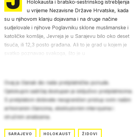
Holokausta i bratsko-sestrinskog istrebljenja
u vrijeme Nezavisne Države Hrvatske, kada
su u njihovom klanju dojavama i na druge načine
sudjelovale i njihove Poglavniku sklone muslimanske i
katoličke komšije, Jevreja je u Sarajevu bilo oko deset
tisuća, ili 12,3 posto građana. Ali to je grad u kojem je
svatko poznavao svakoga, što je u
Ovaj je članak dio naše pretplatničke ponude.
Cjelokupni sadržaj dostupan je isključivo pretplatnicima.
S pretplatom dobivate neograničen pristup svim našim
arhiviranim člancima, ekskluzivnim intervjuima i
stručnim analizama.
SARAJEVO
HOLOKAUST
ŽIDOVI