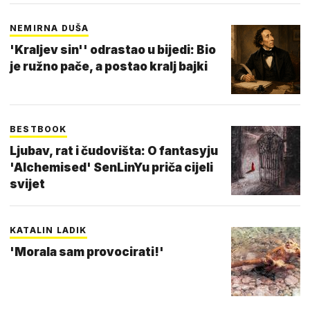
NEMIRNA DUŠA
'Kraljev sin'' odrastao u bijedi: Bio
je ružno pače, a postao kralj bajki
BESTBOOK
Ljubav, rat i čudovišta: O fantasyju
'Alchemised' SenLinYu priča cijeli
svijet
KATALIN LADIK
'Morala sam provocirati!'