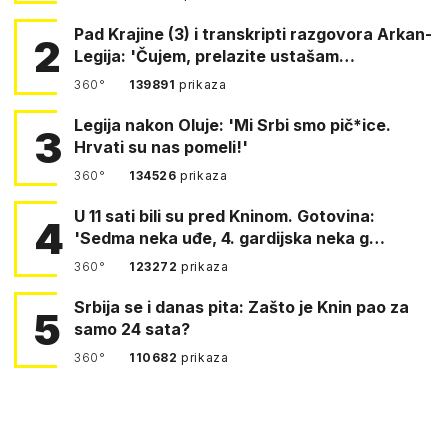
Pad Krajine (3) i transkripti razgovora Arkan-
2
Legija: 'Čujem, prelazite ustašam…
360°
139891
prikaza
Legija nakon Oluje: 'Mi Srbi smo pič*ice.
3
Hrvati su nas pomeli!'
360°
134526
prikaza
U 11 sati bili su pred Kninom. Gotovina:
4
'Sedma neka uđe, 4. gardijska neka g…
360°
123272
prikaza
Srbija se i danas pita: Zašto je Knin pao za
5
samo 24 sata?
360°
110682
prikaza