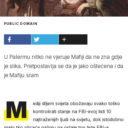
PUBLIC DOMAIN
U Palermu nitko ne vjeruje Mafiji da ne zna gdje
je slika. Pretpostavlja se da je jako oštećena i da
je Mafiju sram
M
ediji diljem svijeta obožavaju svako toliko
kontrolirati stanje na FBI-evoj listi 10
najtraženijih ljudi na svijetu, dok istodobno
malo tko obraća pažnju na ostale top liste FBI-a.