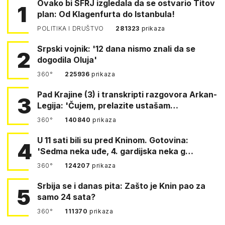
Ovako bi SFRJ izgledala da se ostvario Titov
1
plan: Od Klagenfurta do Istanbula!
POLITIKA I DRUŠTVO
281323
prikaza
Srpski vojnik: '12 dana nismo znali da se
2
dogodila Oluja'
360°
225936
prikaza
Pad Krajine (3) i transkripti razgovora Arkan-
3
Legija: 'Čujem, prelazite ustašam…
360°
140840
prikaza
U 11 sati bili su pred Kninom. Gotovina:
4
'Sedma neka uđe, 4. gardijska neka g…
360°
124207
prikaza
Srbija se i danas pita: Zašto je Knin pao za
5
samo 24 sata?
360°
111370
prikaza