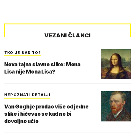
VEZANI ČLANCI
TKO JE SAD TO?
Nova tajna slavne slike: Mona
Lisa nije Mona Lisa?
NEPOZNATI DETALJI
Van Gogh je prodao više od jedne
slike i bičevao se kad ne bi
dovoljno učio