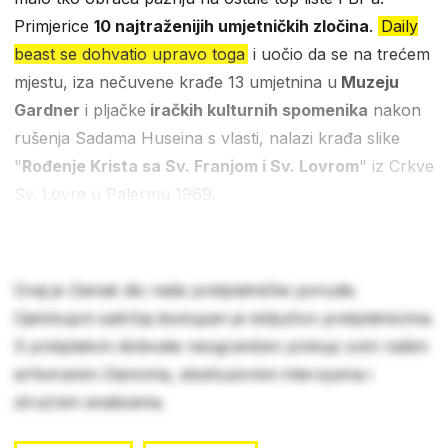
Primjerice
10 najtraženijih umjetničkih zločina
.
Daily
beast se dohvatio upravo toga
i uočio da se na trećem
mjestu, iza nečuvene krađe 13 umjetnina u
Muzeju
Gardner
i pljačke
iračkih kulturnih spomenika
nakon
rušenja Sadama Huseina s vlasti, nalazi krađa slike
"
Rođenje Krista sa Sv. Franjom i Sv. Lovrom
" iz Crkve
Sv. Lovre u Palermu 1969.
Ovaj je članak dio naše pretplatničke ponude.
Cjelokupni sadržaj dostupan je isključivo pretplatnicima.
S pretplatom dobivate neograničen pristup svim našim
arhiviranim člancima, ekskluzivnim intervjuima i
stručnim analizama.