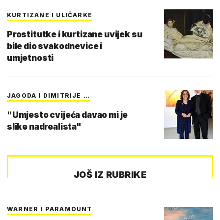
KURTIZANE I ULIČARKE
Prostitutke i kurtizane uvijek su
bile dio svakodnevice i
umjetnosti
JAGODA I DIMITRIJE …
"Umjesto cvijeća davao mi je
slike nadrealista"
JOŠ IZ RUBRIKE
WARNER I PARAMOUNT