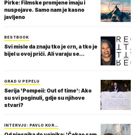
Pirke: Filmske promjene imaju i
nuspojave. Samo nam je kasno
javljeno
BESTBOOK
Svi misle da znaju tko je crn, a tko je
bijel u ovoj priči. Ali varaju se...
GRAD U PEPELU
Serija 'Pompeii: Out of time': Ako
su svi poginuli, gdje su njihove
stvari?
INTERVJU: PAVLO KOR…
Od pjesnika do vojnika: 'Čekao sam