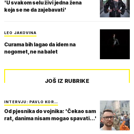
'U svakom selu živi jedna žena
koja se ne da zajebavati'
LEO JAKOVINA
Curama bih lagao da idem na
nogomet, ne na balet
JOŠ IZ RUBRIKE
INTERVJU: PAVLO KOR…
Od pjesnika do vojnika: 'Čekao sam
rat, danima nisam mogao spavati...'