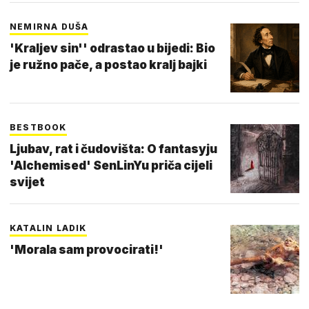
NEMIRNA DUŠA
'Kraljev sin'' odrastao u bijedi: Bio
je ružno pače, a postao kralj bajki
BESTBOOK
Ljubav, rat i čudovišta: O fantasyju
'Alchemised' SenLinYu priča cijeli
svijet
KATALIN LADIK
'Morala sam provocirati!'