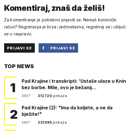
Komentiraj, znaš da želiš!
Za komentiranje je potrebno prijaviti se. Nemaš korisnički
račun? Registracija je brza i jednostavna, registriraj se i uključi
se u raspravu.
PRIJAVI SE
PRIJAVI SE
PUTEM
TOP NEWS
FACEBOOKA
Pad Krajine i transkripti: 'Ustaše ulaze u Knin
1
bez borbe. Mile, ovo je bežanij…
360°
312720
prikaza
Pad Krajine (2): "Ima da koljete, a ne da
2
bježite!"
360°
231095
prikaza