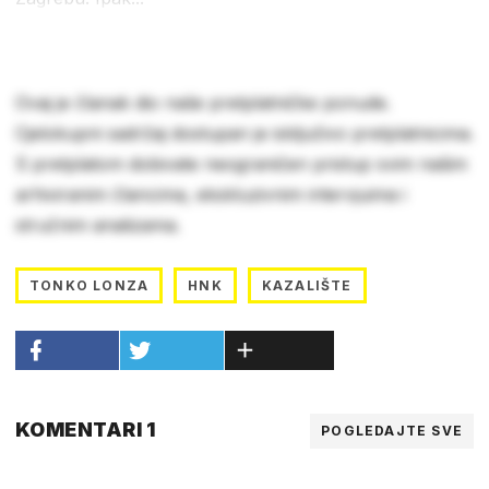
Ovaj je članak dio naše pretplatničke ponude.
Cjelokupni sadržaj dostupan je isključivo pretplatnicima.
S pretplatom dobivate neograničen pristup svim našim
arhiviranim člancima, ekskluzivnim intervjuima i
stručnim analizama.
TONKO LONZA
HNK
KAZALIŠTE
KOMENTARI 1
POGLEDAJTE SVE