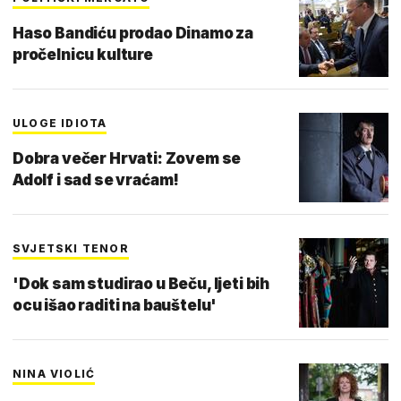
Haso Bandiću prodao Dinamo za
pročelnicu kulture
ULOGE IDIOTA
Dobra večer Hrvati: Zovem se
Adolf i sad se vraćam!
SVJETSKI TENOR
'Dok sam studirao u Beču, ljeti bih
ocu išao raditi na bauštelu'
NINA VIOLIĆ