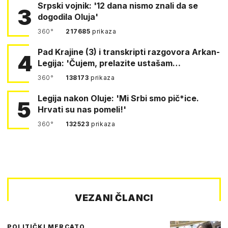
Srpski vojnik: '12 dana nismo znali da se
3
dogodila Oluja'
360°
217685
prikaza
Pad Krajine (3) i transkripti razgovora Arkan-
4
Legija: 'Čujem, prelazite ustašam…
360°
138173
prikaza
Legija nakon Oluje: 'Mi Srbi smo pič*ice.
5
Hrvati su nas pomeli!'
360°
132523
prikaza
VEZANI ČLANCI
POLITIČKI MERCATO