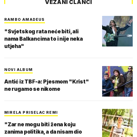
VEZANI ČLANCI
RAMBO AMADEUS
"Svjetskog rata neće biti, ali
nama Balkancima to i nije neka
utjeha"
NOVI ALBUM
Antić iz TBF-a: Pjesmom "Krist"
ne rugamo se nikome
MIRELA PRISELAC REMI
"Zar ne mogu biti žena koju
zanima politika, a da nisam dio