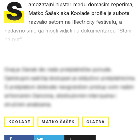
S
amozatajni hipster među domaćim reperima,
Matko Šašek aka Koolade prošle je subote
razvalio setom na Illectricity festivalu, a
nedavno smo ga mogli vidjeti i u dokumentarcu “Stani
na put”.
Ovaj je članak dio naše pretplatničke ponude.
Cjelokupni sadržaj dostupan je isključivo pretplatnicima.
S pretplatom dobivate neograničen pristup svim našim
arhiviranim člancima, ekskluzivnim intervjuima i
stručnim analizama.
KOOLADE
MATKO ŠAŠEK
GLAZBA