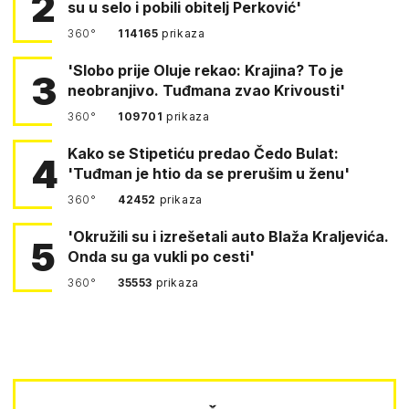
2
su u selo i pobili obitelj Perković'
360°
114165
prikaza
'Slobo prije Oluje rekao: Krajina? To je
3
neobranjivo. Tuđmana zvao Krivousti'
360°
109701
prikaza
Kako se Stipetiću predao Čedo Bulat:
4
'Tuđman je htio da se prerušim u ženu'
360°
42452
prikaza
'Okružili su i izrešetali auto Blaža Kraljevića.
5
Onda su ga vukli po cesti'
360°
35553
prikaza