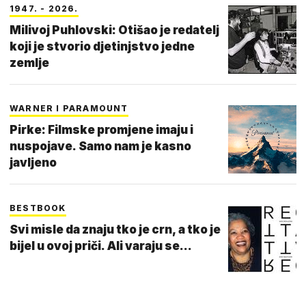
1947. - 2026.
Milivoj Puhlovski: Otišao je redatelj
koji je stvorio djetinjstvo jedne
zemlje
WARNER I PARAMOUNT
Pirke: Filmske promjene imaju i
nuspojave. Samo nam je kasno
javljeno
BESTBOOK
Svi misle da znaju tko je crn, a tko je
bijel u ovoj priči. Ali varaju se...