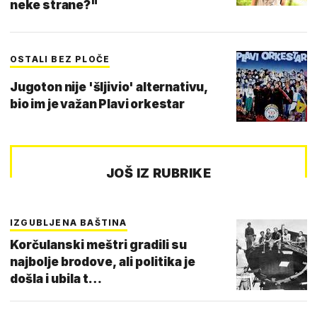
neke strane?"
OSTALI BEZ PLOČE
Jugoton nije 'šljivio' alternativu,
bio im je važan Plavi orkestar
JOŠ IZ RUBRIKE
IZGUBLJENA BAŠTINA
Korčulanski meštri gradili su
najbolje brodove, ali politika je
došla i ubila t…