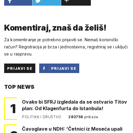
Komentiraj, znaš da želiš!
Za komentiranje je potrebno prijaviti se. Nemaš korisnički
račun? Registracija je brza i jednostavna, registriraj se i uključi
se u raspravu.
PRIJAVI SE
PRIJAVI SE
PUTEM
TOP NEWS
FACEBOOKA
Ovako bi SFRJ izgledala da se ostvario Titov
1
plan: Od Klagenfurta do Istanbula!
POLITIKA I DRUŠTVO
283756
prikaza
Čavoglave u NDH: 'Četnici iz Moseća upali