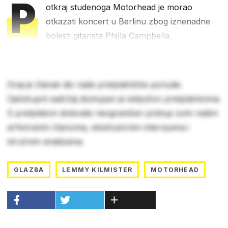
P
otkraj studenoga Motorhead je morao
otkazati koncert u Berlinu zbog iznenadne
bolesti gitarista Philla Campbella.
Ovaj je članak dio naše pretplatničke ponude.
Cjelokupni sadržaj dostupan je isključivo pretplatnicima.
S pretplatom dobivate neograničen pristup svim našim
arhiviranim člancima, ekskluzivnim intervjuima i
stručnim analizama.
GLAZBA
LEMMY KILMISTER
MOTORHEAD