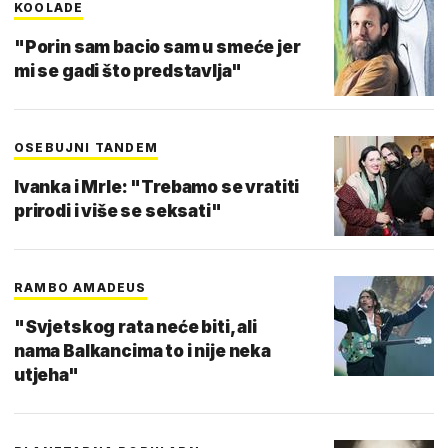
KOOLADE
"Porin sam bacio sam u smeće jer
mi se gadi što predstavlja"
OSEBUJNI TANDEM
Ivanka i Mrle: "Trebamo se vratiti
prirodi i više se seksati"
RAMBO AMADEUS
"Svjetskog rata neće biti, ali
nama Balkancima to i nije neka
utjeha"