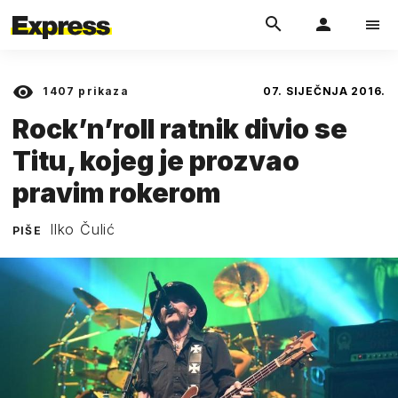
1407
prikaza
07. SIJEČNJA 2016.
Rock’n’roll ratnik divio se
Titu, kojeg je prozvao
pravim rokerom
Ilko Čulić
PIŠE