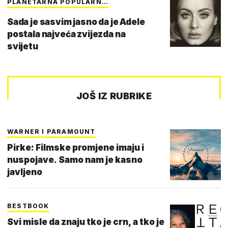
PLANETARNA POPULARN…
Sada je sasvim jasno da je Adele
postala najveća zvijezda na
svijetu
JOŠ IZ RUBRIKE
WARNER I PARAMOUNT
Pirke: Filmske promjene imaju i
nuspojave. Samo nam je kasno
javljeno
BESTBOOK
Svi misle da znaju tko je crn, a tko je