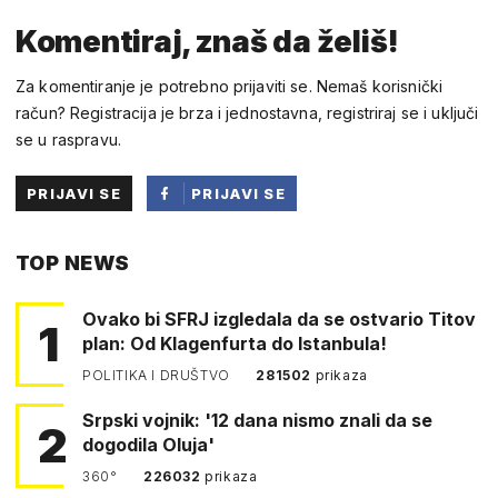
Komentiraj, znaš da želiš!
Za komentiranje je potrebno prijaviti se. Nemaš korisnički
račun? Registracija je brza i jednostavna, registriraj se i uključi
se u raspravu.
PRIJAVI SE
PRIJAVI SE
PUTEM
TOP NEWS
FACEBOOKA
Ovako bi SFRJ izgledala da se ostvario Titov
1
plan: Od Klagenfurta do Istanbula!
POLITIKA I DRUŠTVO
281502
prikaza
Srpski vojnik: '12 dana nismo znali da se
2
dogodila Oluja'
360°
226032
prikaza