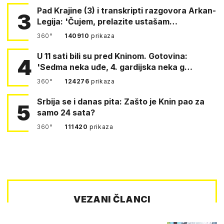
Pad Krajine (3) i transkripti razgovora Arkan-
3
Legija: 'Čujem, prelazite ustašam…
360°
140910
prikaza
U 11 sati bili su pred Kninom. Gotovina:
4
'Sedma neka uđe, 4. gardijska neka g…
360°
124276
prikaza
Srbija se i danas pita: Zašto je Knin pao za
5
samo 24 sata?
360°
111420
prikaza
VEZANI ČLANCI