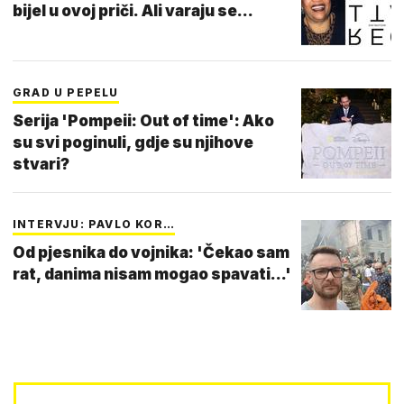
bijel u ovoj priči. Ali varaju se...
GRAD U PEPELU
Serija 'Pompeii: Out of time': Ako
su svi poginuli, gdje su njihove
stvari?
INTERVJU: PAVLO KOR…
Od pjesnika do vojnika: 'Čekao sam
rat, danima nisam mogao spavati...'