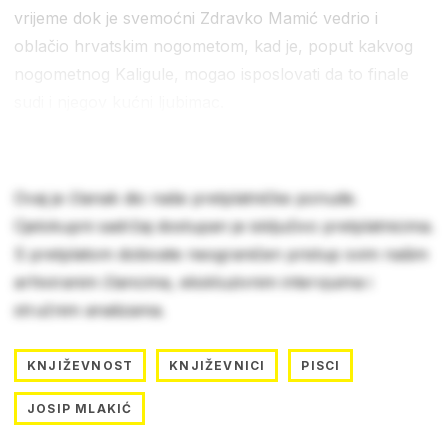
vrijeme dok je svemoćni Zdravko Mamić vedrio i
oblačio hrvatskim nogometom, kad je, poput kakvog
nogometnog Kaligule, mogao isposlovati da to finale
sudi i njegov kućni ljubimac.
Ovaj je članak dio naše pretplatničke ponude.
Cjelokupni sadržaj dostupan je isključivo pretplatnicima.
S pretplatom dobivate neograničen pristup svim našim
arhiviranim člancima, ekskluzivnim intervjuima i
stručnim analizama.
KNJIŽEVNOST
KNJIŽEVNICI
PISCI
JOSIP MLAKIĆ