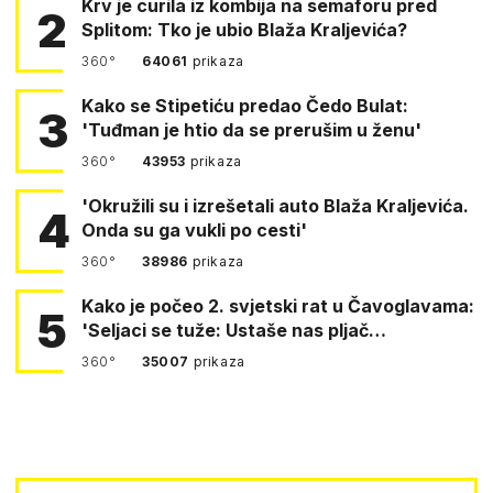
Krv je curila iz kombija na semaforu pred
2
Splitom: Tko je ubio Blaža Kraljevića?
360°
64061
prikaza
Kako se Stipetiću predao Čedo Bulat:
3
'Tuđman je htio da se prerušim u ženu'
360°
43953
prikaza
'Okružili su i izrešetali auto Blaža Kraljevića.
4
Onda su ga vukli po cesti'
360°
38986
prikaza
Kako je počeo 2. svjetski rat u Čavoglavama:
5
'Seljaci se tuže: Ustaše nas pljač…
360°
35007
prikaza