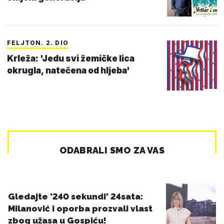
FELJTON. 2. DIO
Krleža: 'Jedu svi žemičke lica
okrugla, natečena od hljeba'