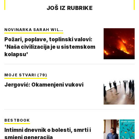
JOŠ IZ RUBRIKE
NOVINARKA SARAH WIL…
Požari, poplave, toplinski valovi:
'Naša civilizacija je u sistemskom
kolapsu'
MOJE STVARI (79)
Jergović: Okamenjeni vukovi
BESTBOOK
Intimni dnevnik o bolesti, smrti i
smjeni generacija