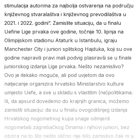
stimulacija autorima za najbolja ostvarenja na području
književnog stvaralaštva i književnog prevodilaštva u
2021. i 2022. godini”. Zamislite situaciju, da u finalu
Uefine Lige prvaka ove godine, točnije 10. lipnja na
Olimpijskom stadionu Ataturk u Istanbulu, igraju
Manchester City i juniori splitskog Hajduka, koji su ove
godine napravili pravi mali podvig plasiravši se u finale
juniorskog izdanja Lige prvaka. Nešto nezamislivo?
Ovo je itekako moguće, ali pod uvjetom da ovo
natjecanje organizira hrvatsko Ministarstvo kulture
umjesto Uefe, a sve u skladu s vlastitim (ne)politikama.
Ili, da apsurd dovedemo do krajnjih granica, možemo
zamisliti situaciju: da su u finalu ovogodišnjeg izdanja
Hrvatskog nogometnog kupa snage odmjerili
nogometaši zagrebačkog Dinama i njihovi juniori, bez
obzira na to što nešto slično nije bilo zamislivo čak ni u