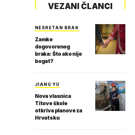
VEZANI ČLANCI
NESRETAN BRAK
Zamke
dogovorenog
braka: Što ako nije
bogat?
JIANG YU
Nova vlasnica
Titove škole
otkriva planove za
Hrvatsku