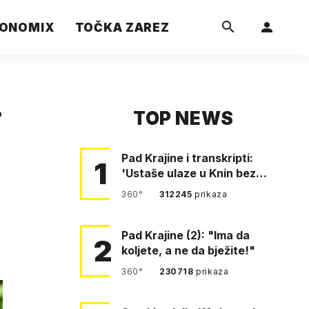
ONOMIX
TOČKA ZAREZ
TOP NEWS
a
Pad Krajine i transkripti:
1
'Ustaše ulaze u Knin bez
borbe. Mile, ovo je bežanij…
360°
312245
prikaza
Pad Krajine (2): "Ima da
2
koljete, a ne da bježite!"
360°
230718
prikaza