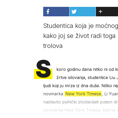
Studentica koja je moćnog 
kako joj se život radi toga
trolova
S
koro godinu dana nitko ni od ki
žrtve silovanja, studentice Liu 
ljudi koji ju mrze iz dna duše. Nitko ni
novinarka
New York Timesa
, Li Yua
nastavilo psihički zlostavljati putem 
novinarka New York Timesa, kad se 