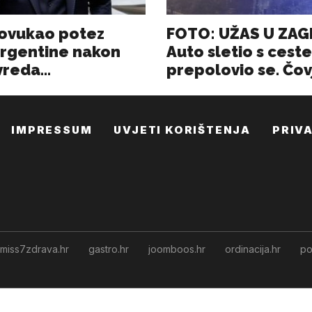
IMPRESSUM
UVJETI KORIŠTENJA
PRIV
miss7zdrava.hr
gastro.hr
joomboos.hr
ordinacija.hr
po