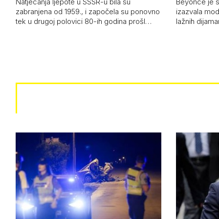
Natjecanja ljepote u SSSR-u bila su
Beyoncé je 
zabranjena od 1959., i započela su ponovno
izazvala mod
tek u drugoj polovici 80-ih godina prošl…
lažnih dijam