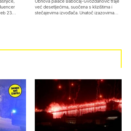
ašnjice,
Obnova palače Babočaj-Gvozdanović traje
nfluencer
već desetljećima, suočena s klizištima i
greb 23…
stečajevima izvođača. Unatoč izazovima…