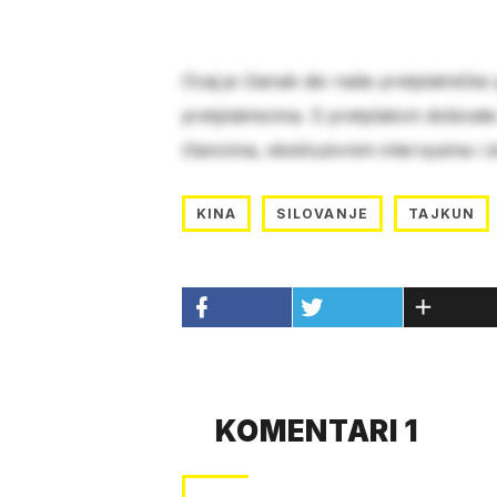
Ovaj je članak dio naše pretplatničke
pretplatnicima. S pretplatom dobivat
člancima, ekskluzivnim intervjuima i 
KINA
SILOVANJE
TAJKUN
KOMENTARI 1