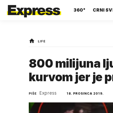
360°
CRNI SV
LIFE
800 milijuna lj
kurvom jer je p
Express
PIŠE
18. PROSINCA 2019.