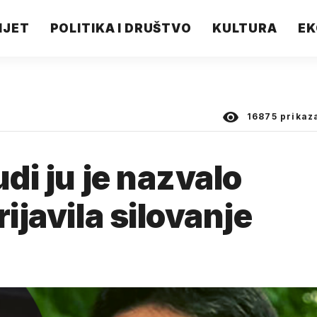
IJET
POLITIKA I DRUŠTVO
KULTURA
EK
16875
prikaz
udi ju je nazvalo
rijavila silovanje