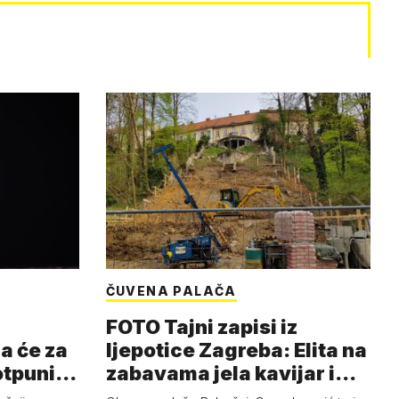
ČUVENA PALAČA
FOTO Tajni zapisi iz
a će za
ljepotice Zagreba: Elita na
otpuni
zabavama jela kavijar i
pud…