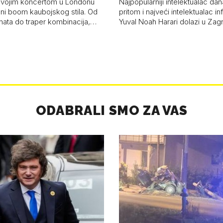
svojim koncertom u Londonu
Najpopularniji intelektualac dan
ni boom kaubojskog stila. Od
pritom i najveći intelektualac i
anata do traper kombinacija,…
Yuval Noah Harari dolazi u Za