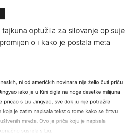
tajkuna optužila za silovanje opisuje
 promijenio i kako je postala meta
neskih, ni od američkih novinara nije želio čuti priču
Jingyao iako je u Kini digla na noge desetke milijuna
je pričao s Liu Jingyao, sve dok ju nije potražila
n koja je zatim napisala tekst o tome kako se žrtvu
društvenih mreža. Ovo je priča koju je napisala
konačno susrela s Liu.