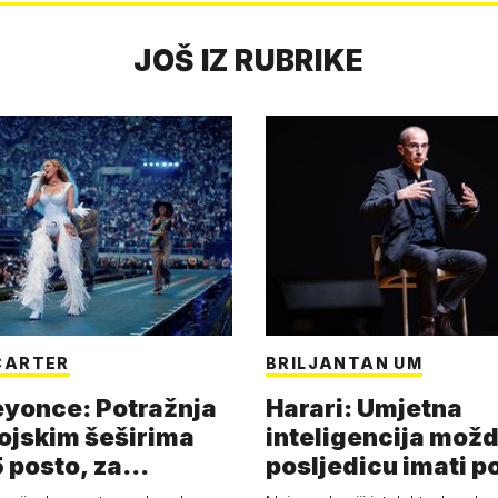
JOŠ IZ RUBRIKE
CARTER
BRILJANTAN UM
eyonce: Potražnja
Harari: Umjetna
ojskim šeširima
inteligencija možd
 posto, za
posljedicu imati p
a 53 p…
kolaps čovje…