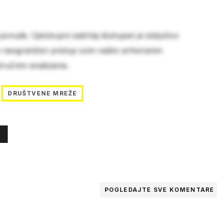
 ponude. Cjelokupni sadržaj dostupan je isključivo
e neograničen pristup svim našim arhiviranim
stručnim analizama.
DRUŠTVENE MREŽE
POGLEDAJTE SVE
KOMENTARE