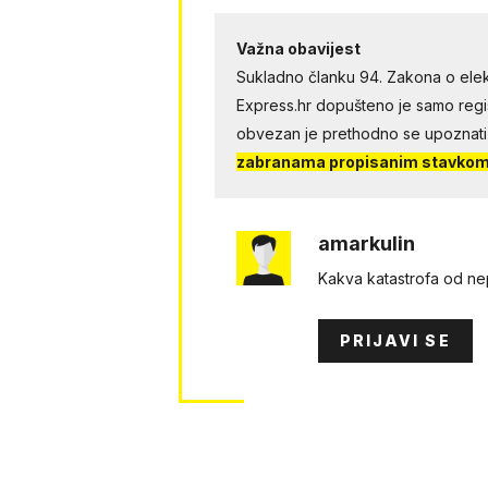
Važna obavijest
Sukladno članku 94. Zakona o elek
Express.hr dopušteno je samo regist
obvezan je prethodno se upoznati
zabranama propisanim stavkom 
amarkulin
Kakva katastrofa od nepi
PRIJAVI SE