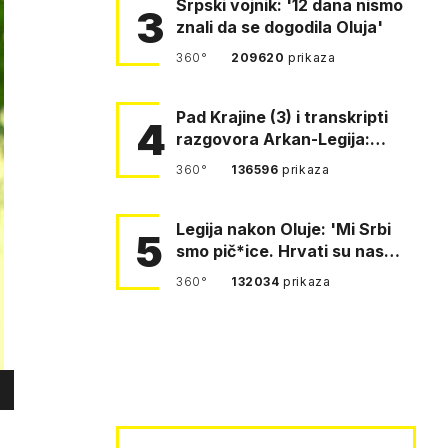
Srpski vojnik: '12 dana nismo
3
znali da se dogodila Oluja'
360°
209620
prikaza
Pad Krajine (3) i transkripti
4
razgovora Arkan-Legija:
'Čujem, prelazite ustašam…
360°
136596
prikaza
Legija nakon Oluje: 'Mi Srbi
5
smo pič*ice. Hrvati su nas
pomeli!'
360°
132034
prikaza