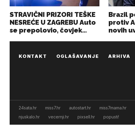
KONTAKT
OGLAŠAVANJE
ARHIVA
24sata.hr
miss7.hr
autostart.hr
miss7mama.hr
njuskalo.hr
vecernji.hr
pixsell.hr
popusti!