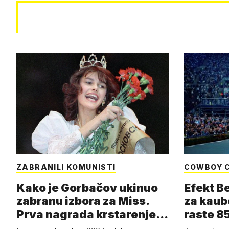
ZABRANILI KOMUNISTI
COWBOY 
Kako je Gorbačov ukinuo
Efekt B
zabranu izbora za Miss.
za kaub
Prva nagrada krstarenje
raste 85
Jadran…
čizmam