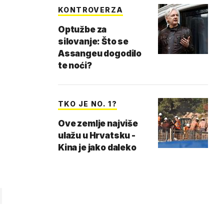
KONTROVERZA
Optužbe za
silovanje: Što se
Assangeu dogodilo
te noći?
TKO JE NO. 1?
Ove zemlje najviše
ulažu u Hrvatsku -
Kina je jako daleko