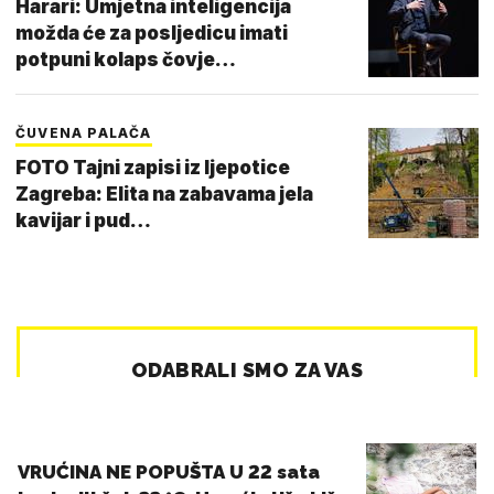
Harari: Umjetna inteligencija
možda će za posljedicu imati
potpuni kolaps čovje…
ČUVENA PALAČA
FOTO Tajni zapisi iz ljepotice
Zagreba: Elita na zabavama jela
kavijar i pud…