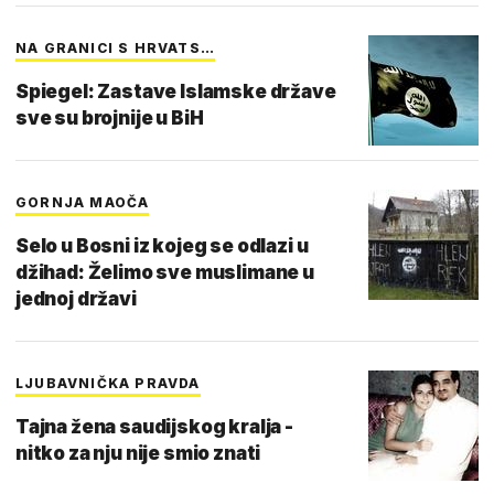
NA GRANICI S HRVATS…
Spiegel: Zastave Islamske države
sve su brojnije u BiH
GORNJA MAOČA
Selo u Bosni iz kojeg se odlazi u
džihad: Želimo sve muslimane u
jednoj državi
LJUBAVNIČKA PRAVDA
Tajna žena saudijskog kralja -
nitko za nju nije smio znati