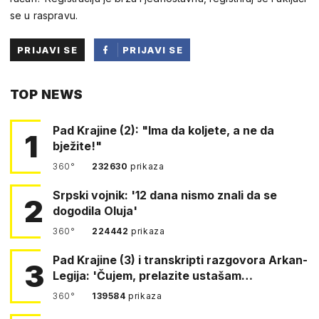
se u raspravu.
PRIJAVI SE
PRIJAVI SE
PUTEM
TOP NEWS
FACEBOOKA
Pad Krajine (2): "Ima da koljete, a ne da
1
bježite!"
360°
232630
prikaza
Srpski vojnik: '12 dana nismo znali da se
2
dogodila Oluja'
360°
224442
prikaza
Pad Krajine (3) i transkripti razgovora Arkan-
3
Legija: 'Čujem, prelazite ustašam…
360°
139584
prikaza