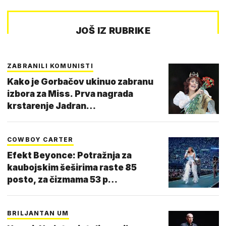
JOŠ IZ RUBRIKE
ZABRANILI KOMUNISTI
Kako je Gorbačov ukinuo zabranu
izbora za Miss. Prva nagrada
krstarenje Jadran…
COWBOY CARTER
Efekt Beyonce: Potražnja za
kaubojskim šeširima raste 85
posto, za čizmama 53 p…
BRILJANTAN UM