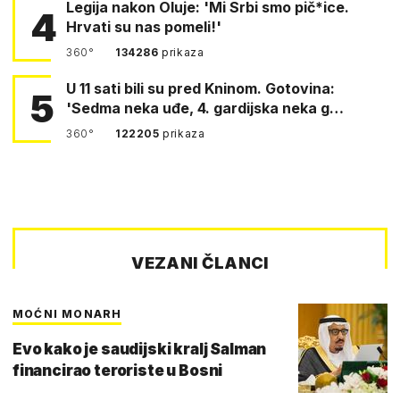
Legija nakon Oluje: 'Mi Srbi smo pič*ice.
4
Hrvati su nas pomeli!'
360°
134286
prikaza
U 11 sati bili su pred Kninom. Gotovina:
5
'Sedma neka uđe, 4. gardijska neka g…
360°
122205
prikaza
VEZANI ČLANCI
MOĆNI MONARH
Evo kako je saudijski kralj Salman
financirao teroriste u Bosni