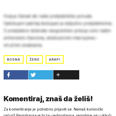
Ovaj je članak dio naše pretplatničke ponude.
Cjelokupni sadržaj dostupan je isključivo pretplatnicima.
S pretplatom dobivate neograničen pristup svim našim
arhiviranim člancima, ekskluzivnim intervjuima i
stručnim analizama.
BOSNA
ŽENE
ARAPI
Komentiraj, znaš da želiš!
Za komentiranje je potrebno prijaviti se. Nemaš korisnički
račun? Registracija je brza i jednostavna, registriraj se i uključi