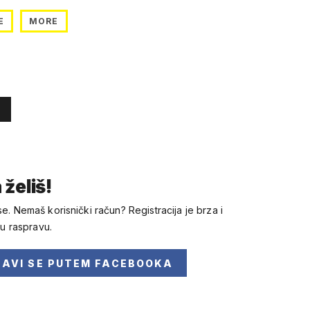
E
MORE
 želiš!
se. Nemaš korisnički račun? Registracija je brza i
 u raspravu.
JAVI SE
PUTEM FACEBOOKA