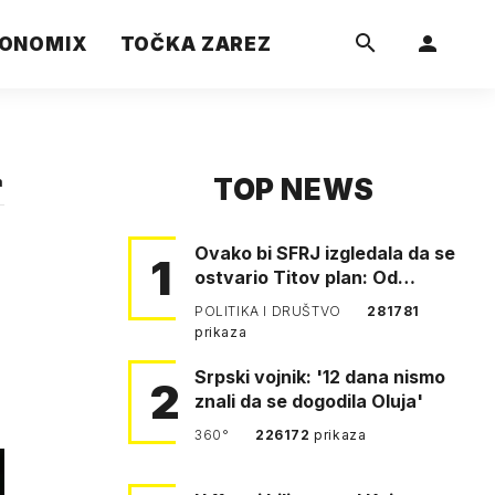
ONOMIX
TOČKA ZAREZ
TOP NEWS
a
Ovako bi SFRJ izgledala da se
1
ostvario Titov plan: Od
Klagenfurta do Istanbula!
POLITIKA I DRUŠTVO
281781
prikaza
Srpski vojnik: '12 dana nismo
2
znali da se dogodila Oluja'
360°
226172
prikaza