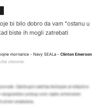
koje bi bilo dobro da vam "ostanu u
kad biste ih mogli zatrebati
e vojne mornarice - Navy SEALa -
Clinton Emerson
ušaj utapanja.
 ponude. Cjelokupni sadržaj dostupan je isključivo
e neograničen pristup svim našim arhiviranim
stručnim analizama.