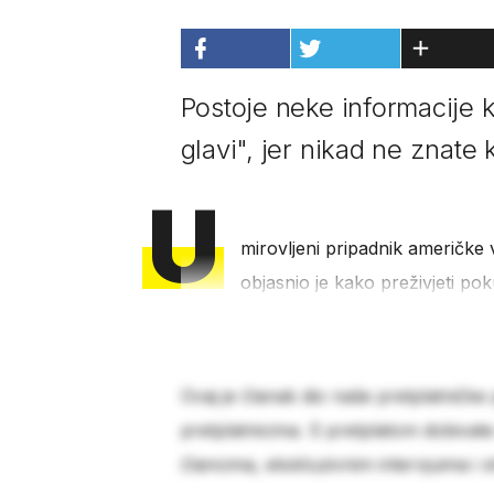
Postoje neke informacije 
glavi", jer nikad ne znate 
U
mirovljeni pripadnik američk
objasnio je kako preživjeti pok
Ovaj je članak dio naše pretplatničke
pretplatnicima. S pretplatom dobivat
člancima, ekskluzivnim intervjuima i 