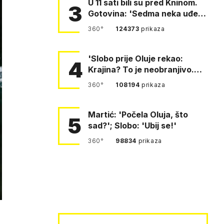
U 11 sati bili su pred Kninom.
3
Gotovina: 'Sedma neka uđe,
4. gardijska neka g…
360°
124373
prikaza
'Slobo prije Oluje rekao:
4
Krajina? To je neobranjivo.
Tuđmana zvao Krivousti'
360°
108194
prikaza
Martić: 'Počela Oluja, što
5
sad?'; Slobo: 'Ubij se!'
360°
98834
prikaza