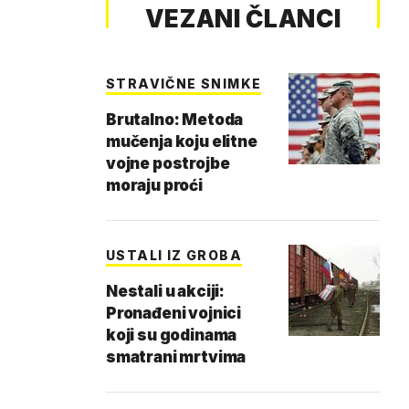
VEZANI ČLANCI
STRAVIČNE SNIMKE
Brutalno: Metoda
mučenja koju elitne
vojne postrojbe
moraju proći
USTALI IZ GROBA
Nestali u akciji:
Pronađeni vojnici
koji su godinama
smatrani mrtvima