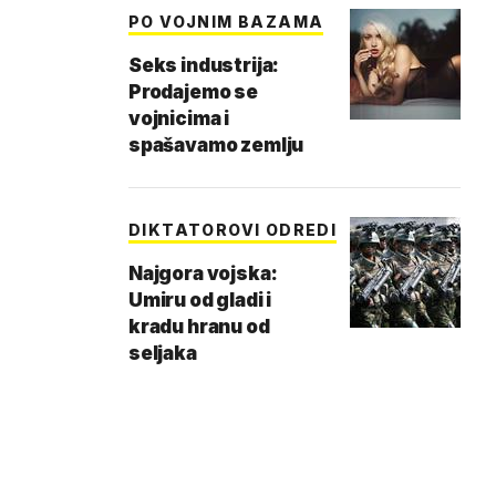
PO VOJNIM BAZAMA
Seks industrija:
Prodajemo se
vojnicima i
spašavamo zemlju
DIKTATOROVI ODREDI
Najgora vojska:
Umiru od gladi i
kradu hranu od
seljaka