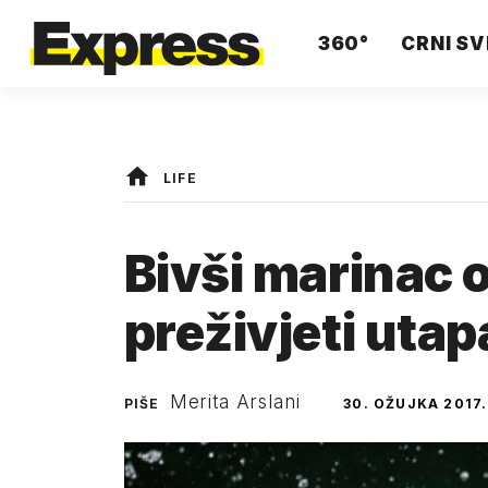
360°
CRNI SV
LIFE
Bivši marinac 
preživjeti utap
Merita Arslani
PIŠE
30. OŽUJKA 2017.