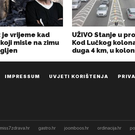
IMPRESSUM
UVJETI KORIŠTENJA
PRIV
miss7zdrava.hr
gastro.hr
joomboos.hr
ordinacija.hr
po