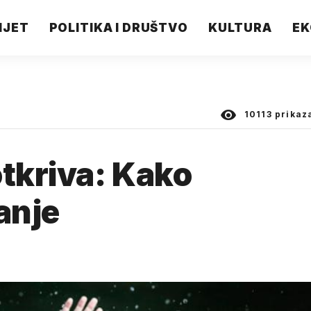
IJET
POLITIKA I DRUŠTVO
KULTURA
EK
10113
prikaz
otkriva: Kako
anje