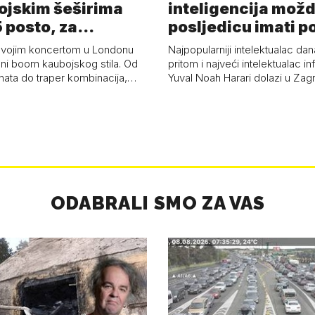
ojskim šeširima
inteligencija možd
 posto, za
posljedicu imati p
a 53 p…
kolaps čovje…
svojim koncertom u Londonu
Najpopularniji intelektualac dan
ni boom kaubojskog stila. Od
pritom i najveći intelektualac i
anata do traper kombinacija,…
Yuval Noah Harari dolazi u Za