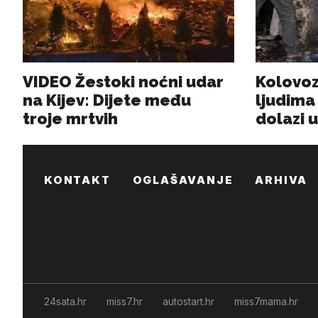
KONTAKT
OGLAŠAVANJE
ARHIVA
24sata.hr
miss7.hr
autostart.hr
miss7mama.hr