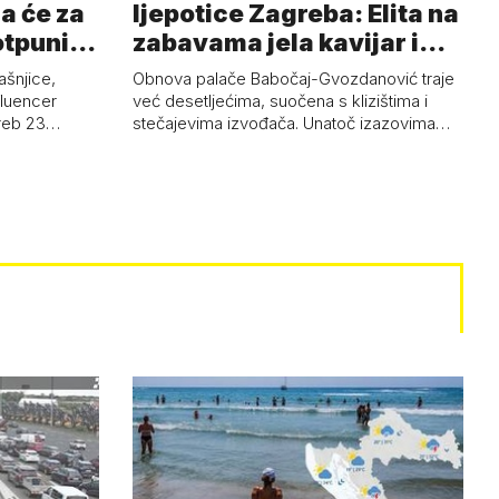
a će za
ljepotice Zagreba: Elita na
otpuni
zabavama jela kavijar i
pud…
ašnjice,
Obnova palače Babočaj-Gvozdanović traje
nfluencer
već desetljećima, suočena s klizištima i
greb 23…
stečajevima izvođača. Unatoč izazovima…