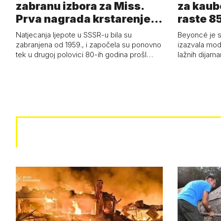
zabranu izbora za Miss.
za kaub
Prva nagrada krstarenje
raste 85
Jadran…
čizmam
Natjecanja ljepote u SSSR-u bila su
Beyoncé je 
zabranjena od 1959., i započela su ponovno
izazvala mod
tek u drugoj polovici 80-ih godina prošl…
lažnih dijam