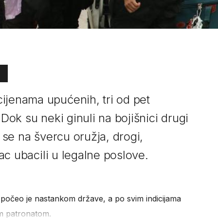
ijenama upućenih, tri od pet
 Dok su neki ginuli na bojišnici drugi
i se na švercu oružja, drogi,
ovac ubacili u legalne poslove.
 počeo je nastankom države, a po svim indicijama
im patronatom.