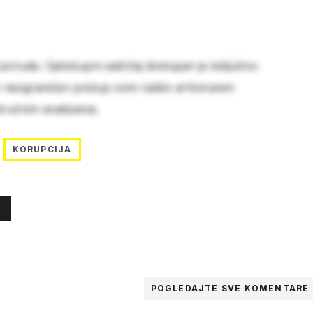
 ponude. Cjelokupni sadržaj dostupan je isključivo
e neograničen pristup svim našim arhiviranim
stručnim analizama.
KORUPCIJA
POGLEDAJTE SVE
KOMENTARE