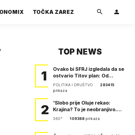
ONOMIX
TOČKA ZAREZ
TOP NEWS
a
Ovako bi SFRJ izgledala da se
1
ostvario Titov plan: Od
Klagenfurta do Istanbula!
POLITIKA I DRUŠTVO
283415
prikaza
'Slobo prije Oluje rekao:
2
Krajina? To je neobranjivo.
Tuđmana zvao Krivousti'
360°
109388
prikaza