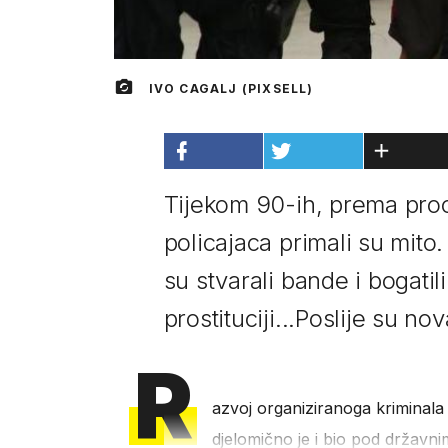
IVO CAGALJ (PIXSELL)
Tijekom 90-ih, prema proc
policajaca primali su mito.
su stvarali bande i bogatil
prostituciji...Poslije su n
R
azvoj organiziranoga kriminala
djelomično je i bio pod državn