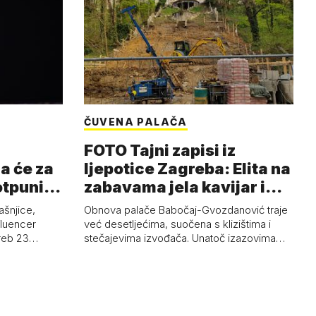
ČUVENA PALAČA
FOTO Tajni zapisi iz
a će za
ljepotice Zagreba: Elita na
otpuni
zabavama jela kavijar i
pud…
ašnjice,
Obnova palače Babočaj-Gvozdanović traje
nfluencer
već desetljećima, suočena s klizištima i
greb 23…
stečajevima izvođača. Unatoč izazovima…