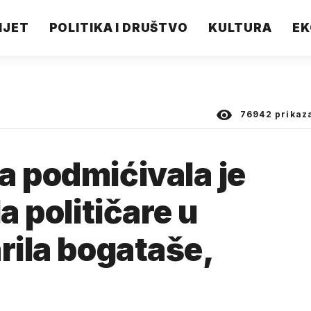
IJET
POLITIKA I DRUŠTVO
KULTURA
EK
76942
prikaz
a podmićivala je
a političare u
rila bogataše,