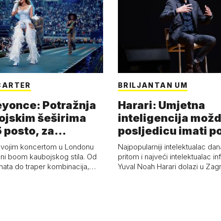
CARTER
BRILJANTAN UM
eyonce: Potražnja
Harari: Umjetna
ojskim šeširima
inteligencija možd
 posto, za
posljedicu imati p
a 53 p…
kolaps čovje…
svojim koncertom u Londonu
Najpopularniji intelektualac dan
ni boom kaubojskog stila. Od
pritom i najveći intelektualac i
anata do traper kombinacija,…
Yuval Noah Harari dolazi u Za