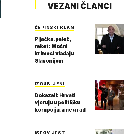
VEZANI ČLANCI
ČEPINSKI KLAN
Pljačka, palež,
reket: Moćni
krimosi vladaju
Slavonijom
IZGUBLJENI
Dokazali: Hrvati
vjeruju u političku
korupciju, a ne u rad
ISPOVIJEST