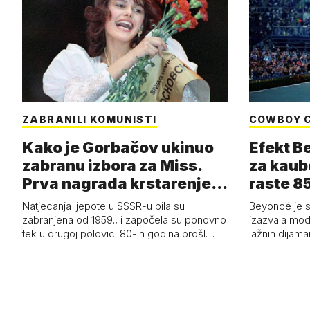
ZABRANILI KOMUNISTI
COWBOY 
Kako je Gorbačov ukinuo
Efekt B
zabranu izbora za Miss.
za kaub
Prva nagrada krstarenje
raste 85
Jadran…
čizmam
Natjecanja ljepote u SSSR-u bila su
Beyoncé je 
zabranjena od 1959., i započela su ponovno
izazvala mod
tek u drugoj polovici 80-ih godina prošl…
lažnih dijam