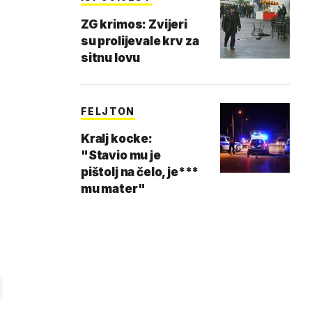
ZG krimos: Zvijeri
su prolijevale krv za
sitnu lovu
FELJTON
Kralj kocke:
"Stavio mu je
pištolj na čelo, je***
mu mater"