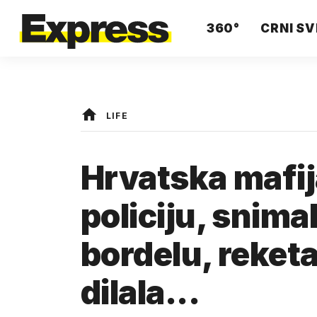
360°
CRNI SV
LIFE
Hrvatska mafij
policiju, snimal
bordelu, reketa
dilala...