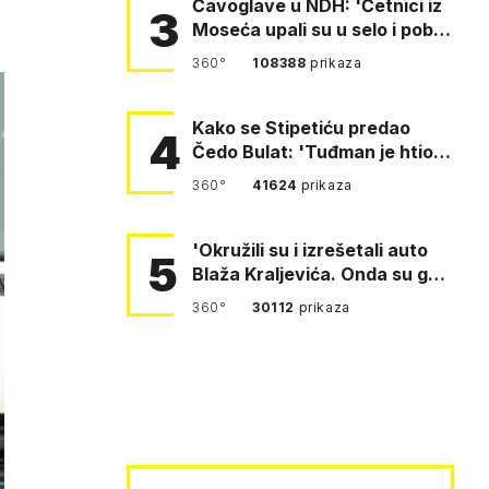
Čavoglave u NDH: 'Četnici iz
3
Moseća upali su u selo i pobili
obitelj Perković'
360°
108388
prikaza
Kako se Stipetiću predao
4
Čedo Bulat: 'Tuđman je htio
da se prerušim u ženu'
360°
41624
prikaza
'Okružili su i izrešetali auto
5
Blaža Kraljevića. Onda su ga
vukli po cesti'
360°
30112
prikaza