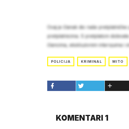
Ovaj je članak dio naše pretplatničke
pretplatnicima. S pretplatom dobivat
člancima, ekskluzivnim intervjuima i 
POLICIJA
KRIMINAL
MITO
KOMENTARI 1