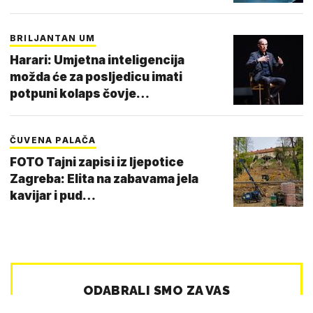
BRILJANTAN UM
Harari: Umjetna inteligencija
možda će za posljedicu imati
potpuni kolaps čovje…
ČUVENA PALAČA
FOTO Tajni zapisi iz ljepotice
Zagreba: Elita na zabavama jela
kavijar i pud…