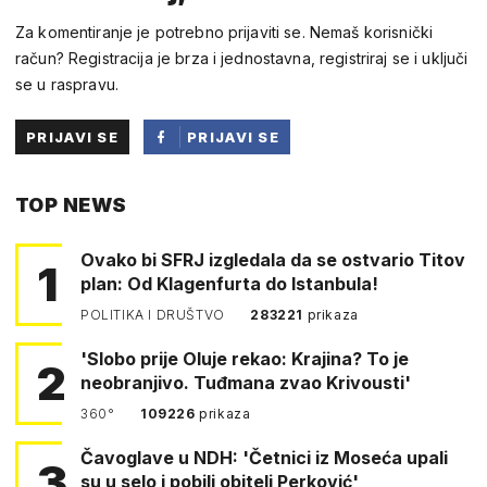
Za komentiranje je potrebno prijaviti se. Nemaš korisnički
račun? Registracija je brza i jednostavna, registriraj se i uključi
se u raspravu.
PRIJAVI SE
PRIJAVI SE
PUTEM
TOP NEWS
FACEBOOKA
Ovako bi SFRJ izgledala da se ostvario Titov
1
plan: Od Klagenfurta do Istanbula!
POLITIKA I DRUŠTVO
283221
prikaza
'Slobo prije Oluje rekao: Krajina? To je
2
neobranjivo. Tuđmana zvao Krivousti'
360°
109226
prikaza
Čavoglave u NDH: 'Četnici iz Moseća upali
3
su u selo i pobili obitelj Perković'