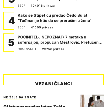
360°
104018
prikaza
Kako se Stipetiću predao Čedo Bulat:
4
'Tuđman je htio da se prerušim u ženu'
360°
41009
prikaza
POČINITELJ NEPOZNAT: 7 metaka u
5
šoferšajbu, propucan Meštrović. Pretučen
Pejin
CRNI SVIJET
29756
prikaza
VEZANI ČLANCI
NE ŽELE DA ZNATE
Otkrivena mračna tajna: Zašto