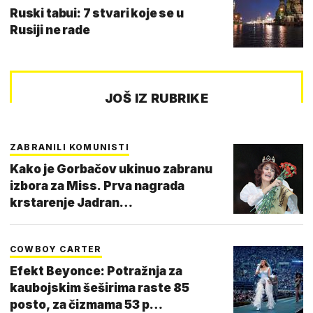
Ruski tabui: 7 stvari koje se u
Rusiji ne rade
JOŠ IZ RUBRIKE
ZABRANILI KOMUNISTI
Kako je Gorbačov ukinuo zabranu
izbora za Miss. Prva nagrada
krstarenje Jadran…
COWBOY CARTER
Efekt Beyonce: Potražnja za
kaubojskim šeširima raste 85
posto, za čizmama 53 p…