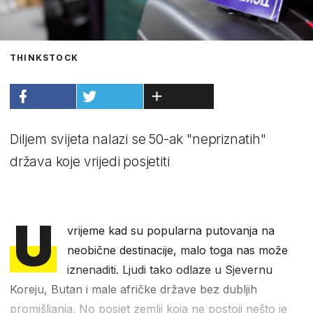
THINKSTOCK
Diljem svijeta nalazi se 50-ak "nepriznatih"
država koje vrijedi posjetiti
U
vrijeme kad su popularna putovanja na
neobične destinacije, malo toga nas može
iznenaditi. Ljudi tako odlaze u Sjevernu
Koreju, Butan i male afričke države bez dubljih
promišljanja. No posjet zemlji koja ne postoji nešto je