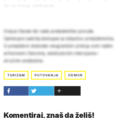
što će mnoge zaintrigirati.
Ovaj je članak dio naše pretplatničke ponude.
Cjelokupni sadržaj dostupan je isključivo pretplatnicima.
S pretplatom dobivate neograničen pristup svim našim
arhiviranim člancima, ekskluzivnim intervjuima i
stručnim analizama.
TURIZAM
PUTOVANJA
ODMOR
Komentiraj, znaš da želiš!