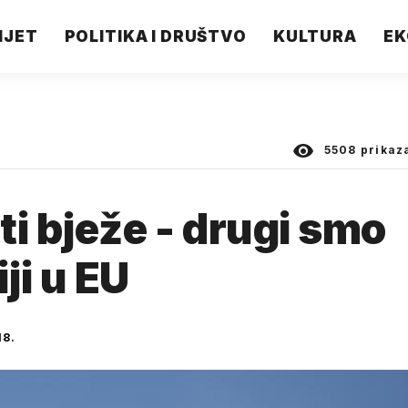
IJET
POLITIKA I DRUŠTVO
KULTURA
EK
5508
prikaz
ti bježe - drugi smo
ji u EU
18.