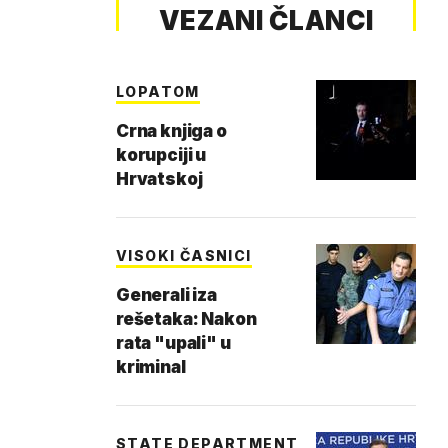
VEZANI ČLANCI
LOPATOM
Crna knjiga o
korupciji u
Hrvatskoj
VISOKI ČASNICI
Generali iza
rešetaka: Nakon
rata "upali" u
kriminal
STATE DEPARTMENT