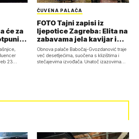
ČUVENA PALAČA
FOTO Tajni zapisi iz
a će za
ljepotice Zagreba: Elita na
otpuni
zabavama jela kavijar i
pud…
ašnjice,
Obnova palače Babočaj-Gvozdanović traje
nfluencer
već desetljećima, suočena s klizištima i
greb 23…
stečajevima izvođača. Unatoč izazovima…