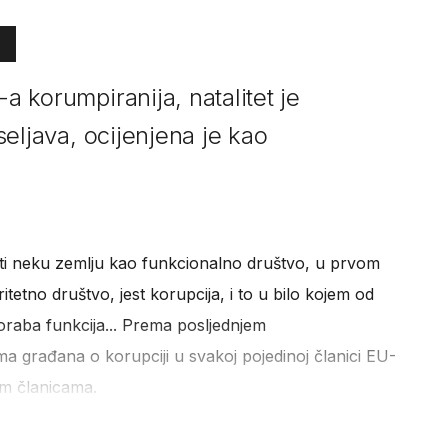
-a korumpiranija, natalitet je
iseljava, ocijenjena je kao
iti neku zemlju kao funkcionalno društvo, u prvom
etno društvo, jest korupcija, i to u bilo kojem od
oporaba funkcija... Prema posljednjem
jma građana o korupciji u svakoj pojedinoj članici EU-
im članicama.