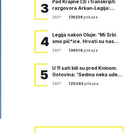
Pad Krajine (3) i transkripti
3
razgovora Arkan-Legija:
'Čujem, prelazite ustašam…
360°
139239
prikaza
Legija nakon Oluje: 'Mi Srbi
4
smo pič*ice. Hrvati su nas
pomeli!'
360°
134016
prikaza
U 11 sati bili su pred Kninom.
5
Gotovina: 'Sedma neka uđe,
4. gardijska neka g…
360°
120243
prikaza