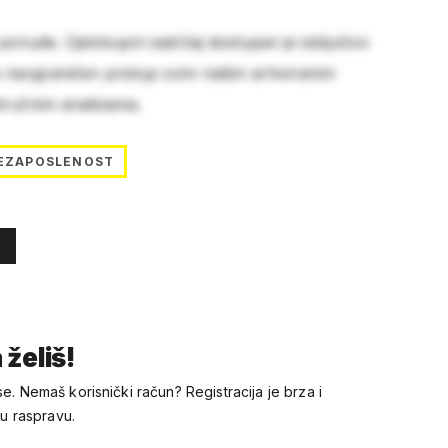
 ponude. Cjelokupni sadržaj dostupan je isključivo
e neograničen pristup svim našim arhiviranim
stručnim analizama.
EZAPOSLENOST
 želiš!
se. Nemaš korisnički račun? Registracija je brza i
 u raspravu.