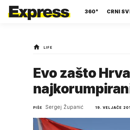
360°
CRNI SV
LIFE
Evo zašto Hrva
najkorumpirani
Sergej Županić
PIŠE
19. VELJAČE 20