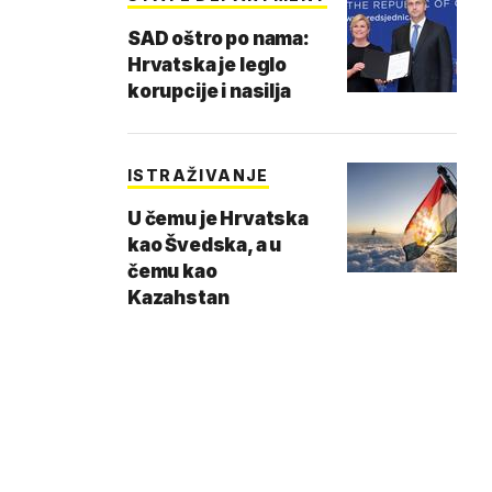
SAD oštro po nama:
Hrvatska je leglo
korupcije i nasilja
ISTRAŽIVANJE
U čemu je Hrvatska
kao Švedska, a u
čemu kao
Kazahstan