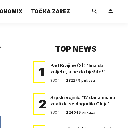
ONOMIX
TOČKA ZAREZ
TOP NEWS
a
Pad Krajine (2): "Ima da
1
koljete, a ne da bježite!"
360°
232249
prikaza
Srpski vojnik: '12 dana nismo
2
znali da se dogodila Oluja'
360°
224045
prikaza