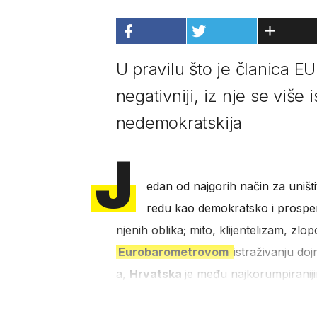
U pravilu što je članica EU
negativniji, iz nje se više 
nedemokratskija
J
edan od najgorih način za uništ
redu kao demokratsko i prosperit
njenih oblika; mito, klijentelizam, zl
Eurobarometrovom
istraživanju do
a,
Hrvatska
je među najkorumpiranij