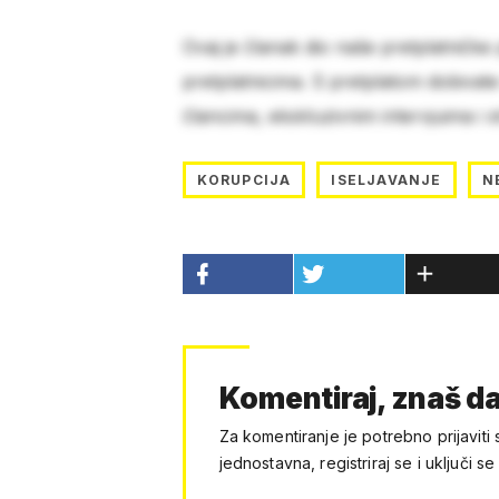
Ovaj je članak dio naše pretplatničke
pretplatnicima. S pretplatom dobivat
člancima, ekskluzivnim intervjuima i 
KORUPCIJA
ISELJAVANJE
N
Komentiraj, znaš da
Za komentiranje je potrebno prijaviti 
jednostavna, registriraj se i uključi se