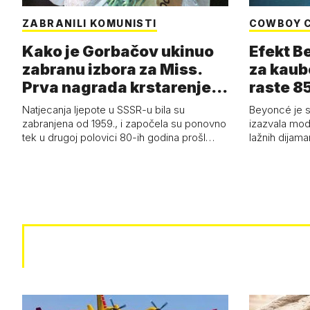
ZABRANILI KOMUNISTI
COWBOY 
Kako je Gorbačov ukinuo
Efekt B
zabranu izbora za Miss.
za kaub
Prva nagrada krstarenje
raste 85
Jadran…
čizmam
Natjecanja ljepote u SSSR-u bila su
Beyoncé je 
zabranjena od 1959., i započela su ponovno
izazvala mod
tek u drugoj polovici 80-ih godina prošl…
lažnih dijam