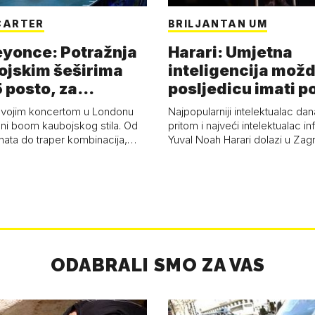
CARTER
BRILJANTAN UM
eyonce: Potražnja
Harari: Umjetna
ojskim šeširima
inteligencija možd
 posto, za
posljedicu imati p
a 53 p…
kolaps čovje…
svojim koncertom u Londonu
Najpopularniji intelektualac dan
ni boom kaubojskog stila. Od
pritom i najveći intelektualac i
anata do traper kombinacija,…
Yuval Noah Harari dolazi u Za