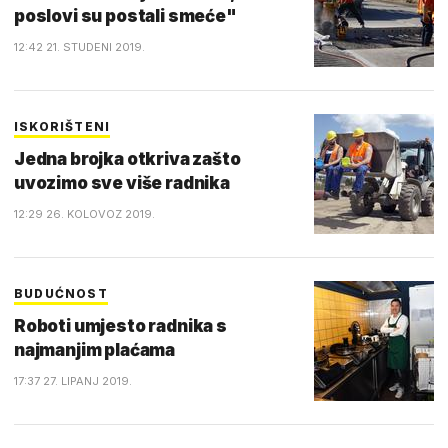
poslovi su postali smeće"
12:42 21. STUDENI 2019.
ISKORIŠTENI
Jedna brojka otkriva zašto
uvozimo sve više radnika
12:29 26. KOLOVOZ 2019.
BUDUĆNOST
Roboti umjesto radnika s
najmanjim plaćama
17:37 27. LIPANJ 2019.