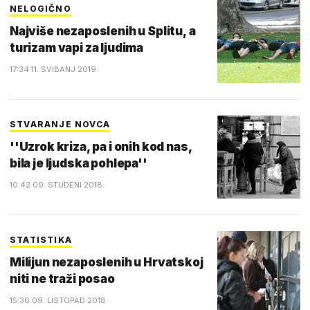
NELOGIČNO
Najviše nezaposlenih u Splitu, a
turizam vapi za ljudima
17:34 11. SVIBANJ 2019.
STVARANJE NOVCA
''Uzrok kriza, pa i onih kod nas,
bila je ljudska pohlepa''
10:42 09. STUDENI 2018.
STATISTIKA
Milijun nezaposlenih u Hrvatskoj
niti ne traži posao
15:36 09. LISTOPAD 2018.