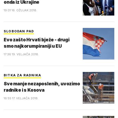
onda iz Ukrajine
19:01 16. OŽUJAK 2018.
SLOBODAN PAD
Evo zašto Hrvati bježe - drugi
smo najkorumpiraniji u EU
17:36 19. VELJAČA 2018.
BITKA ZA RADNIKA
Sve manje nezaposlenih, uvozimo
radnike i s Kosova
16:55 17. VELJAČA 2018.