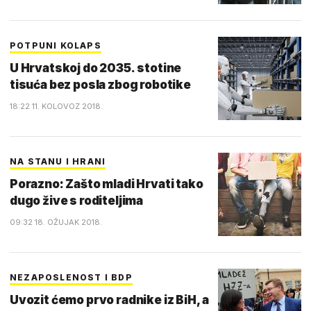
POTPUNI KOLAPS
U Hrvatskoj do 2035. stotine
tisuća bez posla zbog robotike
18:22 11. KOLOVOZ 2018.
NA STANU I HRANI
Porazno: Zašto mladi Hrvati tako
dugo žive s roditeljima
09:32 18. OŽUJAK 2018.
NEZAPOSLENOST I BDP
Uvozit ćemo prvo radnike iz BiH, a