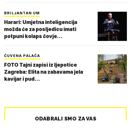
BRILJANTAN UM
Harari: Umjetna inteligencija
možda će za posljedicu imati
potpuni kolaps čovje…
ČUVENA PALAČA
FOTO Tajni zapisi iz ljepotice
Zagreba: Elita na zabavama jela
kavijar i pud…