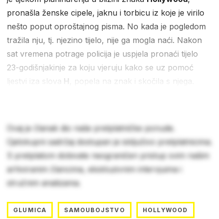
pronašla ženske cipele, jaknu i torbicu iz koje je virilo
nešto poput oproštajnog pisma. No kada je pogledom
tražila nju, tj. njezino tijelo, nije ga mogla naći. Nakon
sat vremena potrage policija je uspjela pronaći tijelo
23-godišnjakinje za koju vjeruju kako se uz pomoć
ljestvi iza slova
H
, popela na znak i skočila s njega.
Ovaj je članak dio naše pretplatničke ponude.
Cjelokupni sadržaj dostupan je isključivo pretplatnicima.
S pretplatom dobivate neograničen pristup svim našim
arhiviranim člancima, ekskluzivnim intervjuima i
stručnim analizama.
GLUMICA
SAMOUBOJSTVO
HOLLYWOOD