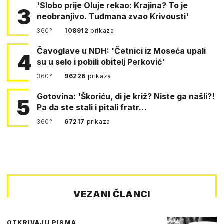
'Slobo prije Oluje rekao: Krajina? To je
3
neobranjivo. Tuđmana zvao Krivousti'
360°
108912
prikaza
Čavoglave u NDH: 'Četnici iz Moseća upali
4
su u selo i pobili obitelj Perković'
360°
96226
prikaza
Gotovina: 'Škoriću, di je križ? Niste ga našli?!
5
Pa da ste stali i pitali fratr…
360°
67217
prikaza
VEZANI ČLANCI
OTKRIVAJU PISMA