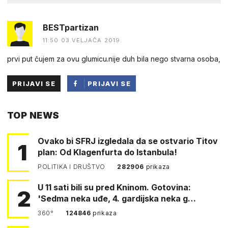
BESTpartizan
11:50 03.VELJAČA 2019.
prvi put čujem za ovu glumicu.nije duh bila nego stvarna osoba,
PRIJAVI SE
PRIJAVI SE
PUTEM
TOP NEWS
FACEBOOKA
Ovako bi SFRJ izgledala da se ostvario Titov
1
plan: Od Klagenfurta do Istanbula!
POLITIKA I DRUŠTVO
282906
prikaza
U 11 sati bili su pred Kninom. Gotovina:
2
'Sedma neka uđe, 4. gardijska neka g…
360°
124846
prikaza