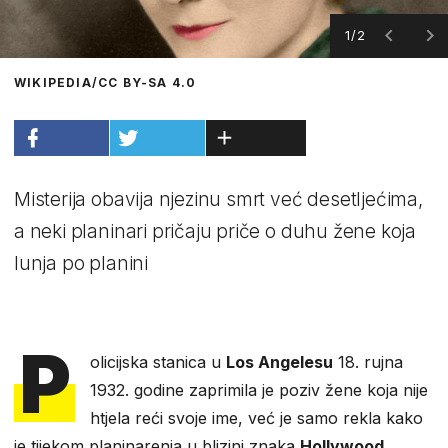
1/2
WIKIPEDIA/CC BY-SA 4.0
Misterija obavija njezinu smrt već desetljećima,
a neki planinari pričaju priče o duhu žene koja
lunja po planini
P
olicijska stanica u
Los Angelesu
18. rujna
1932. godine zaprimila je poziv žene koja nije
htjela reći svoje ime, već je samo rekla kako
je tijekom planinarenja u blizini znaka
Hollywood
,