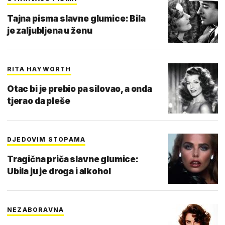
Tajna pisma slavne glumice: Bila
je zaljubljena u ženu
RITA HAYWORTH
Otac bi je prebio pa silovao, a onda
tjerao da pleše
DJEDOVIM STOPAMA
Tragična priča slavne glumice:
Ubila ju je droga i alkohol
NEZABORAVNA