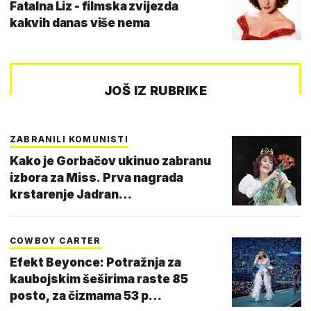
Fatalna Liz - filmska zvijezda
kakvih danas više nema
JOŠ IZ RUBRIKE
ZABRANILI KOMUNISTI
Kako je Gorbačov ukinuo zabranu
izbora za Miss. Prva nagrada
krstarenje Jadran…
COWBOY CARTER
Efekt Beyonce: Potražnja za
kaubojskim šeširima raste 85
posto, za čizmama 53 p…