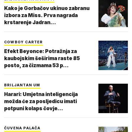
Kako je Gorbačov ukinuo zabranu
izbora za Miss. Prva nagrada
krstarenje Jadran…
COWBOY CARTER
Efekt Beyonce: Potražnja za
kaubojskim šeširima raste 85
posto, za čizmama 53 p…
BRILJANTAN UM
Harari: Umjetna inteligencija
možda će za posljedicu imati
potpuni kolaps čovje…
ČUVENA PALAČA