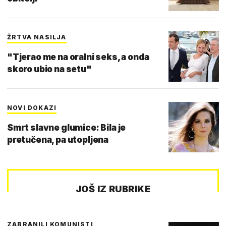
ŽRTVA NASILJA
"Tjerao me na oralni seks, a onda
skoro ubio na setu"
NOVI DOKAZI
Smrt slavne glumice: Bila je
pretučena, pa utopljena
JOŠ IZ RUBRIKE
ZABRANILI KOMUNISTI