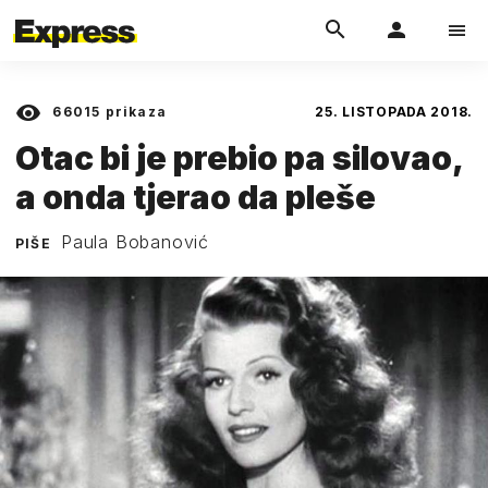
66015
prikaza
25. LISTOPADA 2018.
Otac bi je prebio pa silovao,
a onda tjerao da pleše
Paula Bobanović
PIŠE