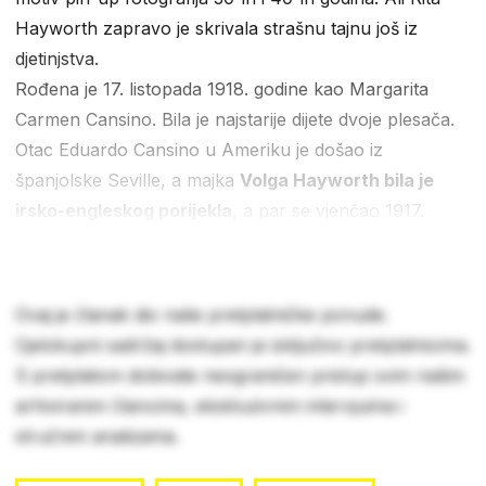
Hayworth zapravo je skrivala strašnu tajnu još iz
djetinjstva.
Rođena je 17. listopada 1918. godine kao Margarita
Carmen Cansino. Bila je najstarije dijete dvoje plesača.
Otac Eduardo Cansino u Ameriku je došao iz
španjolske Seville, a majka
Volga Hayworth bila je
irsko-engleskog porijekla
, a par se vjenčao 1917.
Ovaj je članak dio naše pretplatničke ponude.
Cjelokupni sadržaj dostupan je isključivo pretplatnicima.
S pretplatom dobivate neograničen pristup svim našim
arhiviranim člancima, ekskluzivnim intervjuima i
stručnim analizama.