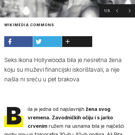
1/6
WIKIMEDIA COMMONS
Seks ikona Hollywooda bila je nesretna žena
koju su muževi financijski iskorištavali, a nije
našla ni sreću u pet brakova
B
ila je jedna od najslavnijih
žena svog
vremena. Zavodničkih očiju i s jarko
crvenim
ružem na usnama bila je najčešći
motiv pin-up fotografija 30-ih i 40-ih godina. Ali Rita