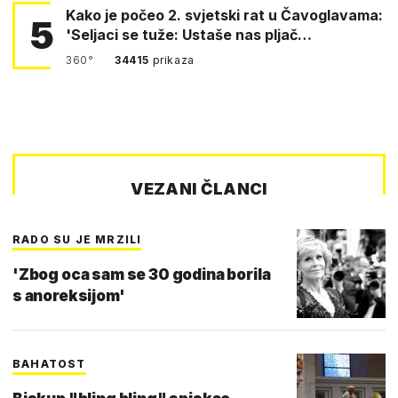
Kako je počeo 2. svjetski rat u Čavoglavama:
5
'Seljaci se tuže: Ustaše nas pljač…
360°
34415
prikaza
VEZANI ČLANCI
RADO SU JE MRZILI
'Zbog oca sam se 30 godina borila
s anoreksijom'
BAHATOST