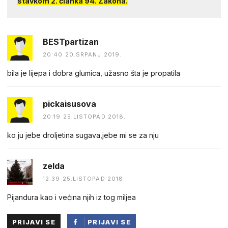
stavkom 2. članka 94. Zakona.
BESTpartizan
20:40 20.SRPANJ 2019.
bila je lijepa i dobra glumica, užasno šta je propatila
pickaisusova
20:19 25.LISTOPAD 2018.
ko ju jebe droljetina sugava,jebe mi se za nju
zelda
12:39 25.LISTOPAD 2018.
Pijandura kao i većina njih iz tog miljea
PRIJAVI SE
PRIJAVI SE