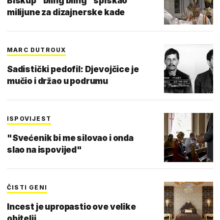
Biskup "bling bling" spiskao
milijune za dizajnerske kade
MARC DUTROUX
Sadistički pedofil: Djevojčice je
mučio i držao u podrumu
ISPOVIJEST
"Svećenik bi me silovao i onda
slao na ispovijed"
ČISTI GENI
Incest je upropastio ove velike
obitelji