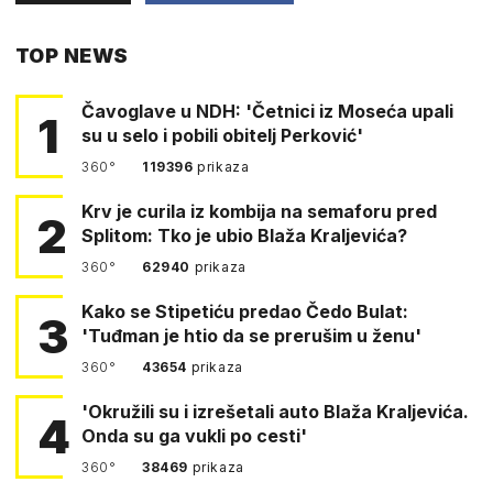
PUTEM
TOP NEWS
FACEBOOKA
Čavoglave u NDH: 'Četnici iz Moseća upali
1
su u selo i pobili obitelj Perković'
360°
119396
prikaza
Krv je curila iz kombija na semaforu pred
2
Splitom: Tko je ubio Blaža Kraljevića?
360°
62940
prikaza
Kako se Stipetiću predao Čedo Bulat:
3
'Tuđman je htio da se prerušim u ženu'
360°
43654
prikaza
'Okružili su i izrešetali auto Blaža Kraljevića.
4
Onda su ga vukli po cesti'
360°
38469
prikaza